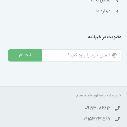
تماس با ما
درباره ما
عضویت در خبرنامه
ثبت نام
۷ روز هفته پاسخگوی شما هستیم.
09193086612
09153231597