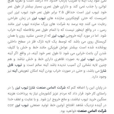
نمی شود یک آینه با ضریب بازتاب حدود ۱۰۰ درصد است و تقریبا هیچ
توانی را جذب نمی کند و دارای طول عمری بسیار بیشتر از طول عمر
خود تیوب لیزر است حداقل ۲.۵ برابر طول عمر خود تیوب لیزر این
امریست که حتی کوچکترین سازنده های
تیوب لیزر
در زمان طراحی
رعایت می کنند چه برسد به شرکت های بزرگ سازنده تیوب لیزر مانند
رسی ، در واقع اینطور نیست که با اتمام طول عمر بلافاصله آینه خراب
شود. اما در مورد آینه خروجی
تیوب لیزر
که از جنس سلنید روی یا همان
کریستال روی می باشد که توسط یک لایه نازک فلز در سطح داخلی
پوشانده شده است بیشتر عوامل فیزیکی مانند خط و خش یا کثیف
شدن آن باعث خرابی می شود تا طول عمر خود آینه، در واقع اگر آینه
خروجی
تیوب لیزر
به صورت ظاهری دارای خط و خش نباشد و هم
چنین لایه نشانی آن آسیب ندیده باشد آینه سالم است و
تیوب قابل
شارژ
می باشد، و حتی در صورت خراب بودن آینه امکان تعویض
آینه
نیز
وجود دارد.
در پایان این را اضافه کنم که
شرکت الماس صنعت
شارژ تیوب لیزر
را در
راستای کار خود قرار داد که مردم عزیز کشورمان نیاز به پرداخت هزینه
سنگین خرید تیوب نباشند، و مانع خروج ارز شود. و با عنایت و لطف خدا
در آینده نزدیک شاهد افتتاح اولین خط تولید صنعتی
تیوب لیزر
co2
شرکت الماس صنعت
خواهید بود.