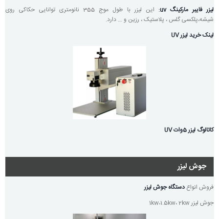
لیزر فایبر مارکینگ uv
:
این لیزر با طول موج 355 نانومتری توانایی حکاکی روی
شیشه،پلکسی گلس ، پلاستیک ، رزین و … دارد.
لینک خرید لیزر UV
کاتالوگ لیزر 5وات UV
جوش لیزر
فروش انواع
دستگاه جوش لیزر
جوش لیزر 1kw،1.5kw، 2kw