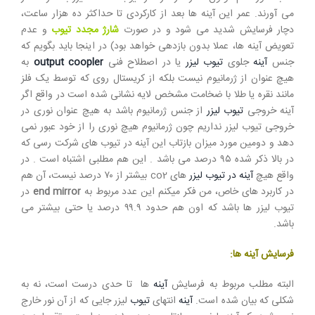
می آورند. عمر این آینه ها بعد از کارکردی تا حداکثر ده هزار ساعت،
دچار فرسایش شدید می شود و در صورت
شارژ مجدد تیوب
و عدم
تعویض آینه ها، عملا بدون بازدهی خواهد بود) در اینجا باید بگویم که
جنس
آینه
جلوی
تیوب لیزر
یا در اصطلاح فنی
output coopler
به
هیچ عنوان از ژرمانیوم نیست بلکه از کریستال روی که توسط یک فلز
مانند نقره یا طلا با ضخامت مشخص لایه نشانی شده است در واقع اگر
آینه خروجی
تیوب لیزر
از جنس ژرمانیوم باشد به هیچ عنوان نوری در
خروجی تیوب لیزر نداریم چون ژرمانیوم هیچ نوری را از خود عبور نمی
دهد و دومین مورد میزان بازتاب این آینه در تیوب های شرکت رسی که
در بالا ذکر شده ۹۵ درصد می باشد . این هم مطلبی اشتباه است . در
واقع هیچ
آینه در تیوب لیزر
های co2 بیشتر از ۷۰ درصد نیست، آن هم
در کاربرد های خاص، من فکر میکنم این عدد مربوط به
end mirror
در
تیوب لیزر ها باشد که اون هم حدود ۹۹.۹ درصد یا حتی بیشتر می
باشد.
فرسایش آینه ها:
البته مطلب مربوط به فرسایش
آینه
ها تا حدی درست است، نه به
شکلی که بیان شده است.
آینه
انتهای
تیوب
لیزر جایی که از آن نور خارج