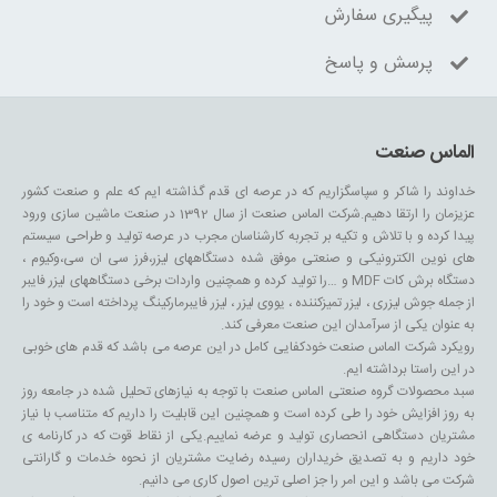
پیگیری سفارش
پرسش و پاسخ
الماس صنعت
خداوند را شاکر و سپاسگزاریم که در عرصه ای قدم گذاشته ایم که علم و صنعت کشور
عزیزمان را ارتقا دهیم.شرکت الماس صنعت از سال 1392 در صنعت ماشین سازی ورود
پیدا کرده و با تلاش و تکیه بر تجربه کارشناسان مجرب در عرصه تولید و طراحی سیستم
های نوین الکترونیکی و صنعتی موفق شده دستگاههای لیزر،فرز سی ان سی،وکیوم ،
دستگاه برش کات MDF و …را تولید کرده و همچنین واردات برخی دستگاههای لیزر فایبر
از جمله جوش لیزری ، لیزر تمیزکننده ، یووی لیزر ، لیزر فایبرمارکینگ پرداخته است و خود را
به عنوان یکی از سرآمدان این صنعت معرفی کند.
رویکرد شرکت الماس صنعت خودکفایی کامل در این عرصه می باشد که قدم های خوبی
در این راستا برداشته ایم.
سبد محصولات گروه صنعتی الماس صنعت با توجه به نیازهای تحلیل شده در جامعه روز
به روز افزایش خود را طی کرده است و همچنین این قابلیت را داریم که متناسب با نیاز
مشتریان دستگاهی انحصاری تولید و عرضه نماییم.یکی از نقاط قوت که در کارنامه ی
خود داریم و به تصدیق خریداران رسیده رضایت مشتریان از نحوه خدمات و گارانتی
شرکت می باشد و این امر را جز اصلی ترین اصول کاری می دانیم.