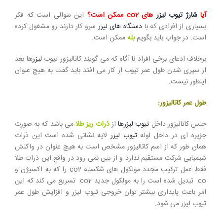
آیا
شارژ تیوب لیزر
های co2 ممکن است؟
این سوالی است که فکر
بسیاری از افرادی که با
دستگاه های لیزر
سرو کار دارند رو مشغول کرده
است. در جواب باید بگویم
بله
ممکن است.
برخلاف ادعای برخی افراد نا آگاه که می گویند کاتالیزور تیوب
لیزر
ها بعد
از سپری شدن طول عمر تیوب از کار می افتد باید گفت به هیچ عنوان
اینطور نیست.
طول عمر کاتالیزور:
جنس کاتالیزور داخل
تیوب لیزرها
از
ذرات ریز طلا
می باشد که به صورت
جزیره ای در داخل لوله
تیوب لیزر
لایه نشانی شده است این ذرات
همان طور که از اسم کاتالیزور مشخص است به هیچ عنوان در واکنش
شیمیایی شرکت مستقیم ندارد و از بین نمی رود در واقع این ذرات طلا
فقط عمل ترکیب مجدد مولکول های شکسته co2 را که به اکسیژن و
co تبدیل شده است را به مولکول جدید co2 تسریع می کند که این
امر باعث پایداری بیشتر توان خروجی تیوب لیزر و افزایش طول عمر
تیوب لیزر می شود.