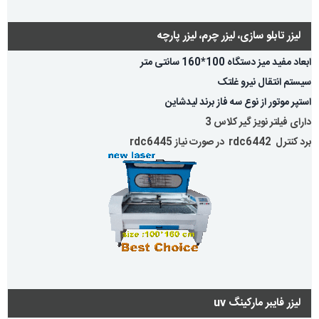
لیزر تابلو سازی، لیزر چرم، لیزر پارچه
ابعاد مفید میز دستگاه 100*160 سانتی متر
سیستم انتقال نیرو غلتک
استپر موتور از نوع سه فاز برند لیدشاین
دارای فیلتر نویز گیر کلاس 3
برد کنترل rdc6442 در صورت نیاز rdc6445
لیزر فایبر مارکینگ uv