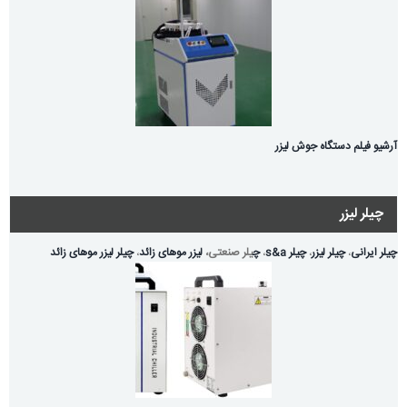
آرشیو فیلم دستگاه جوش لیزر
چیلر لیزر
چیلر ایرانی
،
چیلر لیزر
،
چیلر s&a
،
چ
یلر صنعتی،
لیزر موهای زائد
،
چیلر لیزر موهای زائد