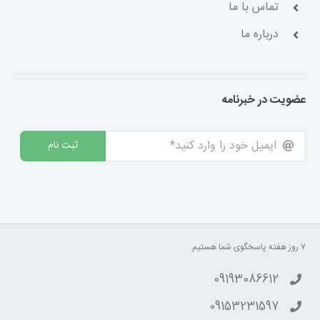
تماس با ما
درباره ما
عضویت در خبرنامه
ثبت نام
۷ روز هفته پاسخگوی شما هستیم.
09193086612
09153231597