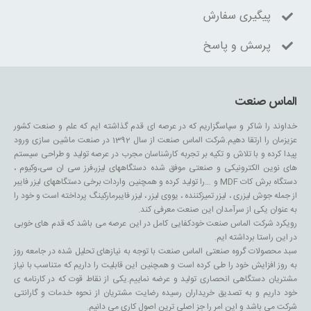
پیگیری سفارش
پرسش و پاسخ
الماس صنعت
خداوند را شاکر و سپاسگزاریم که در عرصه ای قدم گذاشته ایم که علم و صنعت کشور
عزیزمان را ارتقا دهیم.شرکت الماس صنعت از سال 1392 در صنعت ماشین سازی ورود
پیدا کرده و با تلاش و تکیه بر تجربه کارشناسان مجرب در عرصه تولید و طراحی سیستم
های نوین الکترونیکی و صنعتی موفق شده دستگاههای لیزر،فرز سی ان سی،وکیوم ،
دستگاه برش کات MDF و …را تولید کرده و همچنین واردات برخی دستگاههای لیزر فایبر
از جمله جوش لیزری ، لیزر تمیزکننده ، یووی لیزر ، لیزر فایبرمارکینگ پرداخته است و خود را
به عنوان یکی از سرآمدان این صنعت معرفی کند.
رویکرد شرکت الماس صنعت خودکفایی کامل در این عرصه می باشد که قدم های خوبی
در این راستا برداشته ایم.
سبد محصولات گروه صنعتی الماس صنعت با توجه به نیازهای تحلیل شده در جامعه روز
به روز افزایش خود را طی کرده است و همچنین این قابلیت را داریم که متناسب با نیاز
مشتریان دستگاهی انحصاری تولید و عرضه نماییم.یکی از نقاط قوت که در کارنامه ی
خود داریم و به تصدیق خریداران رسیده رضایت مشتریان از نحوه خدمات و گارانتی
شرکت می باشد و این امر را جز اصلی ترین اصول کاری می دانیم.