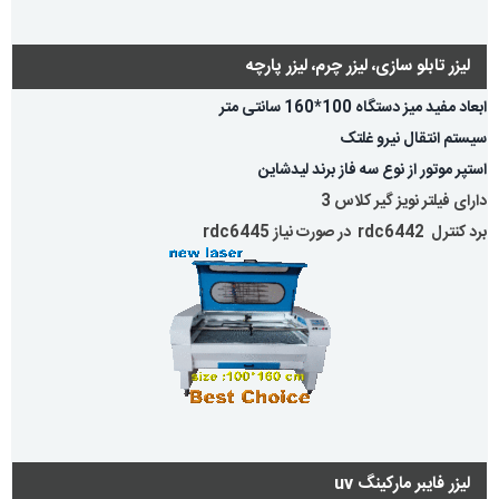
لیزر تابلو سازی، لیزر چرم، لیزر پارچه
ابعاد مفید میز دستگاه 100*160 سانتی متر
سیستم انتقال نیرو غلتک
استپر موتور از نوع سه فاز برند لیدشاین
دارای فیلتر نویز گیر کلاس 3
برد کنترل rdc6442 در صورت نیاز rdc6445
لیزر فایبر مارکینگ uv