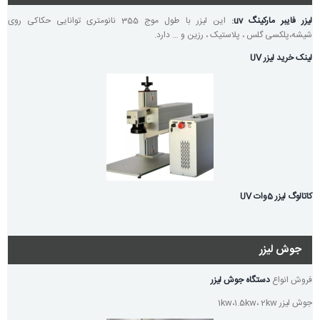
لیزر فایبر مارکینگ uv
:
این لیزر با طول موج 355 نانومتری توانایی حکاکی روی
شیشه،پلکسی گلس ، پلاستیک ، رزین و … دارد.
لینک خرید لیزر UV
کاتالوگ لیزر 5وات UV
جوش لیزر
فروش انواع
دستگاه جوش لیزر
جوش لیزر 1kw،1.5kw، 2kw