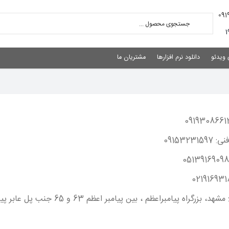
 ویدئو
دانلود نرم افزارها
مشتریان ما
0915323
بزرگراه پیامبراعظم ، بین پیامبر اعظم 63 و 65 جنب پل عابر پیاده