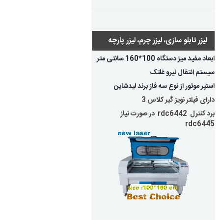
لیزر تابلو سازی، لیزر چرم، لیزر پارچه
ابعاد مفید میز دستگاه 100*160 سانتی متر
سیستم انتقال نیرو غلتک
استپر موتور از نوع سه فاز برند لیدشاین
دارای فیلتر نویز گیر کلاس 3
برد کنترل rdc6442 در صورت نیاز
rdc6445