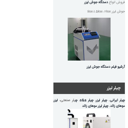
فروش انواع
دستگاه جوش لیزر
جوش لیزر 1kw،1.5kw، 2kw
آرشیو فیلم دستگاه جوش لیزر
چیلر لیزر
چیلر ایرانی
،
چیلر لیزر
،
چیلر s&a
،
چ
یلر صنعتی،
لیزر
موهای زائد
،
چیلر لیزر موهای زائد