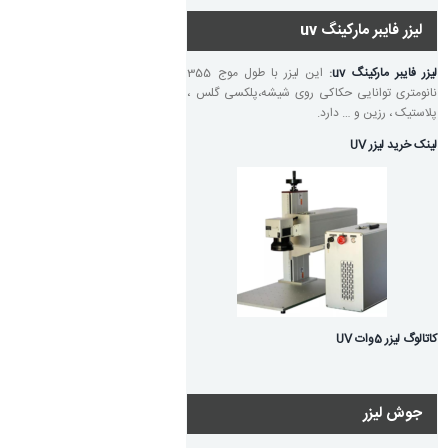
لیزر فایبر مارکینگ uv
لیزر فایبر مارکینگ uv
:
این لیزر با طول موج 355
نانومتری توانایی حکاکی روی شیشه،پلکسی گلس ،
پلاستیک ، رزین و … دارد.
لینک خرید لیزر UV
کاتالوگ لیزر 5وات UV
جوش لیزر