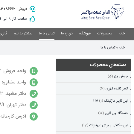
Ski
فروش: 09193086612
t
conten
ساعت کار 9 الی 19
خانه
محصولات
فروشگاه
درباره ما
تماس با ما
بیشتر بدانیم
گالری
خانه
»
تماس با ما
دسته‌های محصولات
واحد فروش: 09193086612
جوش لیزر
(5)
واحد مشاوره فنی: 1597
تمیز کننده لیزری
(4)
دفتر مشهد: 051391690983
لیزر فایبر مارکینگ UV
(1)
دفتر تهران: 02191693189
دستگاه لیزر فایبر
(10)
آدرس کارخانه: مشهد، 
لیزر حکاکی و برش غیرفلزات
(13)