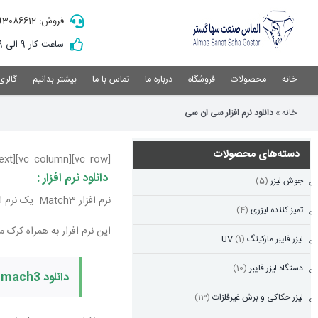
Ski
فروش: 09193086612
t
conten
ساعت کار 9 الی 19
خانه
محصولات
فروشگاه
درباره ما
تماس با ما
بیشتر بدانیم
گالری
خانه
»
دانلود نرم افزار سی ان سی
دسته‌های محصولات
[vc_row][vc_column][vc_column_text]
دانلود نرم افزار :
جوش لیزر
(5)
نرم افزار Match3 یک نرم افزار قدرتمند در زمینه کنترلرهای pc بیس می باشد .
تمیز کننده لیزری
(4)
این نرم افزار به همراه کرک
لیزر فایبر مارکینگ UV
(1)
دستگاه لیزر فایبر
(10)
دانلود mach3
لیزر حکاکی و برش غیرفلزات
(13)