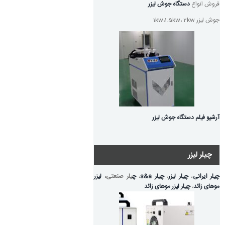
فروش انواع
دستگاه جوش لیزر
جوش لیزر 1kw،1.5kw، 2kw
آرشیو فیلم دستگاه جوش لیزر
چیلر لیزر
چیلر ایرانی
،
چیلر لیزر
،
چیلر s&a
،
چ
یلر صنعتی،
لیزر
موهای زائد
،
چیلر لیزر موهای زائد