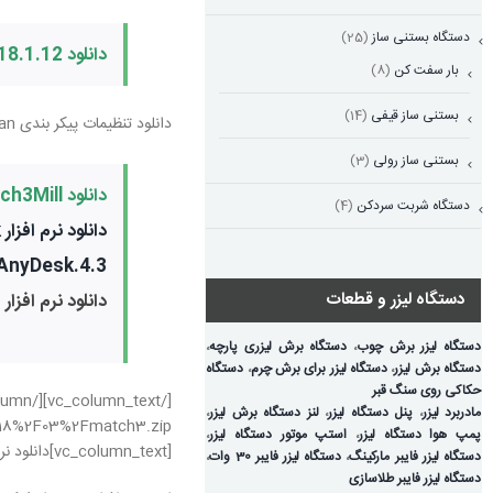
دستگاه بستنی ساز
(25)
دانلود NcEther-V3.10-2018.1.12
بار سفت کن
(8)
بستنی ساز قیفی
(14)
دانلود تنظیمات پیکر بندی match3_lan
بستنی ساز رولی
(3)
دانلود Mach3Mill
دستگاه شربت سردکن
(4)
دانلود نرم افزار Any Desk
AnyDesk.4.3
دستگاه لیزر و قطعات
دانلود نرم افزار
n
دستگاه لیزر برش چوب
،
دستگاه برش لیزری پارچه
،
دستگاه برش لیزر
،
دستگاه لیزر برای برش چرم
،
دستگاه
حکاکی روی سنگ قبر
مادربرد لیزر
،
پنل دستگاه لیزر
،
لنز دستگاه برش لیزر
،
پمپ هوا دستگاه لیزر
،
استپ موتور دستگاه لیزر
،
[vc_column_text]دانلود نرم افزار match3:
دستگاه لیزر فایبر مارکینگ
،
دستگاه لیزر فایبر 30 وات
،
دستگاه لیزر فایبر طلاسازی