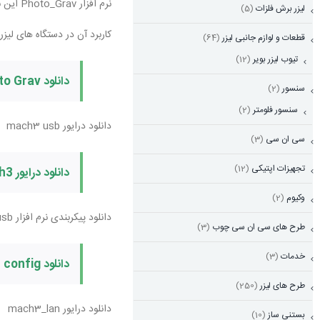
نرم افزار Photo_Grav این نرم افزار مخصوص تبدیل تصاویر به نقطه می باشد.
لیزر برش فلزات
(5)
کاربرد آن در دستگاه های لیزر
قطعات و لوازم جانبی لیزر
(64)
تیوب لیزر بویر
(12)
دانلود Photo Grav
سنسور
(2)
سنسور فلومتر
(2)
دانلود درایور mach3 usb
سی ان سی
(3)
تجهیزات اپتیکی
(12)
دانلود درایور usb_mach3
وکیوم
(2)
دانلود پیکربندی نرم افزار mach3_usb
طرح های سی ان سی چوب
(3)
خدمات
(3)
دانلود Mach3 usb config
طرح های لیزر
(250)
دانلود درایور mach3_lan
بستنی ساز
(10)