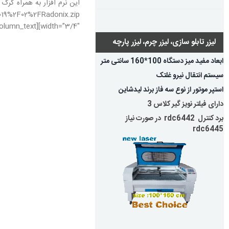
width=”3/4″][vc_column_text]دانلود نرم افزار Radonix به صورت کامل:[/vc_column_text][/vc_column][/vc_row]
لیزر تابلو سازی، لیزر چرم، لیزر پارچه
ابعاد مفید میز دستگاه 100*160 سانتی متر
سیستم انتقال نیرو غلتک
استپر موتور از نوع سه فاز برند لیدشاین
دارای فیلتر نویز گیر کلاس 3
برد کنترل rdc6442 در صورت نیاز
rdc6445