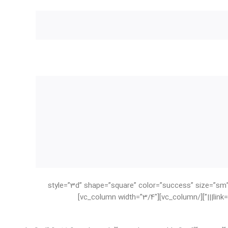
/vc_column_text][/vc_column][/vc_row][vc_row][vc_column width=”1/4″][vc_btn title=”دانلود” style=”3d” shape=”square” color=”success” size=”sm”
link=”url:http%3A%2F%2Falmassanat.ir%2Fwp-content%2Fuploads%2F2018%2F03%2Fmatch3.zip|||”][/vc_column][vc_column width=”3/4″]