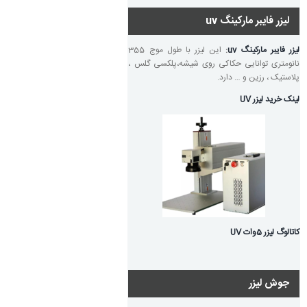
لیزر فایبر مارکینگ uv
لیزر فایبر مارکینگ uv
:
این لیزر با طول موج 355
نانومتری توانایی حکاکی روی شیشه،پلکسی گلس ،
پلاستیک ، رزین و … دارد.
لینک خرید لیزر UV
کاتالوگ لیزر 5وات UV
جوش لیزر