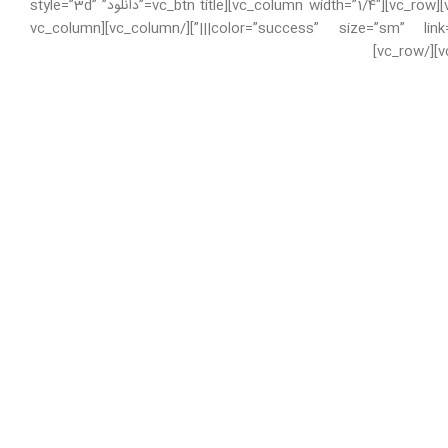
این نرم افزار به همراه کرک می باشد و کاملا تست شده است.[/vc_column_text][/vc_column][/vc_row][vc_row][vc_column width=”1/4″][vc_btn title=”دانلود” style=”3d”
color=”success” size=”sm” link=”url:http%3A%2F%2Falmassanat.ir%2Fwp-content%2Fuploads%2F2019%2F02%2FRadonix.zip|||”][/vc_column][vc_column