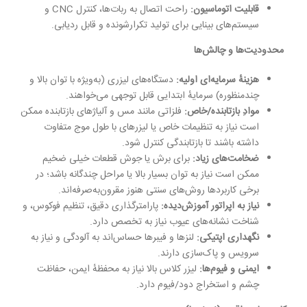
قابلیت اتوماسیون
:
راحت اتصال به ربات‌ها، کنترل CNC و
سیستم‌های بینایی برای تولید تکرارشونده و قابل ردیابی.
محدودیت‌ها و چالش‌ها
هزینهٔ سرمایه‌ای اولیه
:
دستگاه‌های لیزری (به‌ویژه با توان بالا و
چندمنظوره) سرمایهٔ ابتدایی قابل توجهی می‌خواهند.
موادِ بازتابنده/خاص
:
فلزاتی مانند مس و آلیاژهای بازتابنده ممکن
است نیاز به تنظیمات خاص یا لیزرهای با طول موج متفاوت
داشته باشند تا بازتابندگی کنترل شود.
ضخامت‌های زیاد
:
برای برش یا جوش قطعات خیلی ضخیم
ممکن است نیاز به توان بسیار بالا یا مراحل چندگانه باشد؛ در
برخی کاربردها روش‌های سنتی هنوز مقرون‌به‌صرفه‌اند.
نیاز به اپراتور آموزش‌دیده
:
پارامترگذاری دقیق، تنظیم فوکوس، و
شناخت نشانه‌های عیوب نیاز به تخصص دارد.
نگهداری اپتیکی
:
لنزها و فیبرها حساس‌اند به آلودگی و نیاز به
سرویس و پاک‌سازی دارند.
ایمنی و فیوم‌ها
:
لیزر کلاس بالا نیاز به محفظهٔ ایمن، حفاظت
چشم و استخراج دود/فیوم دارد.