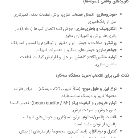
کاربردهای واقعی (نمونه‌ها)
خودروسازی
:
اتصال قطعات فلزی، برش قطعات بدنه، تمیزکاری
قبل از رنگ‌آمیزی.
الکترونیک و باطری‌سازی
:
جوش تب اتصال تب‌ها (tabs) در
باتری‌ها، برش و تمیزکاری دقیق.
پزشکی
:
ساخت و جوش ابزار دقیق از تیتانیوم یا استیل ضدزنگ.
جواهرسازی
:
جوش‌های میکرو و تعمیرات ظریف.
تولید ماشین‌آلات
:
کاهش مراحل و افزایش کیفیت قطعات
ماشین‌سازی.
نکات فنی برای انتخاب/خرید دستگاه سه‌کاره
نوع لیزر و طول موج
:
(مثلاً فایبر، CO₂، دیسک) — برای فلزات
معمولاً فایبر و دیسک مناسب‌ترند.
توان خروجی و کیفیت پرتو
(beam quality / M²):
تعیین‌کنندهٔ
عمق جوش و سرعت برش.
قابلیت پالس/مداوم
:
برای تمیزکاری و جوش‌های ظریف،
پالس‌دار بودن مفید است.
کنترل و نرم‌افزار
:
رابط کاربری، مجموعهٔ پارامترهای از پیش