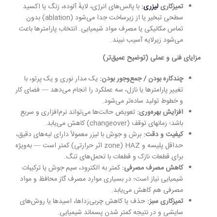
تمیزکاری
لیزری
:
با پالس‌های انرژی، لایهٔ آلوده، زنگ یا اکسید
سطحی تبخیر یا از زیرساخت جدا می‌شود (ablation) بدون
تماس مکانیکی یا مصرف مواد شیمیایی. انتخاب پارامترها باعث
می‌شود زیرلایه آسیب نبیند.
مزایای فنی و عملی (توضیح عمیق‌تر)
چندکاره بودن / جمع‌وجور بودن
:
یک مدار نوری و یک پرتو، با
تغییر پارامترها یا نازل، سه عملکرد را انجام می‌دهد — فضای کار
و خطوط تولید ساده‌تر می‌شود.
افزایش بهره‌وری
:
تعویض حالت‌ها می‌تواند نرم‌افزاری و سریع
باشد؛ زمانهای توقف (changeover) کاهش می‌یابد.
کیفیت و دقت
:
برش و جوش با لیزر معمولاً دارای لبه‌های دقیق،
حداقل پلیسه و HAZ (zone اثر حرارتی) کمتر است — به‌ویژه
برای قطعات نازک و قطعات با تحمل‌های تنگ.
کاهش مصرف مصرفی
:
کمتر به الکترود، سیم جوش یا ترکیبات
شیمیایی نیاز است؛ در بسیاری موارد مصرف گاز محافظ و مواد
مصرفی هم کاهش می‌یابد.
تمیزکاری سبز
:
حذف یا کاهش چربی‌زداها، اسیدها یا روش‌های
سایشی و در نتیجه کمتر شدن پسماند شیمیایی.