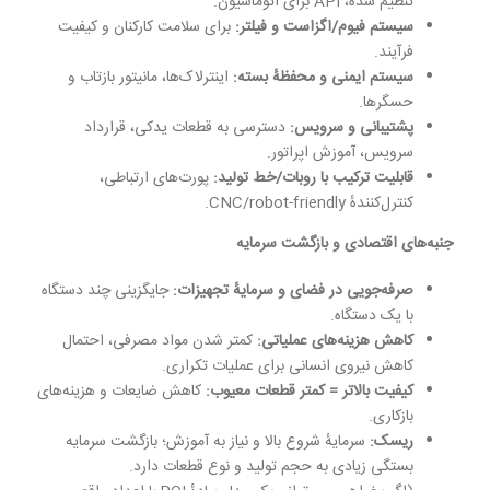
تنظیم شده، API برای اتوماسیون.
سیستم فیوم/اگزاست و فیلتر
:
برای سلامت کارکنان و کیفیت
فرآیند.
سیستم ایمنی و محفظهٔ بسته
:
اینترلاک‌ها، مانیتور بازتاب و
حسگرها.
پشتیبانی و سرویس
:
دسترسی به قطعات یدکی، قرارداد
سرویس، آموزش اپراتور.
قابلیت ترکیب با روبات/خط تولید
:
پورت‌های ارتباطی،
کنترل‌کنندهٔ CNC/robot-friendly.
جنبه‌های اقتصادی و بازگشت سرمایه
صرفه‌جویی در فضای و سرمایهٔ تجهیزات
:
جایگزینی چند دستگاه
با یک دستگاه.
کاهش هزینه‌های عملیاتی
:
کمتر شدن مواد مصرفی، احتمال
کاهش نیروی انسانی برای عملیات تکراری.
کیفیت بالاتر = کمتر قطعات معیوب
:
کاهش ضایعات و هزینه‌های
بازکاری.
ریسک
:
سرمایهٔ شروع بالا و نیاز به آموزش؛ بازگشت سرمایه
بستگی زیادی به حجم تولید و نوع قطعات دارد.