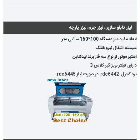
لیزر تابلو سازی، لیزر چرم، لیزر پارچه
ابعاد مفید میز دستگاه 100*160 سانتی متر
سیستم انتقال نیرو غلتک
استپر موتور از نوع سه فاز برند لیدشاین
دارای فیلتر نویز گیر کلاس 3
برد کنترل rdc6442 در صورت نیاز rdc6445