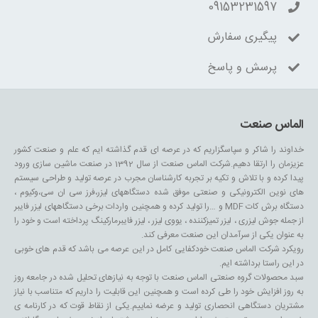
09153231597
پیگیری سفارش
پرسش و پاسخ
الماس صنعت
خداوند را شاکر و سپاسگزاریم که در عرصه ای قدم گذاشته ایم که علم و صنعت کشور
عزیزمان را ارتقا دهیم.شرکت الماس صنعت از سال 1392 در صنعت ماشین سازی ورود
پیدا کرده و با تلاش و تکیه بر تجربه کارشناسان مجرب در عرصه تولید و طراحی سیستم
های نوین الکترونیکی و صنعتی موفق شده دستگاههای لیزر،فرز سی ان سی،وکیوم ،
دستگاه برش کات MDF و …را تولید کرده و همچنین واردات برخی دستگاههای لیزر فایبر
از جمله جوش لیزری ، لیزر تمیزکننده ، یووی لیزر ، لیزر فایبرمارکینگ پرداخته است و خود را
به عنوان یکی از سرآمدان این صنعت معرفی کند.
رویکرد شرکت الماس صنعت خودکفایی کامل در این عرصه می باشد که قدم های خوبی
در این راستا برداشته ایم.
سبد محصولات گروه صنعتی الماس صنعت با توجه به نیازهای تحلیل شده در جامعه روز
به روز افزایش خود را طی کرده است و همچنین این قابلیت را داریم که متناسب با نیاز
مشتریان دستگاهی انحصاری تولید و عرضه نماییم.یکی از نقاط قوت که در کارنامه ی