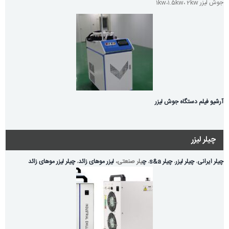
جوش لیزر 1kw،1.5kw، 2kw
آرشیو فیلم دستگاه جوش لیزر
چیلر لیزر
چیلر ایرانی
،
چیلر لیزر
،
چیلر s&a
،
چ
یلر صنعتی،
لیزر موهای زائد
،
چیلر لیزر موهای زائد