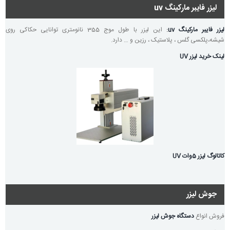
لیزر فایبر مارکینگ uv
لیزر فایبر مارکینگ uv
:
این لیزر با طول موج 355 نانومتری توانایی حکاکی روی
شیشه،پلکسی گلس ، پلاستیک ، رزین و … دارد.
لینک خرید لیزر UV
کاتالوگ لیزر 5وات UV
جوش لیزر
فروش انواع
دستگاه جوش لیزر