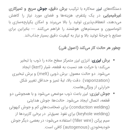
دستگاه‌های
لیزر
سه‌کاره با ترکیب
برش دقیق،
جوش
سریع و تمیزکاری
غیرشیمیایی
در یک پلتفرم، هزینه‌ها و فضای مورد نیاز را کاهش
می‌دهند، انعطاف‌پذیری تولید را بالا می‌برند و امکان یکپارچه‌سازی با
اتوماسیون و سیستم‌های هوشمند را فراهم می‌کنند — بنابراین برای
صنایع با چرخهٔ تولید بالا و نیاز به کیفیت دقیق بسیار جذاب‌اند.
چطور هر حالت کار می‌کند (اصول فنی)
برش
لیزری
:
انرژی لیزر متمرکز سطح ماده را ذوب یا تبخیر
می‌کند؛ با حرکت هد نسبت به قطعه، شیار (kerf) ایجاد
می‌شود. دو حالت معمول: برش ذوبی (melt) و برش تبخیری
(vaporization). دقت بالا، لبهٔ تمیز و حداقل تغییر شکل
حرارتی از ویژگی‌هاست.
جوش لیزری
:
لیزر باعث ذوب موضعی می‌شود و با همجوشی دو
قطعه، اتصال ایجاد می‌شود. حالت‌ها: جوش هدایتی
(conduction welding) برای ضخامت‌های کم و جوش کیهولی
(keyhole welding) برای نفوذ عمیق‌تر. در برخی کاربردها از
سیم پرکن (filler wire) استفاده می‌شود؛ در بعضی دیگر جوش
خودبه‌خودی (autogenous) کافی است.