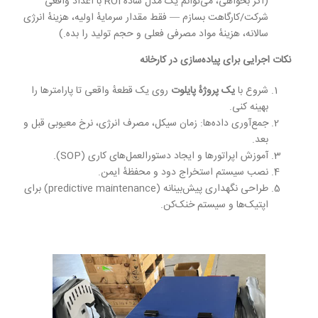
(اگر بخواهی، می‌توانم یک مدل سادهٔ ROI با اعداد واقعی
شرکت/کارگاهت بسازم — فقط مقدار سرمایهٔ اولیه، هزینهٔ انرژی
سالانه، هزینهٔ مواد مصرفی فعلی و حجم تولید را بده.)
نکات اجرایی برای پیاده‌سازی در کارخانه
شروع با
یک پروژهٔ پایلوت
روی یک قطعهٔ واقعی تا پارامترها را
بهینه کنی.
جمع‌آوری داده‌ها: زمان سیکل، مصرف انرژی، نرخ معیوبی قبل و
بعد.
آموزش اپراتورها و ایجاد دستورالعمل‌های کاری (SOP).
نصب سیستم استخراج دود و محفظهٔ ایمن.
طراحی نگهداری پیش‌بینانه (predictive maintenance) برای
اپتیک‌ها و سیستم خنک‌کن.