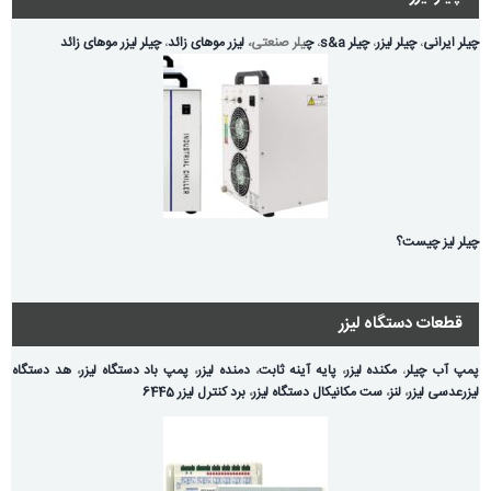
چیلر ایرانی
،
چیلر لیزر
،
چیلر s&a
،
چ
یلر صنعتی،
لیزر موهای زائد
،
چیلر لیزر موهای زائد
چیلر لیز چیست؟
قطعات دستگاه لیزر
پمپ آب چیلر
،
مکنده لیزر
،
پایه آینه ثابت
،
دمنده لیزر
،
پمپ باد دستگاه لیزر
،
هد دستگاه
لیزر
عدسی لیزر
،
لنز
،
ست مکانیکال دستگاه لیزر
،
برد کنترل لیزر 6445