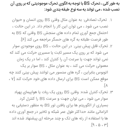
به طور کلی ، تحرک BS با توجه به الگوی تحرک موجودیتی که بر روی آن
نصب شده ، می تواند به سه نوع طبقه بندی شود:
تحرک تصادفی: به عنوان مثال وقتی BS روی انسان و حیوان
نصب می شود ، می توان این کار را انجام داد. در این حالت ،
احتمال جمع آوری تمام داده های سنجش BS وقتی که BS به
طور فرصت طلبانه به گره های حسگر مراجعه می کند [6].
تحرک قابل پیش بینی: در این حالت ، BS روی موجودی سوار
می شود که بر روی یک مسیر ثابت یا مسیری حرکت می کند که
نمی تواند جهت یا سرعت آن را کنترل کند ، اما در یک زمان
معمولی حرکت می کند ، به عنوان مثال ، BS سوار بر یک
اتوبوس بنابراین ، گره های سنسور می توانند پیش بینی کنند چه
موقع ممکن است BS برای ارسال داده های خود حرکت کند [7 ،
8].
تحرک کنترل شده: وقتی BS روی یک ربات یا هواپیمای پهپاد
سوار می شود ، می توان جهت و سرعت BS را کنترل کرد.
بسیاری از الگوریتم ها برای یافتن تور BS به منظور دستیابی به
الزاماتی مانند حداکثر طول عمر شبکه و تاخیر در جمع آوری داده
ها با استفاده از رله های تک و چند مرحله ای پیشنهاد شده اند
[3 ، 5 ، 9].