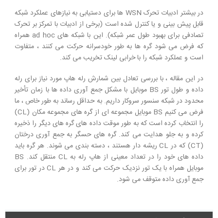
در بیشتر ادبیات تحرک WSN ها برای دستیابی به نیازهای عملکرد شبکه
قابل پیش بینی و یا کنترل شده است (برخی از ادبیات با تمرکز بر تحرک
تصادفی برای بهبود طول عمر شبکه). این با شبکه های ad hoc همراه
که فرض می شود گره ها به طور خودسرانه حرکت می کنند ، متفاوت
است و عملکرد شبکه را با خرابی لینک تخریب می کند.
در این مقاله ، با بررسی تعادل بین شمارش رله هاپ مورد نیاز برای رله
داده و طول تور BS موبایل با مشکل جمع آوری داده ها با زمان تأخیر
محدود در شبکه سنسور سروکار داریم. به حداقل رساند به طور خاص ، ما
فرض می کنیم BS موبایل مجموعه ای از گره های مجموعه مکان (CL)
را انتخاب کرده است که به طور موقت داده های گره های دیگر را ذخیره
کرده و به جلو هدایت می کند. گره های حسگر به جمع آوری درختان
(CT) که در CL ریشه دار هستند ، دسته بندی می شوند. هر گره باید
داده های خود را در تعداد معینی از هاپ رله به CL منتقل کند. BS
موبایل همراه با یک تور نزدیک حرکت می کند و در هر CL در تور برای
جمع آوری داده متوقف می شود.