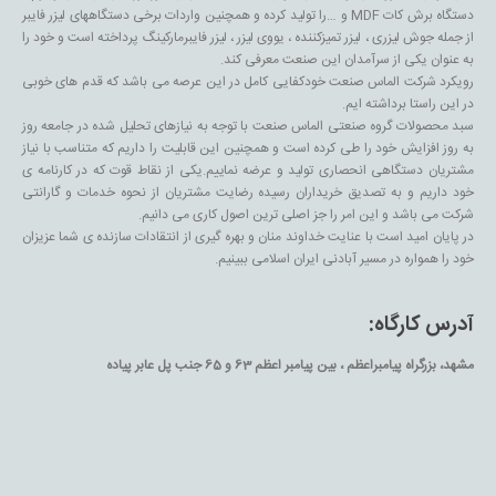
دستگاه برش کات MDF و …را تولید کرده و همچنین واردات برخی دستگاههای لیزر فایبر
از جمله جوش لیزری ، لیزر تمیزکننده ، یووی لیزر ، لیزر فایبرمارکینگ پرداخته است و خود را
به عنوان یکی از سرآمدان این صنعت معرفی کند.
رویکرد شرکت الماس صنعت خودکفایی کامل در این عرصه می باشد که قدم های خوبی
در این راستا برداشته ایم.
سبد محصولات گروه صنعتی الماس صنعت با توجه به نیازهای تحلیل شده در جامعه روز
به روز افزایش خود را طی کرده است و همچنین این قابلیت را داریم که متناسب با نیاز
مشتریان دستگاهی انحصاری تولید و عرضه نماییم.یکی از نقاط قوت که در کارنامه ی
خود داریم و به تصدیق خریداران رسیده رضایت مشتریان از نحوه خدمات و گارانتی
شرکت می باشد و این امر را جز اصلی ترین اصول کاری می دانیم.
در پایان امید است با عنایت خداوند منان و بهره گیری از انتقادات سازنده ی شما عزیزان
خود را همواره در مسیر آبادنی ایران اسلامی ببینیم.
آدرس کارگاه:
مشهد، بزرگراه پیامبراعظم ، بین پیامبر اعظم 63 و 65 جنب پل عابر پیاده