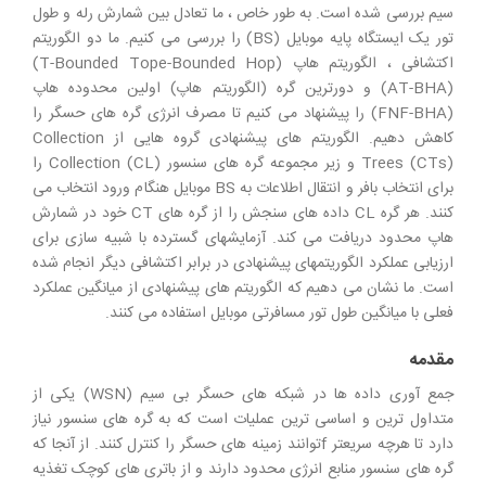
سیم بررسی شده است. به طور خاص ، ما تعادل بین شمارش رله و طول
تور یک ایستگاه پایه موبایل (BS) را بررسی می کنیم. ما دو الگوریتم
اکتشافی ، الگوریتم هاپ (T-Bounded Tope-Bounded Hop)
(AT-BHA) و دورترین گره (الگوریتم هاپ) اولین محدوده هاپ
(FNF-BHA) را پیشنهاد می کنیم تا مصرف انرژی گره های حسگر را
کاهش دهیم. الگوریتم های پیشنهادی گروه هایی از Collection
Trees (CTs) و زیر مجموعه گره های سنسور Collection (CL) را
برای انتخاب بافر و انتقال اطلاعات به BS موبایل هنگام ورود انتخاب می
کنند. هر گره CL داده های سنجش را از گره های CT خود در شمارش
هاپ محدود دریافت می کند. آزمایشهای گسترده با شبیه سازی برای
ارزیابی عملکرد الگوریتمهای پیشنهادی در برابر اکتشافی دیگر انجام شده
است. ما نشان می دهیم که الگوریتم های پیشنهادی از میانگین عملکرد
فعلی با میانگین طول تور مسافرتی موبایل استفاده می کنند.
مقدمه
جمع آوری داده ها در شبکه های حسگر بی سیم (WSN) یکی از
متداول ترین و اساسی ترین عملیات است که به گره های سنسور نیاز
دارد تا هرچه سریعتر fتوانند زمینه های حسگر را کنترل کنند. از آنجا که
گره های سنسور منابع انرژی محدود دارند و از باتری های کوچک تغذیه