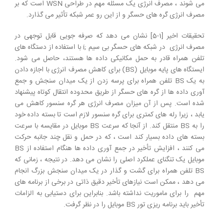
می شوند ، مصرف انرژی یک مسئله مهم در طراحی WSN است که بر
مصرف انرژی گره های حسگر و از این رو عمر شبکه تأثیر می گذارد.
تحقیقات اخیر [1-5] نشان می دهد که صرفه جویی قابل توجهی در
مصرف انرژی در شبکه های حسگر بی سیم ;i با استفاده از دستگاه های
تلفن همراه قادر به حمل مکانیکی داده ها هستند، حاصل می شود.
ایستگاه های پایه موبایل (BS) برای کاهش مصرف انرژی با اجازه دادن
به یک BS تلفن همراه برای پرسه زدن از یک میدان سنجش و جمع
آوری داده ها از گره های حسگر از طریق محدوده انتقال کوتاه پیشنهاد
شده است. پس از آن میزان مصرف انرژی هر گره سنسور کاهش می
یابد ، زیرا رله های کمتری برای گره سنسور لازم است تا بسته داده خود
را به BS منتقل کند. از آنجا که سرعت BS موبایل در مقایسه با سرعت
بسته های داده بسیار کند است ، که در حمل و نقل چند جانبه حرکت
می کنند ، افزایش تأخیر در جمع آوری داده ها هنگام استفاده از BS
موبایل یک تنگنای عملکرد اصلی را نشان می دهد. در نتیجه ، زمانی که
BS تلفن همراه برای گشت و گذار در یک میدان سنجش بزرگ انجام
می دهد ، ممکن است نیازهای تأخیر دقیق ذاتی در برخی از برنامه های
مهم را برای ماموریت نداشته باشد. بنابراین برای دستیابی به الزامات
تأخیر باید برنامه ریزی تور BS موبایل را در نظر گرفت.