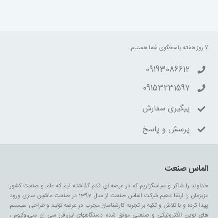
۷ روز هفته پاسخگوی شما هستیم.
09193086612
09153231597
پیگیری سفارش
پرسش و پاسخ
الماس صنعت
خداوند را شاکر و سپاسگزاریم که در عرصه ای قدم گذاشته ایم که علم و صنعت کشور
عزیزمان را ارتقا دهیم.شرکت الماس صنعت از سال 1392 در صنعت ماشین سازی ورود
پیدا کرده و با تلاش و تکیه بر تجربه کارشناسان مجرب در عرصه تولید و طراحی سیستم
های نوین الکترونیکی و صنعتی موفق شده دستگاههای لیزر،فرز سی ان سی،وکیوم ،