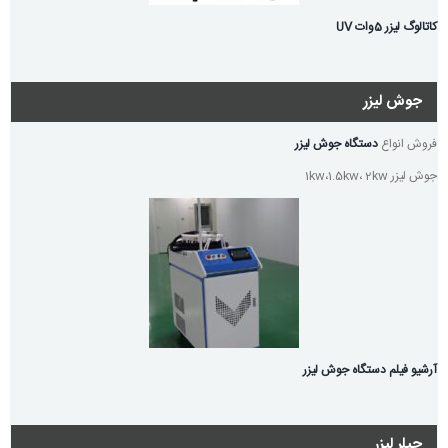
کاتالوگ لیزر 5وات UV
جوش لیزر
فروش انواع
دستگاه جوش لیزر
جوش لیزر 1kw،1.5kw، 2kw
آرشیو فیلم دستگاه جوش لیزر
چیلر لیزر