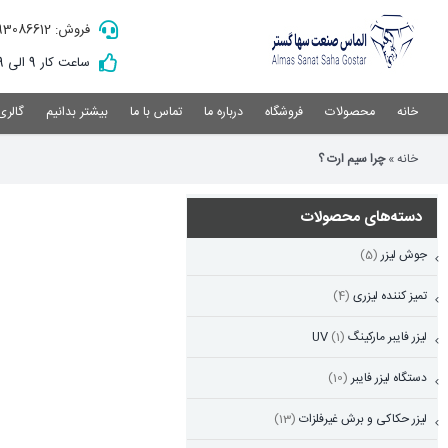
Ski
فروش: 09193086612
t
conten
ساعت کار 9 الی 19
خانه
محصولات
فروشگاه
درباره ما
تماس با ما
بیشتر بدانیم
گالری
خانه
»
چرا سیم ارت ؟
دسته‌های محصولات
جوش لیزر
(5)
تمیز کننده لیزری
(4)
لیزر فایبر مارکینگ UV
(1)
دستگاه لیزر فایبر
(10)
لیزر حکاکی و برش غیرفلزات
(13)