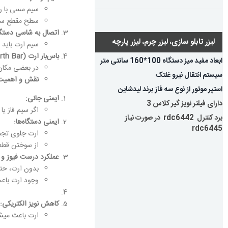
سیم مسی با 
سطح مقطع سیم باید 
اتصال به شاسی دستگا
لیزر تابلو سازی، لیزر چرم، لیزر پارچه
سیم ارت باید 
باس‌بار ارت
(Earth Bar):
ابعاد مفید میز دستگاه 100*160 سانتی متر
در بعضی مکان
سیستم انتقال نیرو غلتک
نقش و اهمیت
استپر موتور از نوع سه فاز برند لیدشاین
ایمنی جانی
:
دارای فیلتر نویز گیر کلاس 3
اگر سیم فاز ی
برد کنترل rdc6442 در صورت نیاز
ایمنی دستگاه‌ها
:
rdc6445
ارت جلوی تجمع 
از سوختن قطع
عملکرد درست فیوز و
بدون ارت، حتی
وجود ارت باعث
کاهش نویز الکتریکی
:
ارت باعث میشه