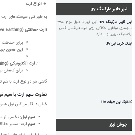
🔹
انواع ارت
لیزر فایبر مارکینگ uv
به طور کلی سیستم‌های ارت 
لیزر فایبر مارکینگ uv
:
این لیزر با طول موج 355
نانومتری توانایی حکاکی روی شیشه،پلکسی گلس ،
1ارت حفاظتی
(Protective Earthing):
پلاستیک ، رزین و … دارد.
برای حفاظت ا
لینک خرید لیزر UV
این همون چیزی
ارت الکترونیکی
(Functional Earthing):
برای کاهش نوی
گاهی هر دو نوع ارت با هم 
تفاوت
سیم ارت
با سیم نو
کاتالوگ لیزر 5وات UV
خیلی‌ها فکر می‌کنن نول هم
سیم نول
:
بخشی از مدا
سیم ارت
:
مسیر حفاظتی
جوش لیزر