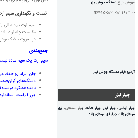
پس
نول نمی‌تونه جای ارت ا
فروش انواع
دستگاه جوش لیزر
جوش لیزر 1kw،1.5kw، 2kw
تست و نگهداری سیم ار
سیم ارت باید سالی ی
مقاومت چاه ارت باید
در صورت خشک بودن خاک
جمع‌بندی
سیم ارت یک سیم ساده نیست
آرشیو فیلم دستگاه جوش لیزر
جان افراد رو حفظ می‌
دستگاه‌های گران‌قیمت
باعث عملکرد درست ت
چیلر لیزر
جزو الزامات استاندا
چیلر ایرانی
،
چیلر لیزر
،
چیلر s&a
،
چ
یلر صنعتی،
لیزر
موهای زائد
،
چیلر لیزر موهای زائد