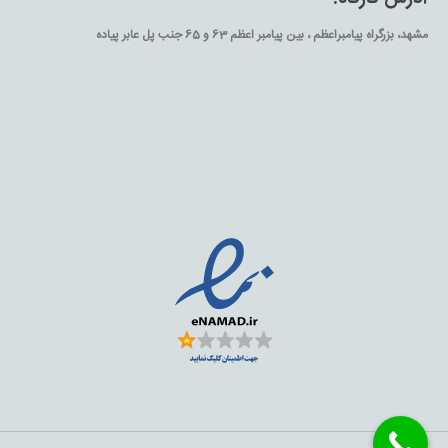
مشهد، بزرگراه پیامبراعظم ، بین پیامبر اعظم 63 و 65 جنب پل عابر پیاده