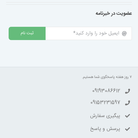
عضویت در خبرنامه
ثبت نام
۷ روز هفته پاسخگوی شما هستیم.
09193086612
09153231597
پیگیری سفارش
پرسش و پاسخ