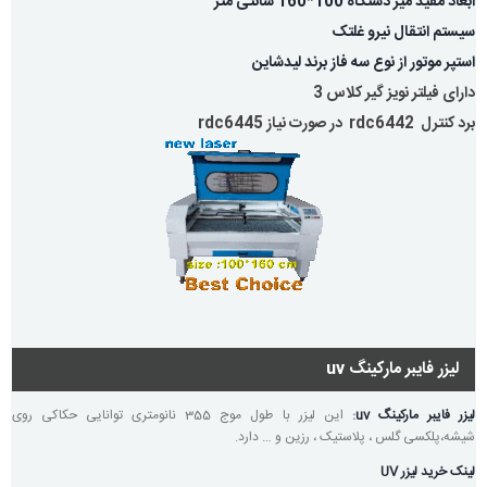
ابعاد مفید میز دستگاه 100*160 سانتی متر
سیستم انتقال نیرو غلتک
استپر موتور از نوع سه فاز برند لیدشاین
دارای فیلتر نویز گیر کلاس 3
برد کنترل rdc6442 در صورت نیاز rdc6445
لیزر فایبر مارکینگ uv
لیزر فایبر مارکینگ uv
:
این لیزر با طول موج 355 نانومتری توانایی حکاکی روی
شیشه،پلکسی گلس ، پلاستیک ، رزین و … دارد.
لینک خرید لیزر UV