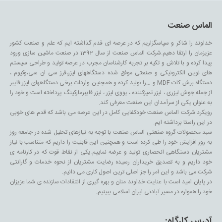
الماس صنعت
خداوند را شاکر و سپاسگزاریم که در عرصه ای قدم گذاشته ایم که علم و صنعت کشور
عزیزمان را ارتقا دهیم.شرکت الماس صنعت از سال 1392 در صنعت ماشین سازی ورود
پیدا کرده و با تلاش و تکیه بر تجربه کارشناسان مجرب در عرصه تولید و طراحی سیستم
های نوین الکترونیکی و صنعتی موفق شده دستگاههای لیزر،فرز سی ان سی،وکیوم ،
دستگاه برش کات MDF و …را تولید کرده و همچنین واردات برخی دستگاههای لیزر فایبر
از جمله جوش لیزری ، لیزر تمیزکننده ، یووی لیزر ، لیزر فایبرمارکینگ پرداخته است و خود را
به عنوان یکی از سرآمدان این صنعت معرفی کند.
رویکرد شرکت الماس صنعت خودکفایی کامل در این عرصه می باشد که قدم های خوبی
در این راستا برداشته ایم.
سبد محصولات گروه صنعتی الماس صنعت با توجه به نیازهای تحلیل شده در جامعه روز
به روز افزایش خود را طی کرده است و همچنین این قابلیت را داریم که متناسب با نیاز
مشتریان دستگاهی انحصاری تولید و عرضه نماییم.یکی از نقاط قوت که در کارنامه ی
خود داریم و به تصدیق خریداران رسیده رضایت مشتریان از نحوه خدمات و گارانتی
شرکت می باشد و این امر را جز اصلی ترین اصول کاری می دانیم.
در پایان امید است با عنایت خداوند منان و بهره گیری از انتقادات سازنده ی شما عزیزان
خود را همواره در مسیر آبادنی ایران اسلامی ببینیم.
آدرس کارگاه: