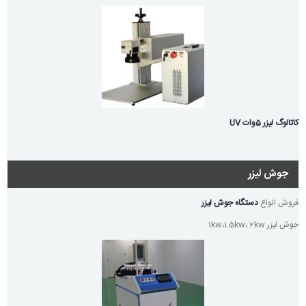
کاتالوگ لیزر 5وات UV
جوش لیزر
فروش انواع
دستگاه جوش لیزر
جوش لیزر 1kw،1.5kw، 2kw