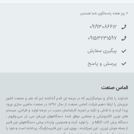
۷ روز هفته پاسخگوی شما هستیم.
09193086612
09153231597
پیگیری سفارش
پرسش و پاسخ
الماس صنعت
خداوند را شاکر و سپاسگزاریم که در عرصه ای قدم گذاشته ایم که علم و صنعت کشور
عزیزمان را ارتقا دهیم.شرکت الماس صنعت از سال 1392 در صنعت ماشین سازی ورود
پیدا کرده و با تلاش و تکیه بر تجربه کارشناسان مجرب در عرصه تولید و طراحی سیستم
های نوین الکترونیکی و صنعتی موفق شده دستگاههای لیزر،فرز سی ان سی،وکیوم ،
دستگاه برش کات MDF و …را تولید کرده و همچنین واردات برخی دستگاههای لیزر فایبر
از جمله جوش لیزری ، لیزر تمیزکننده ، یووی لیزر ، لیزر فایبرمارکینگ پرداخته است و خود را