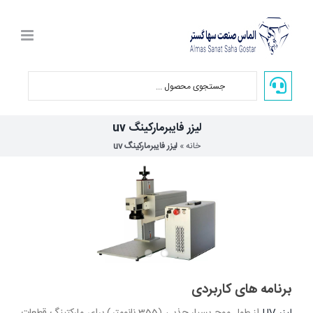
Ski
t
conten
لیزر فایبرمارکینگ uv
خانه
»
لیزر فایبرمارکینگ uv
برنامه های کاربردی
لیزر UV
از طول موج بسیار جذبی (355 نانومتر) برای مارکتینگ قطعات