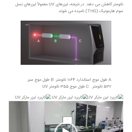
نانومتر کاهش می دهد. در نتیجه، لیزرهای UV معمولاً لیزرهای نسل
سوم هارمونیک (THG) نامیده می شوند.
A طول موج استاندارد 1064 نانومتر. B طول موج سبز
532 نانومتر. C طول موج 355 نانومتر UV
نمایشگر
ویدیو