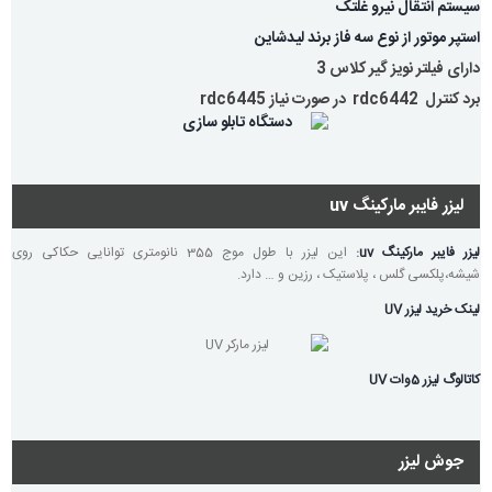
سیستم انتقال نیرو غلتک
استپر موتور از نوع سه فاز برند لیدشاین
دارای فیلتر نویز گیر کلاس 3
برد کنترل rdc6442 در صورت نیاز rdc6445
لیزر فایبر مارکینگ uv
لیزر فایبر مارکینگ uv
:
این لیزر با طول موج 355 نانومتری توانایی حکاکی روی
شیشه،پلکسی گلس ، پلاستیک ، رزین و … دارد.
لینک خرید لیزر UV
کاتالوگ لیزر 5وات UV
جوش لیزر