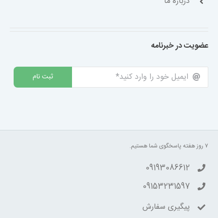
درباره ما
عضویت در خبرنامه
ثبت نام
۷ روز هفته پاسخگوی شما هستیم.
09193086612
09153231597
پیگیری سفارش