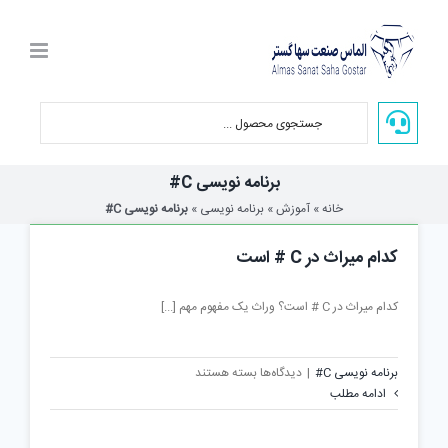
Ski
t
conten
برنامه نویسی C#
خانه
»
آموزش
»
برنامه نویسی
»
برنامه نویسی C#
کدام میراث در C # است
کدام میراث در C # است؟ وراث یک مفهوم مهم [...]
برای
برنامه نویسی C#
|
دیدگاه‌ها
بسته هستند
کدام
ادامه مطلب
میراث
در