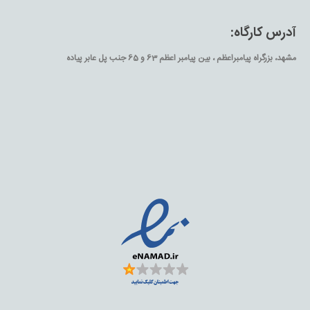
آدرس کارگاه:
مشهد، بزرگراه پیامبراعظم ، بین پیامبر اعظم 63 و 65 جنب پل عابر پیاده