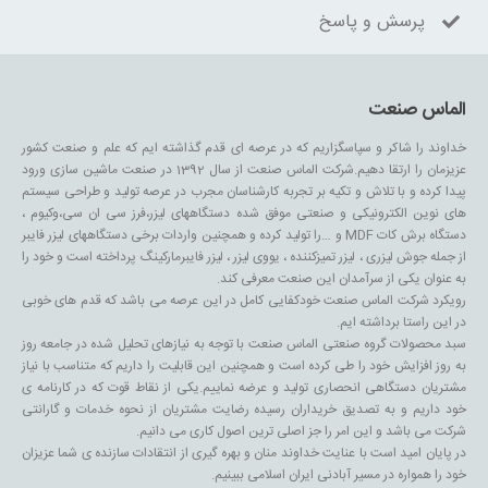
پرسش و پاسخ
الماس صنعت
خداوند را شاکر و سپاسگزاریم که در عرصه ای قدم گذاشته ایم که علم و صنعت کشور
عزیزمان را ارتقا دهیم.شرکت الماس صنعت از سال 1392 در صنعت ماشین سازی ورود
پیدا کرده و با تلاش و تکیه بر تجربه کارشناسان مجرب در عرصه تولید و طراحی سیستم
های نوین الکترونیکی و صنعتی موفق شده دستگاههای لیزر،فرز سی ان سی،وکیوم ،
دستگاه برش کات MDF و …را تولید کرده و همچنین واردات برخی دستگاههای لیزر فایبر
از جمله جوش لیزری ، لیزر تمیزکننده ، یووی لیزر ، لیزر فایبرمارکینگ پرداخته است و خود را
به عنوان یکی از سرآمدان این صنعت معرفی کند.
رویکرد شرکت الماس صنعت خودکفایی کامل در این عرصه می باشد که قدم های خوبی
در این راستا برداشته ایم.
سبد محصولات گروه صنعتی الماس صنعت با توجه به نیازهای تحلیل شده در جامعه روز
به روز افزایش خود را طی کرده است و همچنین این قابلیت را داریم که متناسب با نیاز
مشتریان دستگاهی انحصاری تولید و عرضه نماییم.یکی از نقاط قوت که در کارنامه ی
خود داریم و به تصدیق خریداران رسیده رضایت مشتریان از نحوه خدمات و گارانتی
شرکت می باشد و این امر را جز اصلی ترین اصول کاری می دانیم.
در پایان امید است با عنایت خداوند منان و بهره گیری از انتقادات سازنده ی شما عزیزان
خود را همواره در مسیر آبادنی ایران اسلامی ببینیم.