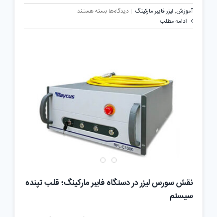
برای
آموزش
,
لیزر فایبر مارکینگ
|
دیدگاه‌ها
بسته هستند
تفاوت
ادامه مطلب
گالوو
6420و7110
در
دستگاه
فایبرمارکینگ
نقش سورس لیزر در دستگاه فایبر مارکینگ؛ قلب تپنده
سیستم