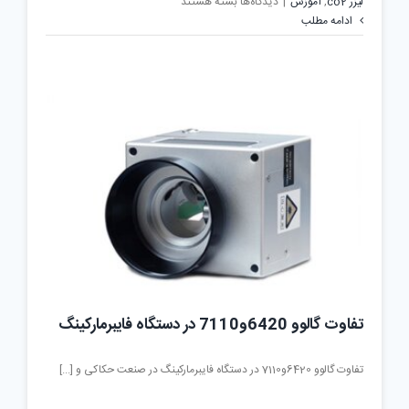
برای
لیزر co2
,
آموزش
|
دیدگاه‌ها
بسته هستند
10
ادامه مطلب
مزیت
استفاده
از
دستگاه
مارکینگ
لیزری
در
صنعت
تفاوت گالوو 6420و7110 در دستگاه فایبرمارکینگ
تفاوت گالوو 6420و7110 در دستگاه فایبرمارکینگ در صنعت حکاکی و [...]