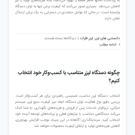
به پرداخت، نه‌تنها ظاهر قطعه را بهبود می‌دهد، بلکه هزینه‌های تولید را نیز
کاهش می‌دهد. بسیاری تصور می‌کنند که کیفیت برش تنها به توان دستگاه
وابسته است، در حالی که عوامل متعددی در دستیابی به یک برش ایده‌آل
نقش دارند.
برای
دانستنی های لیزر
,
لیزر فلزات
|
دیدگاه‌ها
بسته هستند
۱۰
ادامه مطلب
عامل
مؤثر
بر
کیفیت
چگونه دستگاه لیزر متناسب با کسب‌وکار خود انتخاب
لبه
کنیم؟
برش
در
دستگاه‌های
انتخاب دستگاه لیزر مناسب، تصمیمی راهبردی برای هر کسب‌وکار است.
لیزر
بررسی دقیق نوع فعالیت، توان دستگاه، ابعاد میز، کیفیت منبع لیزر، سیستم
فلزات
حرکتی، نرم‌افزار، خدمات پس از فروش و هزینه‌های نگهداری، به شما کمک
می‌کند دستگاهی متناسب با نیازهای فعلی و برنامه‌های توسعه آینده خود
انتخاب کنید. سرمایه‌گذاری آگاهانه در این زمینه، موجب افزایش بهره‌وری،
کاهش هزینه‌های تولید و ارتقای کیفیت محصولات خواهد شد.