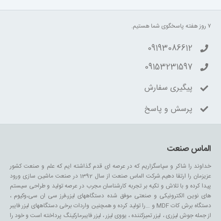
۷ روز هفته پاسخگوی شما هستیم.
09193086612
09153231597
پیگیری سفارش
پرسش و پاسخ
الماس صنعت
خداوند را شاکر و سپاسگزاریم که در عرصه ای قدم گذاشته ایم که علم و صنعت کشور
عزیزمان را ارتقا دهیم.شرکت الماس صنعت از سال 1392 در صنعت ماشین سازی ورود
پیدا کرده و با تلاش و تکیه بر تجربه کارشناسان مجرب در عرصه تولید و طراحی سیستم
های نوین الکترونیکی و صنعتی موفق شده دستگاههای لیزر،فرز سی ان سی،وکیوم ،
دستگاه برش کات MDF و …را تولید کرده و همچنین واردات برخی دستگاههای لیزر فایبر
از جمله جوش لیزری ، لیزر تمیزکننده ، یووی لیزر ، لیزر فایبرمارکینگ پرداخته است و خود را