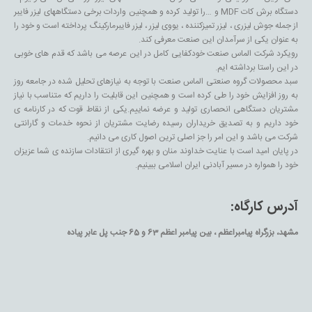
دستگاه برش کات MDF و …را تولید کرده و همچنین واردات برخی دستگاههای لیزر فایبر
از جمله جوش لیزری ، لیزر تمیزکننده ، یووی لیزر ، لیزر فایبرمارکینگ پرداخته است و خود را
به عنوان یکی از سرآمدان این صنعت معرفی کند.
رویکرد شرکت الماس صنعت خودکفایی کامل در این عرصه می باشد که قدم های خوبی
در این راستا برداشته ایم.
سبد محصولات گروه صنعتی الماس صنعت با توجه به نیازهای تحلیل شده در جامعه روز
به روز افزایش خود را طی کرده است و همچنین این قابلیت را داریم که متناسب با نیاز
مشتریان دستگاهی انحصاری تولید و عرضه نماییم.یکی از نقاط قوت که در کارنامه ی
خود داریم و به تصدیق خریداران رسیده رضایت مشتریان از نحوه خدمات و گارانتی
شرکت می باشد و این امر را جز اصلی ترین اصول کاری می دانیم.
در پایان امید است با عنایت خداوند منان و بهره گیری از انتقادات سازنده ی شما عزیزان
خود را همواره در مسیر آبادنی ایران اسلامی ببینیم.
آدرس کارگاه:
مشهد، بزرگراه پیامبراعظم ، بین پیامبر اعظم 63 و 65 جنب پل عابر پیاده