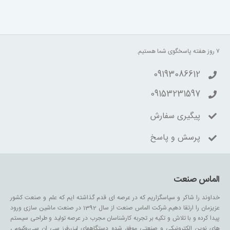
۷ روز هفته پاسخگوی شما هستیم.
09193086612
09153231597
پیگیری سفارش
پرسش و پاسخ
الماس صنعت
خداوند را شاکر و سپاسگزاریم که در عرصه ای قدم گذاشته ایم که علم و صنعت کشور
عزیزمان را ارتقا دهیم.شرکت الماس صنعت از سال 1392 در صنعت ماشین سازی ورود
پیدا کرده و با تلاش و تکیه بر تجربه کارشناسان مجرب در عرصه تولید و طراحی سیستم
های نوین الکترونیکی و صنعتی موفق شده دستگاههای لیزر،فرز سی ان سی،وکیوم ،