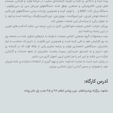
پیدا کرده و با تلاش و تکیه بر تجربه کارشناسان مجرب در عرصه تولید و طراحی سیستم
های نوین الکترونیکی و صنعتی موفق شده دستگاههای لیزر،فرز سی ان سی،وکیوم ،
دستگاه برش کات MDF و …را تولید کرده و همچنین واردات برخی دستگاههای لیزر فایبر
از جمله جوش لیزری ، لیزر تمیزکننده ، یووی لیزر ، لیزر فایبرمارکینگ پرداخته است و خود را
به عنوان یکی از سرآمدان این صنعت معرفی کند.
رویکرد شرکت الماس صنعت خودکفایی کامل در این عرصه می باشد که قدم های خوبی
در این راستا برداشته ایم.
سبد محصولات گروه صنعتی الماس صنعت با توجه به نیازهای تحلیل شده در جامعه روز
به روز افزایش خود را طی کرده است و همچنین این قابلیت را داریم که متناسب با نیاز
مشتریان دستگاهی انحصاری تولید و عرضه نماییم.یکی از نقاط قوت که در کارنامه ی
خود داریم و به تصدیق خریداران رسیده رضایت مشتریان از نحوه خدمات و گارانتی
شرکت می باشد و این امر را جز اصلی ترین اصول کاری می دانیم.
در پایان امید است با عنایت خداوند منان و بهره گیری از انتقادات سازنده ی شما عزیزان
خود را همواره در مسیر آبادنی ایران اسلامی ببینیم.
آدرس کارگاه:
مشهد، بزرگراه پیامبراعظم ، بین پیامبر اعظم 63 و 65 جنب پل عابر پیاده