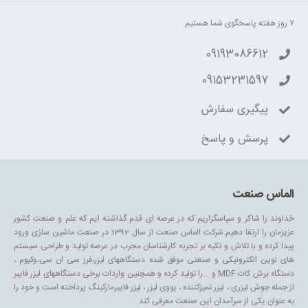
۷ روز هفته پاسخگوی شما هستیم.
09193086612
09153231597
پیگیری سفارش
پرسش و پاسخ
الماس صنعت
خداوند را شاکر و سپاسگزاریم که در عرصه ای قدم گذاشته ایم که علم و صنعت کشور
عزیزمان را ارتقا دهیم.شرکت الماس صنعت از سال 1392 در صنعت ماشین سازی ورود
پیدا کرده و با تلاش و تکیه بر تجربه کارشناسان مجرب در عرصه تولید و طراحی سیستم
های نوین الکترونیکی و صنعتی موفق شده دستگاههای لیزر،فرز سی ان سی،وکیوم ،
دستگاه برش کات MDF و …را تولید کرده و همچنین واردات برخی دستگاههای لیزر فایبر
از جمله جوش لیزری ، لیزر تمیزکننده ، یووی لیزر ، لیزر فایبرمارکینگ پرداخته است و خود را
به عنوان یکی از سرآمدان این صنعت معرفی کند.