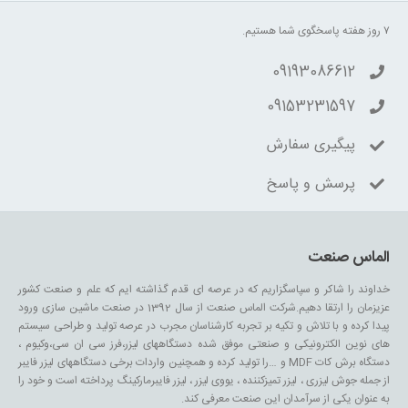
۷ روز هفته پاسخگوی شما هستیم.
09193086612
09153231597
پیگیری سفارش
پرسش و پاسخ
الماس صنعت
خداوند را شاکر و سپاسگزاریم که در عرصه ای قدم گذاشته ایم که علم و صنعت کشور
عزیزمان را ارتقا دهیم.شرکت الماس صنعت از سال 1392 در صنعت ماشین سازی ورود
پیدا کرده و با تلاش و تکیه بر تجربه کارشناسان مجرب در عرصه تولید و طراحی سیستم
های نوین الکترونیکی و صنعتی موفق شده دستگاههای لیزر،فرز سی ان سی،وکیوم ،
دستگاه برش کات MDF و …را تولید کرده و همچنین واردات برخی دستگاههای لیزر فایبر
از جمله جوش لیزری ، لیزر تمیزکننده ، یووی لیزر ، لیزر فایبرمارکینگ پرداخته است و خود را
به عنوان یکی از سرآمدان این صنعت معرفی کند.