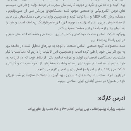
پیدا کرده و با تلاش و تکیه بر تجربه کارشناسان مجرب در عرصه تولید و طراحی سیستم
های نوین الکترونیکی و صنعتی موفق شده دستگاههای لیزر،فرز سی ان سی،وکیوم ،
دستگاه برش کات MDF و …را تولید کرده و همچنین واردات برخی دستگاههای لیزر فایبر
از جمله جوش لیزری ، لیزر تمیزکننده ، یووی لیزر ، لیزر فایبرمارکینگ پرداخته است و خود را
به عنوان یکی از سرآمدان این صنعت معرفی کند.
رویکرد شرکت الماس صنعت خودکفایی کامل در این عرصه می باشد که قدم های خوبی
در این راستا برداشته ایم.
سبد محصولات گروه صنعتی الماس صنعت با توجه به نیازهای تحلیل شده در جامعه روز
به روز افزایش خود را طی کرده است و همچنین این قابلیت را داریم که متناسب با نیاز
مشتریان دستگاهی انحصاری تولید و عرضه نماییم.یکی از نقاط قوت که در کارنامه ی
خود داریم و به تصدیق خریداران رسیده رضایت مشتریان از نحوه خدمات و گارانتی
شرکت می باشد و این امر را جز اصلی ترین اصول کاری می دانیم.
در پایان امید است با عنایت خداوند منان و بهره گیری از انتقادات سازنده ی شما عزیزان
خود را همواره در مسیر آبادنی ایران اسلامی ببینیم.
آدرس کارگاه:
مشهد، بزرگراه پیامبراعظم ، بین پیامبر اعظم 63 و 65 جنب پل عابر پیاده