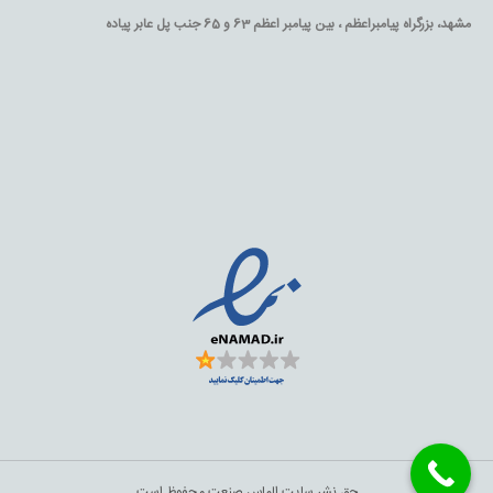
مشهد، بزرگراه پیامبراعظم ، بین پیامبر اعظم 63 و 65 جنب پل عابر پیاده
حق نشر سایت الماس صنعت محفوظ است