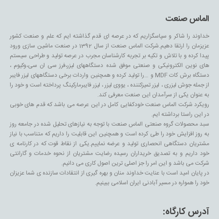
الماس صنعت
خداوند را شاکر و سپاسگزاریم که در عرصه ای قدم گذاشته ایم که علم و صنعت کشور
عزیزمان را ارتقا دهیم.شرکت الماس صنعت از سال 1392 در صنعت ماشین سازی ورود
پیدا کرده و با تلاش و تکیه بر تجربه کارشناسان مجرب در عرصه تولید و طراحی سیستم
های نوین الکترونیکی و صنعتی موفق شده دستگاههای لیزر،فرز سی ان سی،وکیوم ،
دستگاه برش کات MDF و …را تولید کرده و همچنین واردات برخی دستگاههای لیزر فایبر
از جمله جوش لیزری ، لیزر تمیزکننده ، یووی لیزر ، لیزر فایبرمارکینگ پرداخته است و خود را
به عنوان یکی از سرآمدان این صنعت معرفی کند.
رویکرد شرکت الماس صنعت خودکفایی کامل در این عرصه می باشد که قدم های خوبی
در این راستا برداشته ایم.
سبد محصولات گروه صنعتی الماس صنعت با توجه به نیازهای تحلیل شده در جامعه روز
به روز افزایش خود را طی کرده است و همچنین این قابلیت را داریم که متناسب با نیاز
مشتریان دستگاهی انحصاری تولید و عرضه نماییم.یکی از نقاط قوت که در کارنامه ی
خود داریم و به تصدیق خریداران رسیده رضایت مشتریان از نحوه خدمات و گارانتی
شرکت می باشد و این امر را جز اصلی ترین اصول کاری می دانیم.
در پایان امید است با عنایت خداوند منان و بهره گیری از انتقادات سازنده ی شما عزیزان
خود را همواره در مسیر آبادنی ایران اسلامی ببینیم.
آدرس کارگاه: