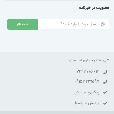
عضویت در خبرنامه
ثبت نام
۷ روز هفته پاسخگوی شما هستیم.
09193086612
09153231597
پیگیری سفارش
پرسش و پاسخ