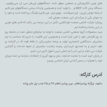
های نوین الکترونیکی و صنعتی موفق شده دستگاههای لیزر،فرز سی ان سی،وکیوم ،
دستگاه برش کات MDF و …را تولید کرده و همچنین واردات برخی دستگاههای لیزر فایبر
از جمله جوش لیزری ، لیزر تمیزکننده ، یووی لیزر ، لیزر فایبرمارکینگ پرداخته است و خود را
به عنوان یکی از سرآمدان این صنعت معرفی کند.
رویکرد شرکت الماس صنعت خودکفایی کامل در این عرصه می باشد که قدم های خوبی
در این راستا برداشته ایم.
سبد محصولات گروه صنعتی الماس صنعت با توجه به نیازهای تحلیل شده در جامعه روز
به روز افزایش خود را طی کرده است و همچنین این قابلیت را داریم که متناسب با نیاز
مشتریان دستگاهی انحصاری تولید و عرضه نماییم.یکی از نقاط قوت که در کارنامه ی
خود داریم و به تصدیق خریداران رسیده رضایت مشتریان از نحوه خدمات و گارانتی
شرکت می باشد و این امر را جز اصلی ترین اصول کاری می دانیم.
در پایان امید است با عنایت خداوند منان و بهره گیری از انتقادات سازنده ی شما عزیزان
خود را همواره در مسیر آبادنی ایران اسلامی ببینیم.
آدرس کارگاه:
مشهد، بزرگراه پیامبراعظم ، بین پیامبر اعظم 63 و 65 جنب پل عابر پیاده