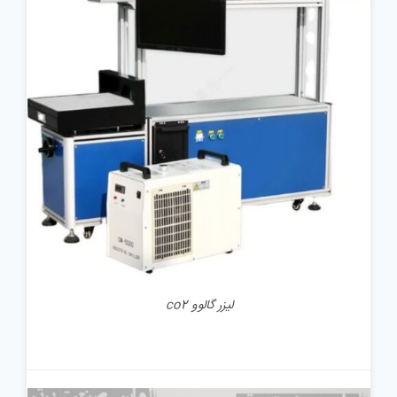
جزئیات
لیزر گالوو co2