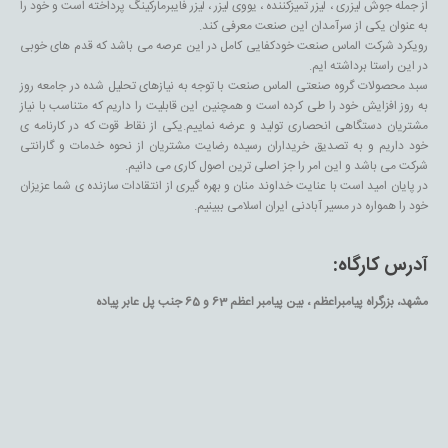
از جمله جوش لیزری ، لیزر تمیزکننده ، یووی لیزر ، لیزر فایبرمارکینگ پرداخته است و خود را
به عنوان یکی از سرآمدان این صنعت معرفی کند.
رویکرد شرکت الماس صنعت خودکفایی کامل در این عرصه می باشد که قدم های خوبی
در این راستا برداشته ایم.
سبد محصولات گروه صنعتی الماس صنعت با توجه به نیازهای تحلیل شده در جامعه روز
به روز افزایش خود را طی کرده است و همچنین این قابلیت را داریم که متناسب با نیاز
مشتریان دستگاهی انحصاری تولید و عرضه نماییم.یکی از نقاط قوت که در کارنامه ی
خود داریم و به تصدیق خریداران رسیده رضایت مشتریان از نحوه خدمات و گارانتی
شرکت می باشد و این امر را جز اصلی ترین اصول کاری می دانیم.
در پایان امید است با عنایت خداوند منان و بهره گیری از انتقادات سازنده ی شما عزیزان
خود را همواره در مسیر آبادنی ایران اسلامی ببینیم.
آدرس کارگاه:
مشهد، بزرگراه پیامبراعظم ، بین پیامبر اعظم 63 و 65 جنب پل عابر پیاده