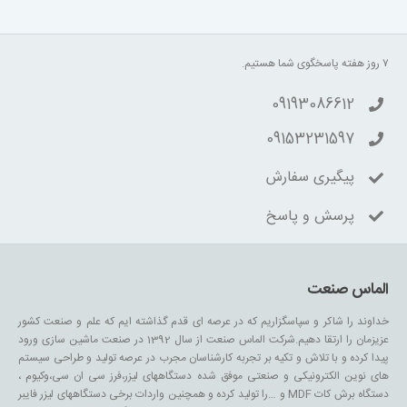
۷ روز هفته پاسخگوی شما هستیم.
09193086612
09153231597
پیگیری سفارش
پرسش و پاسخ
الماس صنعت
خداوند را شاکر و سپاسگزاریم که در عرصه ای قدم گذاشته ایم که علم و صنعت کشور
عزیزمان را ارتقا دهیم.شرکت الماس صنعت از سال 1392 در صنعت ماشین سازی ورود
پیدا کرده و با تلاش و تکیه بر تجربه کارشناسان مجرب در عرصه تولید و طراحی سیستم
های نوین الکترونیکی و صنعتی موفق شده دستگاههای لیزر،فرز سی ان سی،وکیوم ،
دستگاه برش کات MDF و …را تولید کرده و همچنین واردات برخی دستگاههای لیزر فایبر