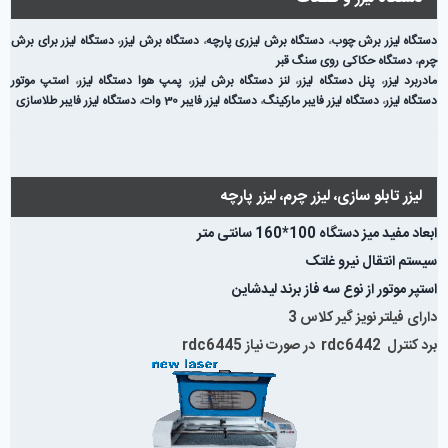
دستگاه لیزر برش چوب
،
دستگاه برش لیزری پارچه
،
دستگاه برش لیزر
،
دستگاه لیزر برای برش
چرم
،
دستگاه حکاکی روی سنگ قبر
مادربرد لیزر
،
پنل دستگاه لیزر
،
لنز دستگاه برش لیزر
،
پمپ هوا دستگاه لیزر
،
استپ موتور
دستگاه لیزر
،
دستگاه لیزر فایبر مارکینگ
،
دستگاه لیزر فایبر 30 وات
،
دستگاه لیزر فایبر طلاسازی
لیزر تابلو سازی، لیزر چرم، لیزر پارچه
ابعاد مفید میز دستگاه 100*160 سانتی متر
سیستم انتقال نیرو غلتک
استپر موتور از نوع سه فاز برند لیدشاین
دارای فیلتر نویز گیر کلاس 3
برد کنترل rdc6442 در صورت نیاز rdc6445