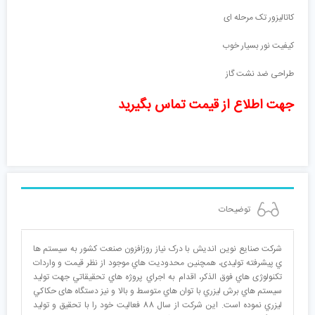
کاتالیزور تک مرحله ای
کیفیت نور بسیار خوب
طراحی ضد نشت گاز
جهت اطلاع از قیمت تماس بگیرید
توضیحات
شرکت صنایع نوین اندیش با درک نیاز روزافزون صنعت کشور به سیستم ها
ي پیشرفته تولیدی، همچنین محدودیت هاي موجود از نظر قیمت و واردات
تکنولوژی هاي فوق الذکر، اقدام به اجراي پروژه هاي تحقيقاتي جهت توليد
سيستم هاي برش ليزري با توان هاي متوسط و بالا و نیز دستگاه های حکاکي
ليزري نموده است. این شرکت از سال 88 فعالیت خود را با تحقیق و تولید