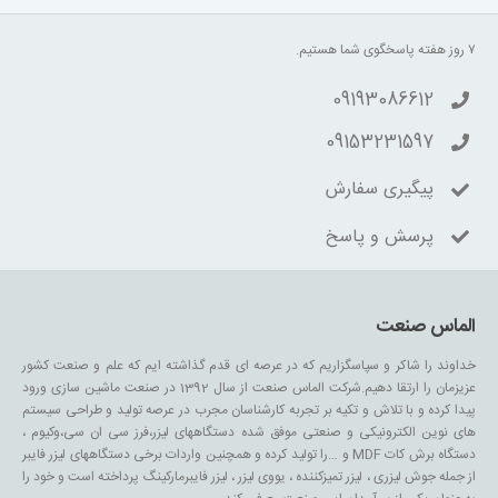
پیگیری سفارش
پرسش و پاسخ
الماس صنعت
خداوند را شاکر و سپاسگزاریم که در عرصه ای قدم گذاشته ایم که علم و صنعت کشور
عزیزمان را ارتقا دهیم.شرکت الماس صنعت از سال 1392 در صنعت ماشین سازی ورود
پیدا کرده و با تلاش و تکیه بر تجربه کارشناسان مجرب در عرصه تولید و طراحی سیستم
های نوین الکترونیکی و صنعتی موفق شده دستگاههای لیزر،فرز سی ان سی،وکیوم ،
دستگاه برش کات MDF و …را تولید کرده و همچنین واردات برخی دستگاههای لیزر فایبر
از جمله جوش لیزری ، لیزر تمیزکننده ، یووی لیزر ، لیزر فایبرمارکینگ پرداخته است و خود را
به عنوان یکی از سرآمدان این صنعت معرفی کند.
رویکرد شرکت الماس صنعت خودکفایی کامل در این عرصه می باشد که قدم های خوبی
در این راستا برداشته ایم.
سبد محصولات گروه صنعتی الماس صنعت با توجه به نیازهای تحلیل شده در جامعه روز
به روز افزایش خود را طی کرده است و همچنین این قابلیت را داریم که متناسب با نیاز
مشتریان دستگاهی انحصاری تولید و عرضه نماییم.یکی از نقاط قوت که در کارنامه ی
خود داریم و به تصدیق خریداران رسیده رضایت مشتریان از نحوه خدمات و گارانتی