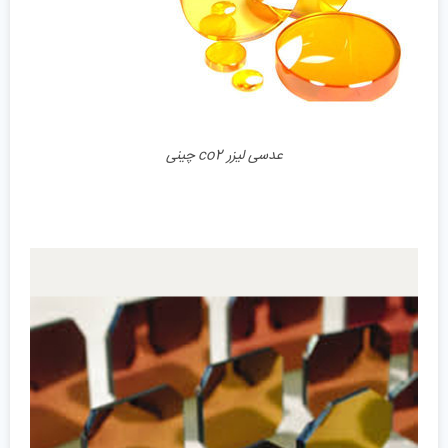
جزئیات
عدسی لیزر co2 چینی
جزئیات