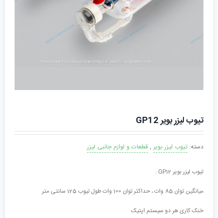
تیوب لیزر بویر GP12
دسته:
تیوب لیزر بویر
,
قطعات و لوازم جانبی لیزر
تیوب لیزر بویر GP12 :
میانگین توان 85 وات ، حداکثر توان 100 وات طول تیوب 125 سانتی متر
خنک کاری هر دو سیستم اپتیک