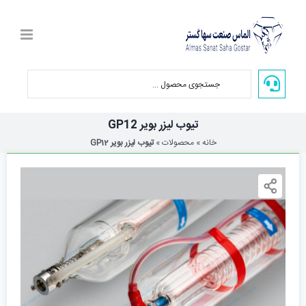
Ski
t
conten
تیوب لیزر بویر GP12
خانه
»
محصولات
»
تیوب لیزر بویر GP12