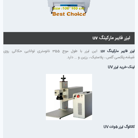
لیزر فایبر مارکینگ uv
لیزر فایبر مارکینگ uv
:
این لیزر با طول موج 355 نانومتری توانایی حکاکی روی
شیشه،پلکسی گلس ، پلاستیک ، رزین و … دارد.
لینک خرید لیزر UV
کاتالوگ لیزر 5وات UV