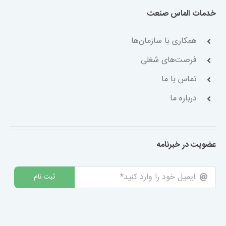
تماس با ما
درباره ما
عضویت در خبرنامه
ثبت نام
۷ روز هفته پاسخگوی شما هستیم.
09193086612
09153231597