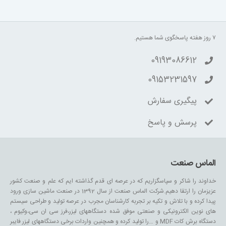
۷ روز هفته پاسخگوی شما هستیم.
09193086612
09153231597
پیگیری سفارش
پرسش و پاسخ
الماس صنعت
خداوند را شاکر و سپاسگزاریم که در عرصه ای قدم گذاشته ایم که علم و صنعت کشور
عزیزمان را ارتقا دهیم.شرکت الماس صنعت از سال 1392 در صنعت ماشین سازی ورود
پیدا کرده و با تلاش و تکیه بر تجربه کارشناسان مجرب در عرصه تولید و طراحی سیستم
های نوین الکترونیکی و صنعتی موفق شده دستگاههای لیزر،فرز سی ان سی،وکیوم ،
دستگاه برش کات MDF و …را تولید کرده و همچنین واردات برخی دستگاههای لیزر فایبر