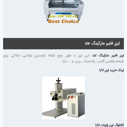
لیزر فایبر مارکینگ uv
لیزر فایبر مارکینگ uv
:
این لیزر با طول موج 355 نانومتری توانایی حکاکی روی
شیشه،پلکسی گلس ، پلاستیک ، رزین و … دارد.
لینک خرید لیزر UV
کاتالوگ لیزر 5وات UV