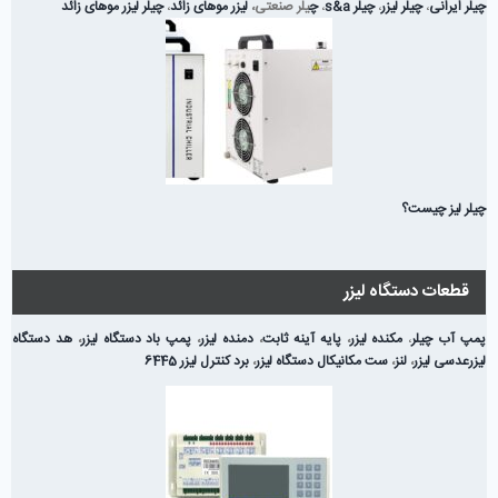
چیلر ایرانی
،
چیلر لیزر
،
چیلر s&a
،
چ
یلر صنعتی،
لیزر موهای زائد
،
چیلر لیزر موهای زائد
چیلر لیز چیست؟
قطعات دستگاه لیزر
پمپ آب چیلر
،
مکنده لیزر
،
پایه آینه ثابت
،
دمنده لیزر
،
پمپ باد دستگاه لیزر
،
هد دستگاه
لیزر
عدسی لیزر
،
لنز
،
ست مکانیکال دستگاه لیزر
،
برد کنترل لیزر 6445