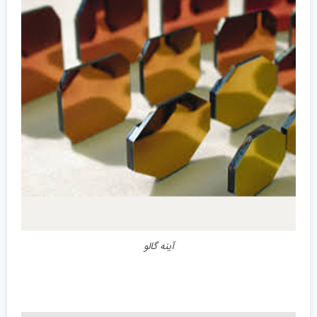
جزئیات
آینه گالو