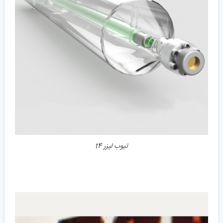
جزئیات
تیوب لیزر t4