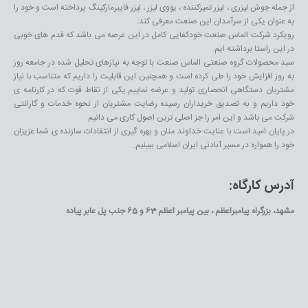
از جمله جوش لیزری ، لیزر تمیزکننده ، یووی لیزر ، لیزر فایبرمارکینگ پرداخته است و خود را
به عنوان یکی از سرآمدان این صنعت معرفی کند.
رویکرد شرکت الماس صنعت خودکفایی کامل در این عرصه می باشد که قدم های خوبی
در این راستا برداشته ایم.
سبد محصولات گروه صنعتی الماس صنعت با توجه به نیازهای تحلیل شده در جامعه روز
به روز افزایش خود را طی کرده است و همچنین این قابلیت را داریم که متناسب با نیاز
مشتریان دستگاهی انحصاری تولید و عرضه نماییم.یکی از نقاط قوت که در کارنامه ی
خود داریم و به تصدیق خریداران رسیده رضایت مشتریان از نحوه خدمات و گارانتی
شرکت می باشد و این امر را جز اصلی ترین اصول کاری می دانیم.
در پایان امید است با عنایت خداوند منان و بهره گیری از انتقادات سازنده ی شما عزیزان
خود را همواره در مسیر آبادنی ایران اسلامی ببینیم.
آدرس کارگاه:
مشهد، بزرگراه پیامبراعظم ، بین پیامبر اعظم 63 و 65 جنب پل عابر پیاده