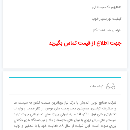
کاتالیزور تک مرحله ای
کیفیت نور بسیار خوب
طراحی ضد نشت گاز
جهت اطلاع از قیمت تماس بگیرید
توضیحات
شرکت صنایع نوین اندیش با درک نیاز روزافزون صنعت کشور به سیستم ها
ي پیشرفته تولیدی، همچنین محدودیت هاي موجود از نظر قیمت و واردات
تکنولوژی هاي فوق الذکر، اقدام به اجراي پروژه هاي تحقيقاتي جهت توليد
سيستم هاي برش ليزري با توان هاي متوسط و بالا و نیز دستگاه های حکاکي
ليزري نموده است. این شرکت از سال 88 فعالیت خود را با تحقیق و تولید