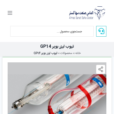
Ski
t
conten
تیوب لیزر بویر GP14
خانه
»
محصولات
»
تیوب لیزر بویر GP14