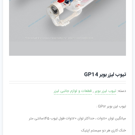
تیوب لیزر بویر GP14
دسته:
تیوب لیزر بویر
,
قطعات و لوازم جانبی لیزر
تیوب لیزر بویر GP12 :
میانگین توان 110وات ، حداکثر توان 120وات طول تیوب 145سانتی متر
خنک کاری هر دو سیستم اپتیک