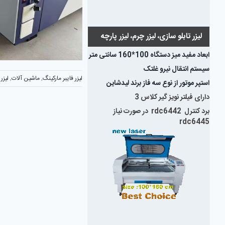
لیزر تابلو سازی، لیزر چرم، لیزر پارچه
ابعاد مفید میز دستگاه 100*160 سانتی متر
سیستم انتقال نیرو غلتک
لیزر فایبر مارکینگ
,
ماشین آلات
,
لیزر
استپر موتور از نوع سه فاز برند لیدشاین
دارای فیلتر نویز گیر کلاس 3
برد کنترل rdc6442 در صورت نیاز
rdc6445