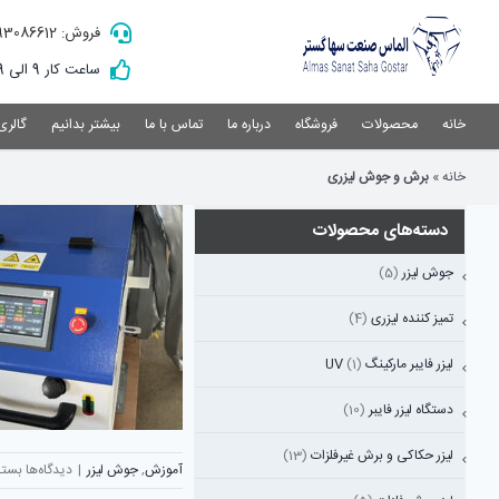
Ski
فروش: 09193086612
t
conten
ساعت کار 9 الی 19
خانه
محصولات
فروشگاه
درباره ما
تماس با ما
بیشتر بدانیم
گالری
خانه
»
برش و جوش لیزری
دسته‌های محصولات
جوش لیزر
(5)
تمیز کننده لیزری
(4)
لیزر فایبر مارکینگ UV
(1)
دستگاه لیزر فایبر
(10)
لیزر حکاکی و برش غیرفلزات
(13)
برای
آموزش
,
جوش لیزر
|
دیدگاه‌ها
بسته
نقش