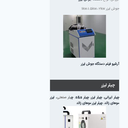
جوش لیزر 1kw،1.5kw، 2kw
آرشیو فیلم دستگاه جوش لیزر
چیلر لیزر
چیلر ایرانی
،
چیلر لیزر
،
چیلر s&a
،
چ
یلر صنعتی،
لیزر
موهای زائد
،
چیلر لیزر موهای زائد