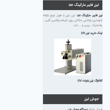
لیزر فایبر مارکینگ uv
لیزر فایبر مارکینگ uv
:
این لیزر با طول موج 355
نانومتری توانایی حکاکی روی شیشه،پلکسی گلس ،
پلاستیک ، رزین و … دارد.
لینک خرید لیزر UV
کاتالوگ لیزر 5وات UV
جوش لیزر
فروش انواع
دستگاه جوش لیزر