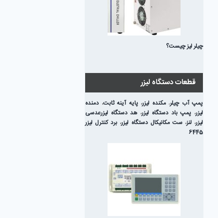
چیلر لیز چیست؟
قطعات دستگاه لیزر
پمپ آب چیلر
،
مکنده لیزر
،
پایه آینه ثابت
،
دمنده
لیزر
،
پمپ باد دستگاه لیزر
،
هد دستگاه لیزر
عدسی
لیزر
،
لنز
،
ست مکانیکال دستگاه لیزر
،
برد کنترل لیزر
6445