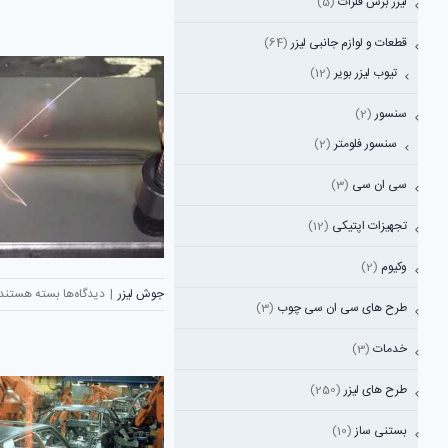
لیزر برش فلزات
(5)
فیدر
در
قطعات و لوازم جانبی لیزر
(64)
دستگ
تیوب لیزر بویر
(12)
لیزر
سنسور
(2)
سنسور فلومتر
(2)
سی ان سی
(3)
تجهیزات اپتیکی
(12)
وکیوم
(2)
برای
جوش لیزر
|
دیدگاه‌ها
بسته هستند
طرح های سی ان سی چوب
(3)
دستگاه
جوش
خدمات
(3)
فایبر
الماس
طرح های لیزر
(250)
صنعت
بستنی ساز
(10)