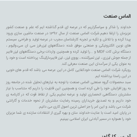
الماس صنعت
خداوند را شاکر و سپاسگزاریم که در عرصه ای قدم گذاشته ایم که علم و صنعت کشور
عزیزمان را ارتقا دهیم.شرکت الماس صنعت از سال 1392 در صنعت ماشین سازی ورود
پیدا کرده و با تلاش و تکیه بر تجربه کارشناسان مجرب در عرصه تولید و طراحی سیستم
های نوین الکترونیکی و صنعتی موفق شده دستگاههای لیزر،فرز سی ان سی،وکیوم ،
دستگاه برش کات MDF و …را تولید کرده و همچنین واردات برخی دستگاههای لیزر فایبر
از جمله جوش لیزری ، لیزر تمیزکننده ، یووی لیزر ، لیزر فایبرمارکینگ پرداخته است و خود را
به عنوان یکی از سرآمدان این صنعت معرفی کند.
رویکرد شرکت الماس صنعت خودکفایی کامل در این عرصه می باشد که قدم های خوبی
در این راستا برداشته ایم.
سبد محصولات گروه صنعتی الماس صنعت با توجه به نیازهای تحلیل شده در جامعه روز
به روز افزایش خود را طی کرده است و همچنین این قابلیت را داریم که متناسب با نیاز
مشتریان دستگاهی انحصاری تولید و عرضه نماییم.یکی از نقاط قوت که در کارنامه ی
خود داریم و به تصدیق خریداران رسیده رضایت مشتریان از نحوه خدمات و گارانتی
شرکت می باشد و این امر را جز اصلی ترین اصول کاری می دانیم.
در پایان امید است با عنایت خداوند منان و بهره گیری از انتقادات سازنده ی شما عزیزان
خود را همواره در مسیر آبادنی ایران اسلامی ببینیم.