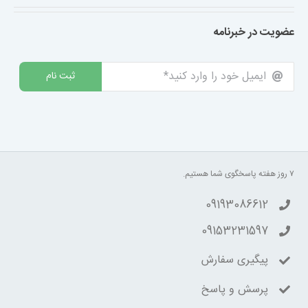
عضویت در خبرنامه
ثبت نام
۷ روز هفته پاسخگوی شما هستیم.
09193086612
09153231597
پیگیری سفارش
پرسش و پاسخ