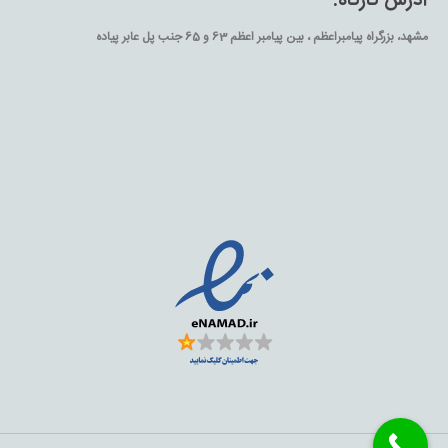
آدرس کارگاه:
مشهد، بزرگراه پیامبراعظم ، بین پیامبر اعظم 63 و 65 جنب پل عابر پیاده