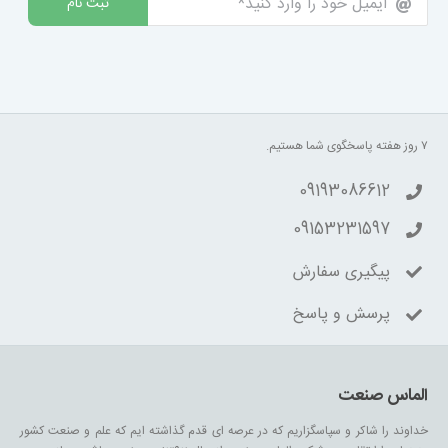
ثبت نام
۷ روز هفته پاسخگوی شما هستیم.
09193086612
09153231597
پیگیری سفارش
پرسش و پاسخ
الماس صنعت
خداوند را شاکر و سپاسگزاریم که در عرصه ای قدم گذاشته ایم که علم و صنعت کشور