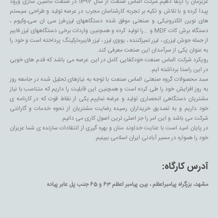
عزیزمان را ارتقا دهیم.شرکت الماس صنعت از سال 1392 در صنعت ماشین سازی ورود
پیدا کرده و با تلاش و تکیه بر تجربه کارشناسان مجرب در عرصه تولید و طراحی سیستم
های نوین الکترونیکی و صنعتی موفق شده دستگاههای لیزر،فرز سی ان سی،وکیوم ،
دستگاه برش کات MDF و …را تولید کرده و همچنین واردات برخی دستگاههای لیزر فایبر
از جمله جوش لیزری ، لیزر تمیزکننده ، یووی لیزر ، لیزر فایبرمارکینگ پرداخته است و خود را
به عنوان یکی از سرآمدان این صنعت معرفی کند.
رویکرد شرکت الماس صنعت خودکفایی کامل در این عرصه می باشد که قدم های خوبی
در این راستا برداشته ایم.
سبد محصولات گروه صنعتی الماس صنعت با توجه به نیازهای تحلیل شده در جامعه روز
به روز افزایش خود را طی کرده است و همچنین این قابلیت را داریم که متناسب با نیاز
مشتریان دستگاهی انحصاری تولید و عرضه نماییم.یکی از نقاط قوت که در کارنامه ی
خود داریم و به تصدیق خریداران رسیده رضایت مشتریان از نحوه خدمات و گارانتی
شرکت می باشد و این امر را جز اصلی ترین اصول کاری می دانیم.
در پایان امید است با عنایت خداوند منان و بهره گیری از انتقادات سازنده ی شما عزیزان
خود را همواره در مسیر آبادنی ایران اسلامی ببینیم.
آدرس کارگاه:
مشهد، بزرگراه پیامبراعظم ، بین پیامبر اعظم 63 و 65 جنب پل عابر پیاده