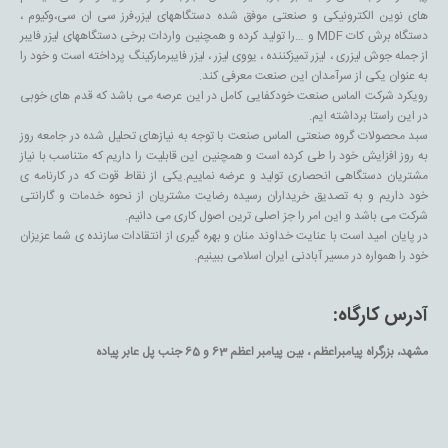
های نوین الکترونیکی و صنعتی موفق شده دستگاههای لیزر،فرز سی ان سی،وکیوم ،
دستگاه برش کات MDF و …را تولید کرده و همچنین واردات برخی دستگاههای لیزر فایبر
از جمله جوش لیزری ، لیزر تمیزکننده ، یووی لیزر ، لیزر فایبرمارکینگ پرداخته است و خود را
به عنوان یکی از سرآمدان این صنعت معرفی کند.
رویکرد شرکت الماس صنعت خودکفایی کامل در این عرصه می باشد که قدم های خوبی
در این راستا برداشته ایم.
سبد محصولات گروه صنعتی الماس صنعت با توجه به نیازهای تحلیل شده در جامعه روز
به روز افزایش خود را طی کرده است و همچنین این قابلیت را داریم که متناسب با نیاز
مشتریان دستگاهی انحصاری تولید و عرضه نماییم.یکی از نقاط قوت که در کارنامه ی
خود داریم و به تصدیق خریداران رسیده رضایت مشتریان از نحوه خدمات و گارانتی
شرکت می باشد و این امر را جز اصلی ترین اصول کاری می دانیم.
در پایان امید است با عنایت خداوند منان و بهره گیری از انتقادات سازنده ی شما عزیزان
خود را همواره در مسیر آبادنی ایران اسلامی ببینیم.
آدرس کارگاه:
مشهد، بزرگراه پیامبراعظم ، بین پیامبر اعظم 63 و 65 جنب پل عابر پیاده