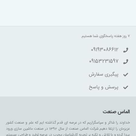
۷ روز هفته پاسخگوی شما هستیم.
09193086612
09153231597
پیگیری سفارش
پرسش و پاسخ
الماس صنعت
خداوند را شاکر و سپاسگزاریم که در عرصه ای قدم گذاشته ایم که علم و صنعت کشور
عزیزمان را ارتقا دهیم.شرکت الماس صنعت از سال 1392 در صنعت ماشین سازی ورود
پیدا کرده و با تلاش و تکیه بر تجربه کارشناسان مجرب در عرصه تولید و طراحی سیستم