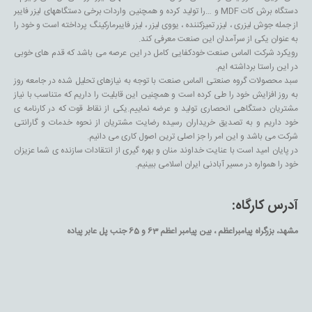
دستگاه برش کات MDF و …را تولید کرده و همچنین واردات برخی دستگاههای لیزر فایبر
از جمله جوش لیزری ، لیزر تمیزکننده ، یووی لیزر ، لیزر فایبرمارکینگ پرداخته است و خود را
به عنوان یکی از سرآمدان این صنعت معرفی کند.
رویکرد شرکت الماس صنعت خودکفایی کامل در این عرصه می باشد که قدم های خوبی
در این راستا برداشته ایم.
سبد محصولات گروه صنعتی الماس صنعت با توجه به نیازهای تحلیل شده در جامعه روز
به روز افزایش خود را طی کرده است و همچنین این قابلیت را داریم که متناسب با نیاز
مشتریان دستگاهی انحصاری تولید و عرضه نماییم.یکی از نقاط قوت که در کارنامه ی
خود داریم و به تصدیق خریداران رسیده رضایت مشتریان از نحوه خدمات و گارانتی
شرکت می باشد و این امر را جز اصلی ترین اصول کاری می دانیم.
در پایان امید است با عنایت خداوند منان و بهره گیری از انتقادات سازنده ی شما عزیزان
خود را همواره در مسیر آبادنی ایران اسلامی ببینیم.
آدرس کارگاه:
مشهد، بزرگراه پیامبراعظم ، بین پیامبر اعظم 63 و 65 جنب پل عابر پیاده