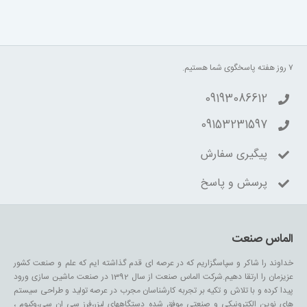
۷ روز هفته پاسخگوی شما هستیم.
09193086612
09153231597
پیگیری سفارش
پرسش و پاسخ
الماس صنعت
خداوند را شاکر و سپاسگزاریم که در عرصه ای قدم گذاشته ایم که علم و صنعت کشور
عزیزمان را ارتقا دهیم.شرکت الماس صنعت از سال 1392 در صنعت ماشین سازی ورود
پیدا کرده و با تلاش و تکیه بر تجربه کارشناسان مجرب در عرصه تولید و طراحی سیستم
های نوین الکترونیکی و صنعتی موفق شده دستگاههای لیزر،فرز سی ان سی،وکیوم ،