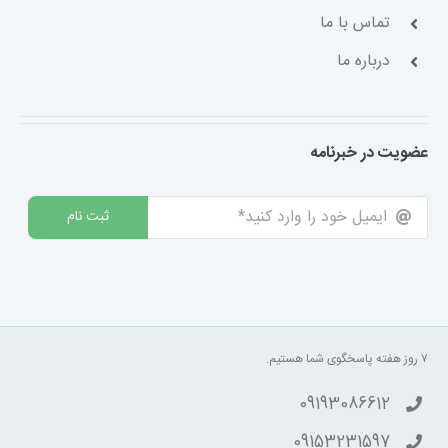
تماس با ما
درباره ما
عضویت در خبرنامه
ثبت نام
۷ روز هفته پاسخگوی شما هستیم.
09193086612
09153231597