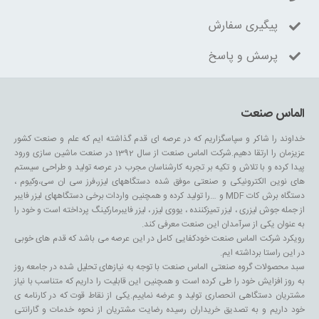
پیگیری سفارش
پرسش و پاسخ
الماس صنعت
خداوند را شاکر و سپاسگزاریم که در عرصه ای قدم گذاشته ایم که علم و صنعت کشور
عزیزمان را ارتقا دهیم.شرکت الماس صنعت از سال 1392 در صنعت ماشین سازی ورود
پیدا کرده و با تلاش و تکیه بر تجربه کارشناسان مجرب در عرصه تولید و طراحی سیستم
های نوین الکترونیکی و صنعتی موفق شده دستگاههای لیزر،فرز سی ان سی،وکیوم ،
دستگاه برش کات MDF و …را تولید کرده و همچنین واردات برخی دستگاههای لیزر فایبر
از جمله جوش لیزری ، لیزر تمیزکننده ، یووی لیزر ، لیزر فایبرمارکینگ پرداخته است و خود را
به عنوان یکی از سرآمدان این صنعت معرفی کند.
رویکرد شرکت الماس صنعت خودکفایی کامل در این عرصه می باشد که قدم های خوبی
در این راستا برداشته ایم.
سبد محصولات گروه صنعتی الماس صنعت با توجه به نیازهای تحلیل شده در جامعه روز
به روز افزایش خود را طی کرده است و همچنین این قابلیت را داریم که متناسب با نیاز
مشتریان دستگاهی انحصاری تولید و عرضه نماییم.یکی از نقاط قوت که در کارنامه ی
خود داریم و به تصدیق خریداران رسیده رضایت مشتریان از نحوه خدمات و گارانتی