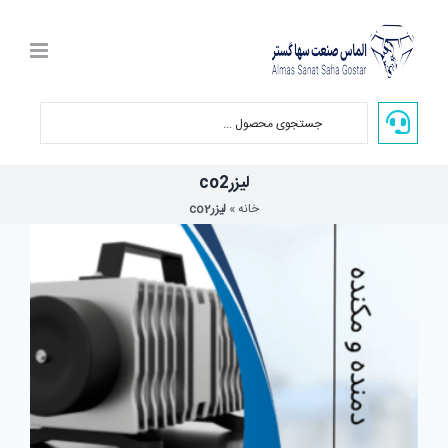
Ski
t
conten
لیزرco2
خانه
»
لیزرco2