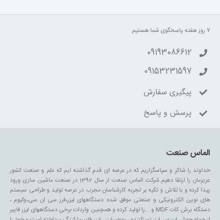
۷ روز هفته پاسخگوی شما هستیم.
09193086612
09153231597
پیگیری سفارش
پرسش و پاسخ
الماس صنعت
خداوند را شاکر و سپاسگزاریم که در عرصه ای قدم گذاشته ایم که علم و صنعت کشور
عزیزمان را ارتقا دهیم.شرکت الماس صنعت از سال 1392 در صنعت ماشین سازی ورود
پیدا کرده و با تلاش و تکیه بر تجربه کارشناسان مجرب در عرصه تولید و طراحی سیستم
های نوین الکترونیکی و صنعتی موفق شده دستگاههای لیزر،فرز سی ان سی،وکیوم ،
دستگاه برش کات MDF و …را تولید کرده و همچنین واردات برخی دستگاههای لیزر فایبر
از جمله جوش لیزری ، لیزر تمیزکننده ، یووی لیزر ، لیزر فایبرمارکینگ پرداخته است و خود را