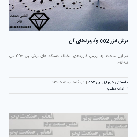
برش لیزر co2 وکاربردهای آن
در اين مبحث، به بررسي کاربردهای مختلف دستگاه های برش لیزر CO2 مي
پردازيم.
برای
دانستنی های لیزر
,
لیزر co2
|
دیدگاه‌ها
بسته هستند
برش
ادامه مطلب
لیزر
co2
وکاربردهای
آن