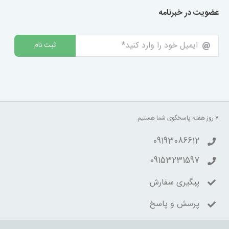
عضویت در خبرنامه
ثبت نام
۷ روز هفته پاسخگوی شما هستیم.
09193086612
09153231597
پیگیری سفارش
پرسش و پاسخ