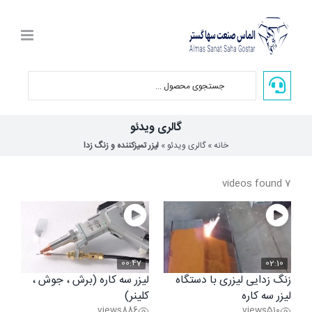
Ski
t
conten
گالری ویدئو
خانه
»
گالری ویدئو
»
لیزر تمیزکننده و زنگ زدا
7 videos found
00:47
02:10
زنگ زدایی لیزری با دستگاه
لیزر سه کاره (برش ، جوش ،
لیزر سه کاره
کلینر)
views
886
views
510