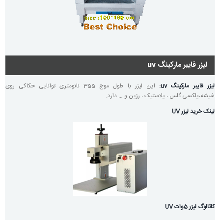
لیزر فایبر مارکینگ uv
لیزر فایبر مارکینگ uv
:
این لیزر با طول موج 355 نانومتری توانایی حکاکی روی
شیشه،پلکسی گلس ، پلاستیک ، رزین و … دارد.
لینک خرید لیزر UV
کاتالوگ لیزر 5وات UV