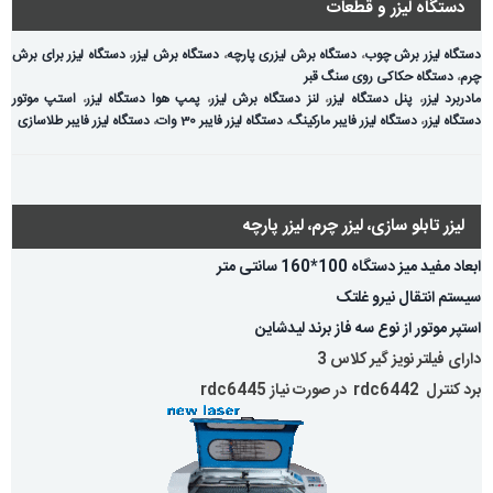
دستگاه لیزر و قطعات
دستگاه لیزر برش چوب
،
دستگاه برش لیزری پارچه
،
دستگاه برش لیزر
،
دستگاه لیزر برای برش
چرم
،
دستگاه حکاکی روی سنگ قبر
مادربرد لیزر
،
پنل دستگاه لیزر
،
لنز دستگاه برش لیزر
،
پمپ هوا دستگاه لیزر
،
استپ موتور
دستگاه لیزر
،
دستگاه لیزر فایبر مارکینگ
،
دستگاه لیزر فایبر 30 وات
،
دستگاه لیزر فایبر طلاسازی
لیزر تابلو سازی، لیزر چرم، لیزر پارچه
ابعاد مفید میز دستگاه 100*160 سانتی متر
سیستم انتقال نیرو غلتک
استپر موتور از نوع سه فاز برند لیدشاین
دارای فیلتر نویز گیر کلاس 3
برد کنترل rdc6442 در صورت نیاز rdc6445