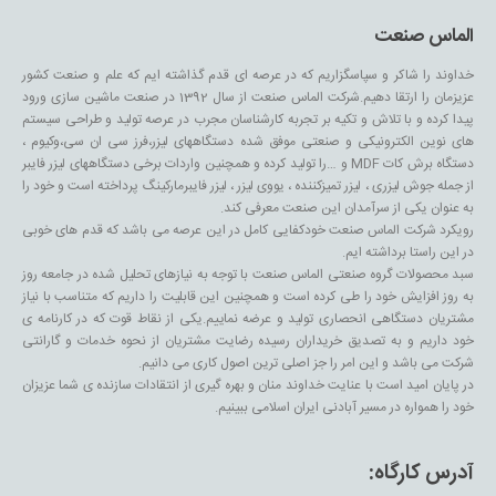
الماس صنعت
خداوند را شاکر و سپاسگزاریم که در عرصه ای قدم گذاشته ایم که علم و صنعت کشور
عزیزمان را ارتقا دهیم.شرکت الماس صنعت از سال 1392 در صنعت ماشین سازی ورود
پیدا کرده و با تلاش و تکیه بر تجربه کارشناسان مجرب در عرصه تولید و طراحی سیستم
های نوین الکترونیکی و صنعتی موفق شده دستگاههای لیزر،فرز سی ان سی،وکیوم ،
دستگاه برش کات MDF و …را تولید کرده و همچنین واردات برخی دستگاههای لیزر فایبر
از جمله جوش لیزری ، لیزر تمیزکننده ، یووی لیزر ، لیزر فایبرمارکینگ پرداخته است و خود را
به عنوان یکی از سرآمدان این صنعت معرفی کند.
رویکرد شرکت الماس صنعت خودکفایی کامل در این عرصه می باشد که قدم های خوبی
در این راستا برداشته ایم.
سبد محصولات گروه صنعتی الماس صنعت با توجه به نیازهای تحلیل شده در جامعه روز
به روز افزایش خود را طی کرده است و همچنین این قابلیت را داریم که متناسب با نیاز
مشتریان دستگاهی انحصاری تولید و عرضه نماییم.یکی از نقاط قوت که در کارنامه ی
خود داریم و به تصدیق خریداران رسیده رضایت مشتریان از نحوه خدمات و گارانتی
شرکت می باشد و این امر را جز اصلی ترین اصول کاری می دانیم.
در پایان امید است با عنایت خداوند منان و بهره گیری از انتقادات سازنده ی شما عزیزان
خود را همواره در مسیر آبادنی ایران اسلامی ببینیم.
آدرس کارگاه: