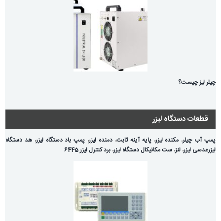
چیلر لیز چیست؟
قطعات دستگاه لیزر
پمپ آب چیلر
،
مکنده لیزر
،
پایه آینه ثابت
،
دمنده لیزر
،
پمپ باد دستگاه لیزر
،
هد دستگاه
لیزر
عدسی لیزر
،
لنز
،
ست مکانیکال دستگاه لیزر
،
برد کنترل لیزر 6445