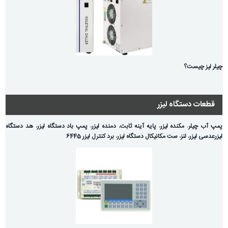
چیلر لیز چیست؟
قطعات دستگاه لیزر
پمپ آب چیلر
،
مکنده لیزر
،
پایه آینه ثابت
،
دمنده لیزر
،
پمپ باد دستگاه لیزر
،
هد دستگاه
لیزر
عدسی لیزر
،
لنز
،
ست مکانیکال دستگاه لیزر
،
برد کنترل لیزر 6445