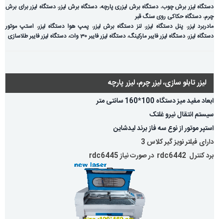
دستگاه لیزر برش چوب
،
دستگاه برش لیزری پارچه
،
دستگاه برش لیزر
،
دستگاه لیزر برای برش
چرم
،
دستگاه حکاکی روی سنگ قبر
مادربرد لیزر
،
پنل دستگاه لیزر
،
لنز دستگاه برش لیزر
،
پمپ هوا دستگاه لیزر
،
استپ موتور
دستگاه لیزر
،
دستگاه لیزر فایبر مارکینگ
،
دستگاه لیزر فایبر 30 وات
،
دستگاه لیزر فایبر طلاسازی
لیزر تابلو سازی، لیزر چرم، لیزر پارچه
ابعاد مفید میز دستگاه 100*160 سانتی متر
سیستم انتقال نیرو غلتک
استپر موتور از نوع سه فاز برند لیدشاین
دارای فیلتر نویز گیر کلاس 3
برد کنترل rdc6442 در صورت نیاز rdc6445