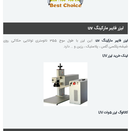
لیزر فایبر مارکینگ uv
لیزر فایبر مارکینگ uv
:
این لیزر با طول موج 355 نانومتری توانایی حکاکی روی
شیشه،پلکسی گلس ، پلاستیک ، رزین و … دارد.
لینک خرید لیزر UV
کاتالوگ لیزر 5وات UV