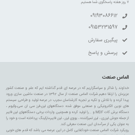
۷ روز هفته پاسخگوی شما هستیم.
09193086612
09153231597
پیگیری سفارش
پرسش و پاسخ
الماس صنعت
خداوند را شاکر و سپاسگزاریم که در عرصه ای قدم گذاشته ایم که علم و صنعت کشور
عزیزمان را ارتقا دهیم.شرکت الماس صنعت از سال 1392 در صنعت ماشین سازی ورود
پیدا کرده و با تلاش و تکیه بر تجربه کارشناسان مجرب در عرصه تولید و طراحی سیستم
های نوین الکترونیکی و صنعتی موفق شده دستگاههای لیزر،فرز سی ان سی،وکیوم ،
دستگاه برش کات MDF و …را تولید کرده و همچنین واردات برخی دستگاههای لیزر فایبر
از جمله جوش لیزری ، لیزر تمیزکننده ، یووی لیزر ، لیزر فایبرمارکینگ پرداخته است و خود را
به عنوان یکی از سرآمدان این صنعت معرفی کند.
رویکرد شرکت الماس صنعت خودکفایی کامل در این عرصه می باشد که قدم های خوبی