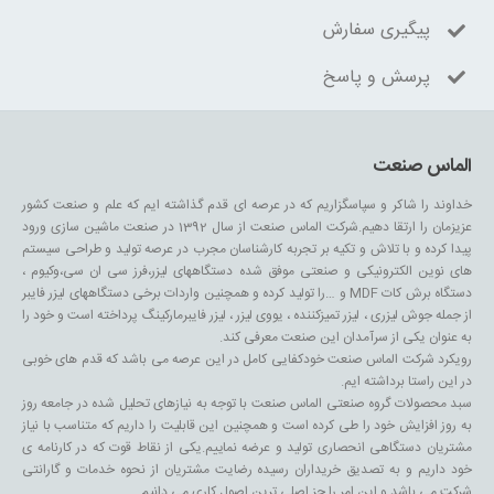
پیگیری سفارش
پرسش و پاسخ
الماس صنعت
خداوند را شاکر و سپاسگزاریم که در عرصه ای قدم گذاشته ایم که علم و صنعت کشور
عزیزمان را ارتقا دهیم.شرکت الماس صنعت از سال 1392 در صنعت ماشین سازی ورود
پیدا کرده و با تلاش و تکیه بر تجربه کارشناسان مجرب در عرصه تولید و طراحی سیستم
های نوین الکترونیکی و صنعتی موفق شده دستگاههای لیزر،فرز سی ان سی،وکیوم ،
دستگاه برش کات MDF و …را تولید کرده و همچنین واردات برخی دستگاههای لیزر فایبر
از جمله جوش لیزری ، لیزر تمیزکننده ، یووی لیزر ، لیزر فایبرمارکینگ پرداخته است و خود را
به عنوان یکی از سرآمدان این صنعت معرفی کند.
رویکرد شرکت الماس صنعت خودکفایی کامل در این عرصه می باشد که قدم های خوبی
در این راستا برداشته ایم.
سبد محصولات گروه صنعتی الماس صنعت با توجه به نیازهای تحلیل شده در جامعه روز
به روز افزایش خود را طی کرده است و همچنین این قابلیت را داریم که متناسب با نیاز
مشتریان دستگاهی انحصاری تولید و عرضه نماییم.یکی از نقاط قوت که در کارنامه ی
خود داریم و به تصدیق خریداران رسیده رضایت مشتریان از نحوه خدمات و گارانتی
شرکت می باشد و این امر را جز اصلی ترین اصول کاری می دانیم.