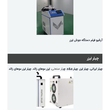
آرشیو فیلم دستگاه جوش لیزر
چیلر لیزر
چیلر ایرانی
،
چیلر لیزر
،
چیلر s&a
،
چ
یلر صنعتی،
لیزر موهای زائد
،
چیلر لیزر موهای زائد