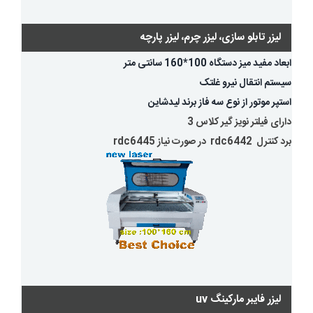
لیزر تابلو سازی، لیزر چرم، لیزر پارچه
ابعاد مفید میز دستگاه 100*160 سانتی متر
سیستم انتقال نیرو غلتک
استپر موتور از نوع سه فاز برند لیدشاین
دارای فیلتر نویز گیر کلاس 3
برد کنترل rdc6442 در صورت نیاز rdc6445
لیزر فایبر مارکینگ uv