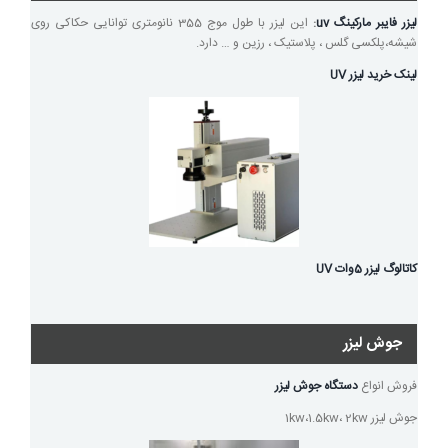
لیزر فایبر مارکینگ uv
:
این لیزر با طول موج 355 نانومتری توانایی حکاکی روی
شیشه،پلکسی گلس ، پلاستیک ، رزین و … دارد.
لینک خرید لیزر UV
کاتالوگ لیزر 5وات UV
جوش لیزر
فروش انواع
دستگاه جوش لیزر
جوش لیزر 1kw،1.5kw، 2kw