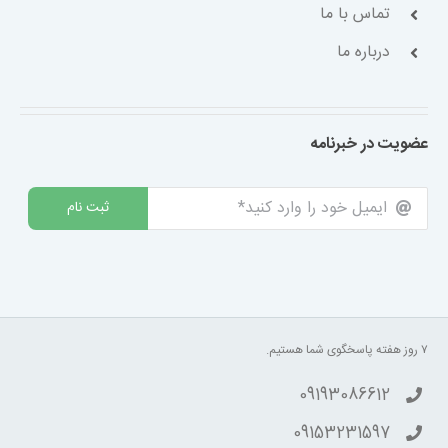
تماس با ما
درباره ما
عضویت در خبرنامه
ثبت نام
۷ روز هفته پاسخگوی شما هستیم.
09193086612
09153231597