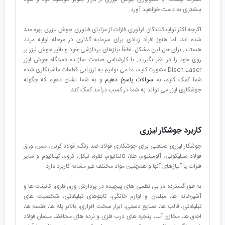
بیشتری به دست خواهید آورد.
اگرچه اکثر تولیدکنندگان فرآوری فلزات از مزایای فناوری جوش لیزری بهره مند
شده اند، اما هنوز افراد زیادی برای سرمایه گذاری در مرحله اولیه مردد
هستند. برای حل این مشکل، لطفاً نیازهای پردازشی خود و تأثیر جوش لیزر بر
روی خود را در نظر بگیرید. با کارشناس صنعت سازنده دستگاه جوش لیزر
Disen Laser مشورت کنید، ما می توانیم به ارزیابی قطعات ماشینکاری شده
شما کمک کنیم، به
سوالات پاسخ دهیم
و به شما نشان دهیم که چگونه
جوشکاری لیزر می تواند به شما در کسب درآمد کمک کند.
کاربرد جوشکار لیزری
جوشکار لیزری صنعتی برای جوشکاری فولاد ضد زنگ، فولاد کربن، مس، ورق
فولاد سیلیکونی، آلومینیوم، طلا، تانتالیوم، نقره، نیکل، کروم، تیتانیوم و سایر
فلزات یا آلیاژهای آنها و همچنین مواد مختلف غیر مشابه کاربرد دارد.
به طور گسترده در بی نظمی های پیچیده در پردازش ورق فلزی، کابینت ها و
آشپزخانه ها، مبلمان و لوازم خانگی، تابلوهای تبلیغاتی، شخصیت های
تبلیغاتی، قالب ها، صنایع دستی، ابزار سخت افزاری، بالابر پله ها، قفسه ها،
اجاق ها، مخازن آب، پنجره های درب فلزی و نرده های محافظ، مبلمان فولاد