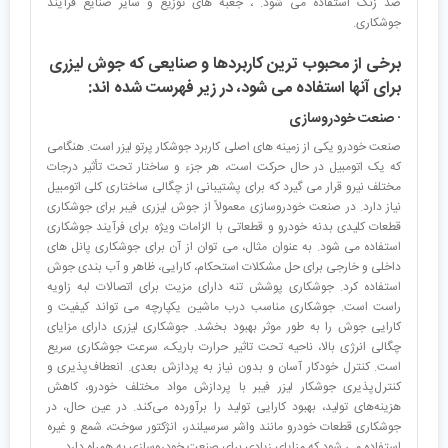
ضد زنگ استفاده می شود. ، جعبه های توزیع و سایر صنایع فرآیند
جوشکاری.
برخی از محبوب ترین کاربردها و صنایعی که جوش لیزری
برای آنها استفاده می شود، در زیر فهرست شده اند:
· صنعت خودروسازی
صنعت خودرو یکی از زمینه های اصلی کاربرد جوشکار پرتو لیزر است. هنگامی
که یک اتومبیل در حال حرکت است، هر جزء و ساختار تحت تأثیر درجات
مختلف نیرو قرار می گیرد که برای پشتیبانی از چگالی ساختاری کلی اتومبیل
نیاز دارد. در صنعت خودروسازی معمولاً از جوش لیزری فیبر برای جوشکاری
قطعات کلیدی بدنه خودرو و قطعاتی با الزامات ویژه برای فرآیند جوشکاری
استفاده می شود. به عنوان مثال، می توان از آن برای جوشکاری پانل های
داخلی و خارجی برای حل مشکلات استحکام، کارایی، ظاهر و آب بندی جوش
استفاده کرد. جوشکاری پوشش تنه دارای مزیت برای اتصالات لبه زاویه
راست است. جوشکاری مناسب درب ماشین یکپارچه می تواند کیفیت و
کارایی جوش را به طور موثر بهبود بخشد. جوشکاری لیزری دارای مزایای
چگالی انرژی بالا، ناحیه تحت تاثیر حرارت باریک، سرعت جوشکاری سریع
است. کنترل خودکار آسان و بدون نیاز به پردازش بعدی. انعطاف‌پذیری و
کنترل‌پذیری جوشکار لیزر فیبر با پردازش مواد مختلف خودرو، کاهش
هزینه‌های تولید، بهبود کارایی تولید را برآورده می‌کند. در عین حال، در
جوشکاری قطعات خودرو مانند واشر سرسیلندر، انژکتور سوخت، شمع و غیره
استفاده می شود که مزایای زیادی برای صنعت خودروسازی به همراه دارد.