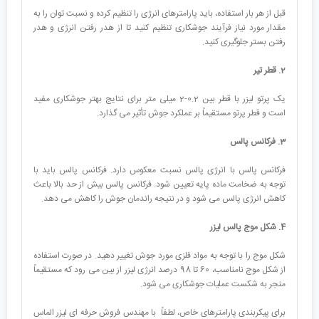
قبل از هر بار استفاده، باید پارامترهای انرژی را تنظیم کرده و نسبت توان را به
مقدار مورد نیاز فرآیند جوشکاری تنظیم کنید تا از هدر رفتن انرژی و هدر
رفتن بستر جلوگیری کنید.
2. قطر تیر
یک پرتو لیزر با قطر بین 0.2-2 میلی متر برای نتایج بهتر جوشکاری مفید
است و قطر پرتو مستقیماً بر عملکرد جوش تأثیر می گذارد.
3. فرکانس پالس
فرکانس پالس با انرژی پالس نسبت معکوس دارد. فرکانس پالس باید با
توجه به ضخامت ماده پایه تعیین شود. فرکانس پالس بیش از حد بالا باعث
کاهش انرژی پالس می شود و در نتیجه راندمان جوش را کاهش می دهد.
4. شکل موج پالس لیزر
شکل موج را با توجه به مواد فلزی مورد جوش تغییر دهید. در صورت استفاده
از شکل موج نامناسب، 60 تا 98 درصد انرژی لیزر از بین می رود که مستقیماً
منجر به شکست عملیات جوشکاری می شود.
برای پیکربندی پارامترهای خاص، لطفاً با مهندس فروش حرفه ای لیزر الماس