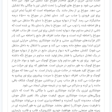
است، تبدیل انرژی از طریق ساختار سوراخ کلید تکمیل می شود. این ماده
تبخیر می شود و سوراخ های کوچکی را تحت تابش لیزر با چگالی بالا تشکیل
می دهد. سوراخ پر از بخار مانند یک سیاهچاله است که تقریباً تمام انرژی
پرتو لیزر فرودی را جذب می کند. دمای تعادل در سوراخ به 2500 درجه
سانتیگراد می رسد. گرما از دیواره بیرونی سوراخ با دمای بالا منتقل می شود
و فلز احاطه شده را ذوب می کند. سوراخ با بخار با دمای بالا پر شده است که
ناشی از تبخیر مداوم مواد دیواره تحت تابش پرتو لیزر است. فلز مذاب اطراف
سوراخ را احاطه کرده است، و مواد جامد اطراف فلز مایع را احاطه می کند (در
اکثر فرآیندهای جوشکاری سنتی و فرآیند جوشکاری رسانش حرارتی لیزری،
انرژی ابتدا روی سطح ماده رسوب می کند و سپس با انتقال به داخل منتقل
می شود). کشش سطحی لایه دیوار و جریان مایع در خارج از دیواره سوراخ
در یک تعادل دینامیکی با فشار بخار تولید شده مداوم در سوراخ نگه داشته
می شود. پرتو نور به طور مداوم وارد سوراخ کوچک می شود و مواد خارج از
سوراخ کوچک به طور مداوم در جریان است. همانطور که پرتو نور حرکت می
کند، سوراخ کلید همیشه در حالت جریان پایدار است. به این معنا که سوراخ
کوچک و فلز مذاب اطراف دیواره سوراخ با سرعت پیشروی پرتو نور پیشرو به
جلو حرکت می کنند و فلز مذاب پس از برداشتن سوراخ کوچک شکاف باقی
مانده را پر کرده و متراکم می شود و در نتیجه جوش ایجاد می شود.
جوشکاری لیزری یک فرآیند جوشکاری ذوبی با چگالی بالا است که دارای
ویژگی‌های سرعت جوشکاری سریع، کیفیت جوش بالا، تغییر شکل جوش
کوچک، محدوده کاربرد گسترده و انعطاف‌پذیری است و می‌تواند جوشکاری
با ظرفیت بسیار خودکار را تحقق بخشد. جوشکاری لیزر به طور گسترده ای در
زمینه های صنعتی مانند هوافضا، خودرو، الکترونیک، قالب و قالب، بازسازی