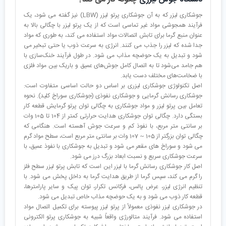
جوشکاری لیزر که به آن جوشکاری پرتو لیزر (LBW) نیز گفته می شود، یک
فرآیند همجوشی مواد غیر تماسی است که از یک پرتو لیزر با چگالی بالا به
عنوان منبع گرما برای تابش اتصالات مواد استفاده می کند، به طوری که مواد
جدا شده که لیزر را جذب می کنند. انرژی به سرعت ذوب یا حتی تبخیر می
شود و تبدیل به یک حوضچه مذاب می شود. در طول فرآیند خنک‌سازی با
هم جامد می‌شود تا به اتصال کامل جوش‌های عمیق و باریک بین مواد فلزی
با ضخامت‌های مختلف دست یابد.
اصل تکنولوژی جوشکاری لیزری بر اساس دو حالت اساسی متفاوت است:
جوشکاری رسانش گرمایی و جوشکاری نفوذی (جوشکاری سوراخ کلید). نحوه
تعامل بین پرتو لیزر و مواد جوشکاری به چگالی توان پرتو گرمایش قطعه کار
بستگی دارد. چگالی توان جوشکاری هدایت حرارتی کمتر از 104 تا 105 وات
بر سانتی متر مربع، با نفوذ کم و سرعت جوش آهسته است. هنگامی که
چگالی توان بزرگتر از 105 ~ 107 وات بر سانتی متر مربع است، سطح مواد گرم
می شود و سوراخ های مقعر می شود و تبدیل به جوشکاری با نفوذ عمیق، با
سرعت جوشکاری سریع و نسبت ابعاد بزرگ درز می شود.
اصل کار جوشکاری رسانش گرما با لیزر این است که تابش پرتو لیزر سطح فلز
را گرم می کند، سپس گرما از طریق هدایت گرما به داخل پخش می شود. با
تنظیم انرژی لیزر، عرض پالس، فرکانس تکرار، توان پیک و سایر پارامترها،
قطعه کار ذوب می شود و به یک حوضچه مذاب خاص تبدیل می شود.
در جوشکاری لیزر نفوذی معمولاً از پرتو لیزر پیوسته برای تکمیل اتصال مواد
استفاده می شود. فرآیند متالورژی واقعاً شبیه به جوشکاری پرتو الکترونی