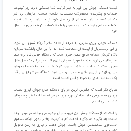
قیمت دستگاه جوش لیزر فیبر به نیاز فرآیند شما بستگی دارد، زیرا کیفیت،
خدمات و پیکربندی محصولات پشتیبانی یکسان نیست، نیازهای برق نیز
یکسان نیست. برای اطمینان از راه حل خود از ما برای آزمایش نمونه
بخواهید، یا می توانید تصویر محصول را با مشخصات ذکر شده برای ما ارسال
کنید.
دستگاه جوش لیزری مقرون به صرفه از 8000 دلار آمریکا شروع می شود،
برخی از مشتریان از قیمت آن متعجب شده اند. با این حال، بازگشت سرمایه
بالا و گردش سرمایه سریع همان چیزی است که دستگاه جوش لیزر برای شما
به ارمغان می آورد. هزینه تجهیزات جوش لیزری اغلب در عرض یک سال قابل
جبران است. در مقایسه با هزینه نیروی کار که هر ساله به متخصصان جوش
می پردازید و از بین رفتن محصول رد می شود، دستگاه جوش لیزری واقعاً
یک انتخاب مقرون به صرفه و قابل اعتماد است.
شایان ذکر است که باارزش ترین مزایای دستگاه های جوش لیزری نسبت
ورودی به خروجی بالا، افزایش بهره وری در هزینه عملیات کمتر و همچنان
کیفیت عالی است.
با استفاده از دستگاه جوش لیزر فیبر، کاربران جدید می توانند در عرض چند
ساعت یاد بگیرند که چگونه قطعات کار با کیفیت بالا را بدون اینکه مشغول
جستجوی متخصصان جوش باشند، جوش دهند و نیازی به زمان تحویل
فشرده نیست. با تکنولوژی جوش لیزری از بازار جلوتر خواهید بود و سود