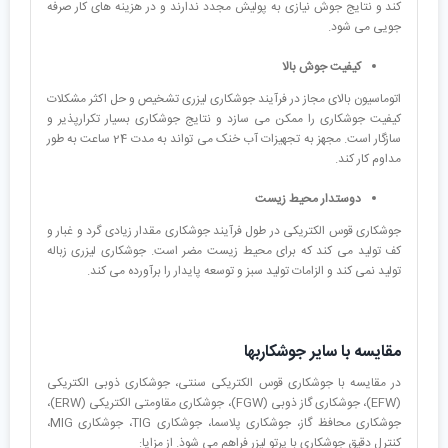
کند و نتایج جوش نیازی به پولیش مجدد ندارند و در هزینه های کار صرفه
جویی می شود.
کیفیت جوش بالا
اتوماسیون بالای مجاز در فرآیند جوشکاری لیزری تشخیص و حل اکثر مشکلات
کیفیت جوشکاری را ممکن می سازد و نتایج جوشکاری بسیار تکرارپذیر و
سازگار است. مجهز به تجهیزات آب خنک می تواند به مدت 24 ساعت به طور
مداوم کار کند.
دوستدار محیط زیست
جوشکاری قوس الکتریکی در طول فرآیند جوشکاری مقدار زیادی گرد و غبار و
کف تولید می کند که برای محیط زیست مضر است. جوشکاری لیزری زباله
تولید نمی کند و الزامات تولید سبز و توسعه پایدار را برآورده می کند.
مقایسه با سایر جوشکاربها
در مقایسه با جوشکاری قوس الکتریکی سنتی، جوشکاری ذوبی الکتریکی
(EFW)، جوشکاری گاز ذوبی (FGW)، جوشکاری مقاومتی الکتریکی (ERW)،
جوشکاری محافظ گاز، جوشکاری پلاسما، جوشکاری TIG، جوشکاری MIG،
کنترل دقیق جوشکاری با پرتو لیزر فراهم می شوذ. از مزایا: