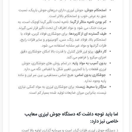
استحکام جوش:
جوش لیزری دارای درزهای جوش باریک، نسبت
عمق به عرض خوب و استحکام بالاتر است.
کم بودن ناحیه متاثر از گرما:
ناحیه تحت تأثیر گرما کوچک است، به
سرعت خنک می شود و مواد اطراف آن تحت تأثیر قرار نمی گیرند.
طیف گسترده ای از کاربردها:
برای جوشکاری فولاد کربن، فولاد با
استحکام بالا، فولاد ضد زنگ، مس، آلومینیوم و سایر فلزات رایج،
فلزات گرانبها و مواد غیر مشابه استفاده می شود.
کار دقیق:
پرتو لیزر قابل کنترل با قدرت بالا امکان جوشکاری دقیق
اجزای میکرو را فراهم می کند.
بدون آسیب به مواد پایه:
در تمام روش های جوشکاری، جوش
لیزری قطعات را با کمترین تغییر شکل یا انقباض نگه می دارد.
جوشکاری بدون تماس:
هیچ تماس مستقیمی بین سر لیزر و ماده
پایه وجود ندارد.
سازگار با محیط زیست:
برای جوشکاری لیزری به مواد کمکی نیازی
نیست، بنابراین میزان ضایعات تولید شده بسیار کم است.
اما باید توجه داشت که دستگاه جوش لیزری معایب
خاصی نیز دارد:
1. دستگاه جوش لیزری فلزات گران است و سرمایه گذاری اولیه بالا است.