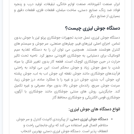
ابزار، صنعت آشپزخانه، صنعت لوازم خانگی، تبلیغات، تولید درب و پنجره
فولاد ضد زنگ، صنایع دستی، ساخت مبلمان، قطعات فلزی، قطعات دقیق و
بسیاری از صنایع دیگر.
دستگاه جوش لیزری چیست؟
دستگاه جوش لیزری، نسل جدید تجهیزات جوشکاری پرتو لیزر با جوش بدون
تماس. اجزای اصلی لیزرهای فیبر، چیلرهای صنعتی، سر جوش و سیستم های
کنترل هوشمند هستند. همچنین می توان آن را به دستگاه تغذیه سیم
اتوماتیک برای دستیابی به جوشکاری افزودنی مجهز کرد. ناحیه تحت تاثیر
حرارت در حین جوشکاری کوچک است، قطعه کار بدون تغییر شکل یا سیاه
شدن، با عمق جوش زیاد و جوش محکم است. این می تواند به راحتی
فرآیندهای جوشکاری مانند جوش نقطه ای، جوش لب به لب، جوش پشته
ای، جوش آب بندی، جوش درز و غیره را با عملکرد ساده، درز جوش زیبا،
سرعت جوش سریع، راندمان جوش بالا، بدون مواد مصرفی و غیره تکمیل
کند. جایگزینی روش های سنتی جوشکاری مانند جوشکاری با آرگون،
جوشکاری قوس الکتریکی و جوشکاری محافظ گاز.
انواع دستگاه های جوش لیزری:
دستگاه جوش لیزری دستی:
از پیکربندی کابینت کنترل و سر جوش
متلاطم اتصال فیبر استفاده می کند که برای جابجایی راحت و
انعطاف پذیر است. دستگاه جوش لیزری دستی بهترین انتخاب