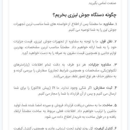
صنعت تماس بگیرید.
چگونه دستگاه جوش لیزری بخریم؟
1. مشاوره:
ما مطمئناً پس از اطلاع از خواسته های شما مناسب ترین تجهیزات
جوش لیزر را به شما توصیه می کنیم.
2. نقل قول:
ما با توجه به مشاوره از تجهیزات جوش لیزری، قیمت جزئیات
خود را به شما ارائه خواهیم داد. مطمئناً مناسب ترین مشخصات، بهترین
لوازم جانبی و همچنین قیمت مقرون به صرفه را به دست خواهید آورد.
3. مشاوره جزئیات:
هر دو طرف به دقت تمام اطلاعات (پارامترهای
تکنولوژیکی، مشخصات و همچنین شرایط تجاری) سفارش را بررسی کرده و
به منظور حذف هر نوع تصور غلط، مرور می‌کنند.
4. ثبت سفارش:
اگر شکی وجود ندارد، ما PI (پیش فاکتور) را برای شما
ارسال می کنیم و پس از آن قرارداد با شما را مجاز می کنیم.
5. ساخت:
ما به محض دریافت قرارداد فروش و سپرده امضا شده شما، تولید
ماشین را ترتیب خواهیم داد. اطلاعات فعلی مربوط به ساخت مطمئناً ارتقاء
یافته و در طول ساخت به خریدار اطلاع داده می شود.
6. کنترل کیفیت:
کل روند تولید تحت ارزیابی عادی و همچنین کنترل کیفیت