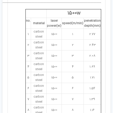
___________________________________________________________________
1500w
no.
laser
penetration
material
speed(m/min)
power(w)
depth(mm)
carbon
1
1500
1
2.77
steel
carbon
2
1500
2
2.43
steel
carbon
3
1500
3
2.08
steel
carbon
4
1500
4
1.89
steel
carbon
5
1500
5
1.71
steel
carbon
6
1500
6
1.54
steel
carbon
7
1500
7
1.39
steel
carbon
8
1500
8
1.16
steel