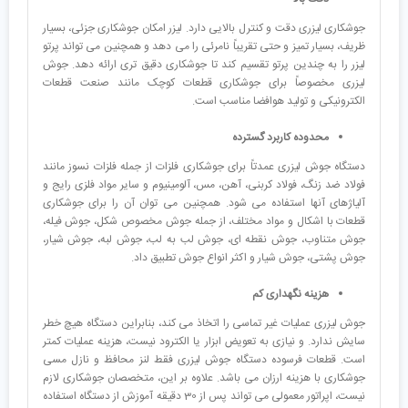
جوشکاری لیزری دقت و کنترل بالایی دارد. لیزر امکان جوشکاری جزئی، بسیار
ظریف، بسیار تمیز و حتی تقریباً نامرئی را می دهد و همچنین می تواند پرتو
لیزر را به چندین پرتو تقسیم کند تا جوشکاری دقیق تری ارائه دهد. جوش
لیزری مخصوصاً برای جوشکاری قطعات کوچک مانند صنعت قطعات
الکترونیکی و تولید هوافضا مناسب است.
محدوده کاربرد گسترده
دستگاه جوش لیزری عمدتاً برای جوشکاری فلزات از جمله فلزات نسوز مانند
فولاد ضد زنگ، فولاد کربنی، آهن، مس، آلومینیوم و سایر مواد فلزی رایج و
آلیاژهای آنها استفاده می شود. همچنین می توان آن را برای جوشکاری
قطعات با اشکال و مواد مختلف، از جمله جوش مخصوص شکل، جوش فیله،
جوش متناوب، جوش نقطه ای، جوش لب به لب، جوش لبه، جوش شیار،
جوش پشتی، جوش شیار و اکثر انواع جوش تطبیق داد.
هزینه نگهداری کم
جوش لیزری عملیات غیر تماسی را اتخاذ می کند، بنابراین دستگاه هیچ خطر
سایش ندارد. و نیازی به تعویض ابزار یا الکترود نیست، هزینه عملیات کمتر
است. قطعات فرسوده دستگاه جوش لیزری فقط لنز محافظ و نازل مسی
جوشکاری با هزینه ارزان می باشد. علاوه بر این، متخصصان جوشکاری لازم
نیست، اپراتور معمولی می تواند پس از 30 دقیقه آموزش از دستگاه استفاده