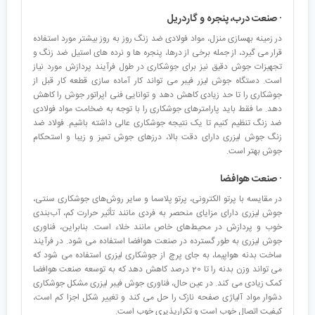
· صنعت درب، پنجره و گاردریل
در زمینه بهسازی منزل، مواد فولادی ضد زنگ روز به روز بیشتر مورد استفاده
قرار می گیرد، از جمله برخی از درها، پنجره ها و نرده های استیل ضد زنگ و
تجهیزات جوش دقیق نیز برای جوشکاری در طول فرآیند پردازش مورد نیاز
است. دستگاه جوش لیزر فیبر می تواند کار آماده سازی قطعه کار قبل از
جوشکاری را تا حد زیادی کاهش دهد و توانایی فنی اپراتور جوش را کاهش
دهد. ما فقط باید پارامترهای جوشکاری را با توجه به ضخامت مواد فولادی
ضد زنگ تنظیم کنیم تا یک نتیجه جوشکاری عالی داشته باشیم. فولاد ضد
زنگ جوش لیزری دارای دقت بالا، درزهای جوش تمیز و زیبا و استحکام
جوش بهتر است.
· صنعت هوافضا
در مقایسه با پرتو الکترونی، پرتو پلاسما و سایر روش‌های جوشکاری سنتی،
جوش لیزری دارای مزایای منحصر به فردی مانند تأثیر حرارت کم، آب‌بندی
خوب و پردازش در محیط‌های خاص مانند خلاء است. بنابراین، فناوری
جوش لیزری به طور گسترده در صنعت هوافضا استفاده می شود. در فرآیند
ساخت بدنه هواپیما، به جای پرچ از جوشکاری لیزری استفاده می شود که
می تواند وزن بدنه را تا 20 درصد کاهش دهد که به توسعه صنعت هوافضا
کمک زیادی می کند. در عین حال، فناوری جوش فیبر لیزری مشکل جوشکاری
دشوار مواد آلیاژی صفحه نازک را حل می کند و تغییر شکل اجزا کم است،
کیفیت اتصال خوب است و تکرارپذیری خوب است.