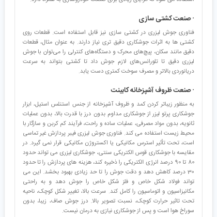
· صنعت کشتی سازی
فناوری جوش لیزری در کشتی سازی نیز قابل استفاده است. قطعات روی
کشتی ها به اثرات جوشکاری دقیق تری نیاز دارند. به عنوان مثال، قطعات
دقیق مانند سکان، پیچ‌های محرک و دستگاه‌های کنترلی را می‌توان با جوش
لیزری دقیق تا تلورانس‌های لازم جوش داد تا کشتی بتواند به سرعت
دریانوردی بالاتر و مصرف سوخت کمتری دست یابد.
· صنعت ظروف آشپزخانه کابینت
به منظور زیباتر کردن کمد و ظروف آشپزخانه از جنس استنلس استیل، ابزار
جوشکاری پرتو لیزر از جوشکاری مداوم بدون درز با قدرت بالا، بدون عملیات
ثانویه، بدون مواد مصرفی، عملیات ساده و راحت، فرآیند کم کربن و سازگار با
محیط زیست استفاده می کند. فناوری جوش لیزری فیبر پردازش غیر تماسی
است، تحت تأثیر استرس مکانیکی یا اکستروژن مکانیکی قرار نمی گیرد. در
مقایسه با جوشکاری قوس الکتریکی سنتی، جوشکاری لیزری می تواند حدود
80 تا 90 درصد انرژی الکتریکی را ذخیره کند، هزینه های پردازش را تا حدود
30 درصد کاهش دهد و دقت جوش را تا حد زیادی بهبود بخشد. این می
تواند فولاد شکل خاص و فلز شکل خاص را جوش دهد و به راحتی
مکانیزاسیون و اتوماسیون را کامل کند. سرعت بالا، تغییر شکل کوچک، ناحیه
تحت تاثیر حرارت کوچک، نسبت تصویر بالا. درز جوش صاف، زیبا، بدون
سوراخ هوا است و پس از جوشکاری نیازی به درمان نیست.