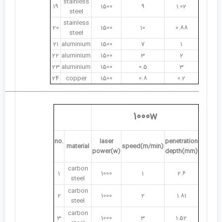
stainless
19
1500
9
1.02
steel
stainless
20
1500
10
0.88
steel
21
aluminium
1500
7
1
22
aluminium
1500
3
2
23
aluminium
1500
0.5
3
24
copper
1500
0.8
0.2
___________________________________________________________________
1000w
no.
laser
penetration
material
speed(m/min)
power(w)
depth(mm)
carbon
1
1000
1
2.6
steel
carbon
2
1000
2
1.81
steel
carbon
3
1000
3
1.52