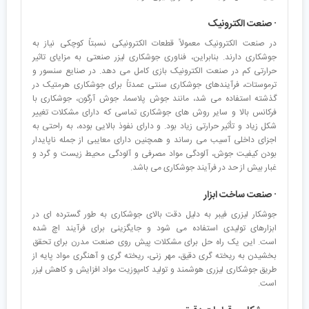
· صنعت الکترونیک
در صنعت الکترونیک معمولاً قطعات الکترونیکی نسبتاً کوچکی نیاز به
جوشکاری دارند. بنابراین، فناوری جوشکاری لیزر صنعتی به مزایای تاثیر
حرارتی کم در صنعت الکترونیک بازی کامل می دهد. در صنایع سنسور و
ترموستات، فرآیندهای جوشکاری سنتی عمدتاً برای جوشکاری هرمتیک در
گذشته استفاده می شد، مانند جوش پلاسما، جوش آرگون، جوشکاری با
فرکانس بالا و سایر روش های جوشکاری تماسی که دارای مشکلات تغییر
شکل زیاد و تأثیر حرارتی زیاد بود. و دارای نفوذ بالایی بوده، به راحتی به
اجزای داخلی آسیب می رساند و همچنین دارای معایبی از جمله ناپایدار
بودن کیفیت جوش، آلودگی مواد مصرفی و آلودگی محیط زیست و گرد و
غبار بیش از حد در فرآیند جوشکاری می باشد.
· صنعت ساخت ابزار
جوشکار لیزری فیبر به دلیل دقت بالای جوشکاری به طور گسترده ای در
ابزارهای تولیدی استفاده می شود و جایگزینی برای فرآیند اچ شده
است. این یک راه حل برای مشکلات پیش روی صنعت مدرن برای تحقق
بخشیدن به ریخته گری دقیق، مهر زنی، ریخته گری و آهنگری مواد پایه از
طریق جوشکاری لیزری هوشمند و تولید کامپوزیت مواد افزایش و کاهش لیزر
است.