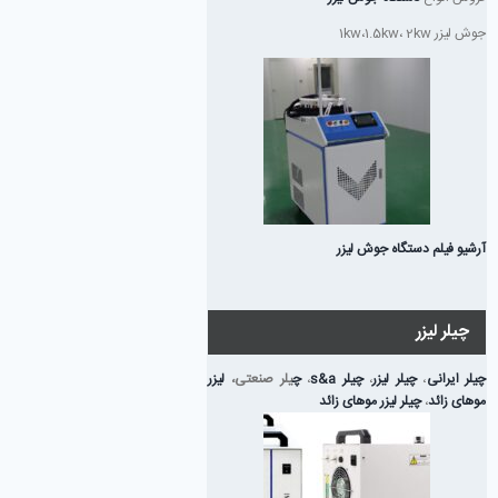
جوش لیزر 1kw،1.5kw، 2kw
آرشیو فیلم دستگاه جوش لیزر
چیلر لیزر
چیلر ایرانی
،
چیلر لیزر
،
چیلر s&a
،
چ
یلر صنعتی،
لیزر
موهای زائد
،
چیلر لیزر موهای زائد