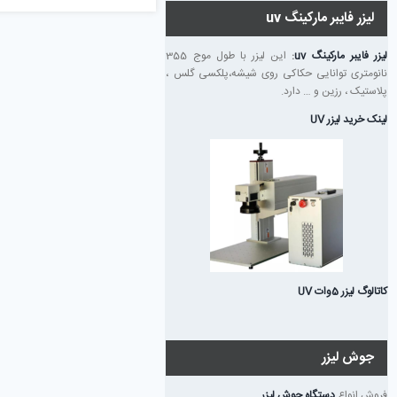
لیزر فایبر مارکینگ uv
لیزر فایبر مارکینگ uv
:
این لیزر با طول موج 355
نانومتری توانایی حکاکی روی شیشه،پلکسی گلس ،
پلاستیک ، رزین و … دارد.
لینک خرید لیزر UV
کاتالوگ لیزر 5وات UV
جوش لیزر
فروش انواع
دستگاه جوش لیزر