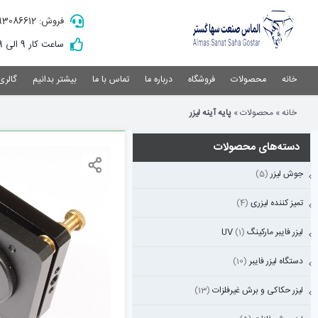
Ski
فروش: 09193086612
t
conten
ساعت کار 9 الی 19
خانه
محصولات
فروشگاه
درباره ما
تماس با ما
بیشتر بدانیم
گالری
خانه
»
محصولات
»
پایه آینه لیزر
دسته‌های محصولات
جوش لیزر
(5)
تمیز کننده لیزری
(4)
لیزر فایبر مارکینگ UV
(1)
دستگاه لیزر فایبر
(10)
لیزر حکاکی و برش غیرفلزات
(13)