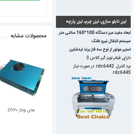
لیزر تابلو سازی، لیزر چرم، لیزر پارچه
ابعاد مفید میز دستگاه 100*160 سانتی متر
محصولات مشابه
سیستم انتقال نیرو غلتک
استپر موتور از نوع سه فاز برند لیدشاین
دارای فیلتر نویز گیر کلاس 3
برد کنترل rdc6442 در صورت نیاز
rdc6445
نمایش سریع
های ولتاژ DY20