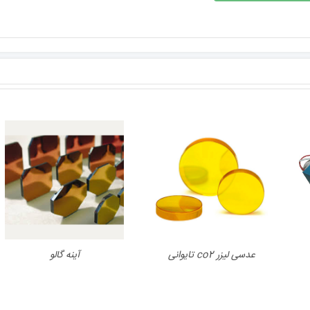
نمایش سریع
نمایش سریع
عدسی لیزر co2 تایوانی
آینه گالو