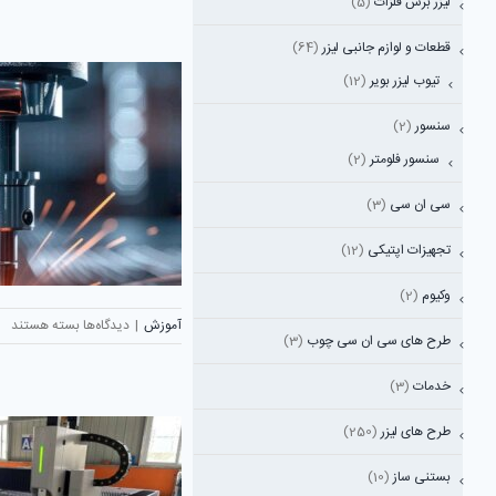
لیزر برش فلزات
(5)
دقیق
برای
قطعات و لوازم جانبی لیزر
(64)
تولید
تیوب لیزر بویر
(12)
قطعات
صنعتی
با
سنسور
(2)
کیفیت
سنسور فلومتر
(2)
بالا
سی ان سی
(3)
تجهیزات اپتیکی
(12)
وکیوم
(2)
برای
آموزش
|
دیدگاه‌ها
بسته هستند
طرح های سی ان سی چوب
(3)
انواع
قطعات
خدمات
(3)
در
دستگاه
طرح های لیزر
(250)
برش
فلزات
بستنی ساز
(10)