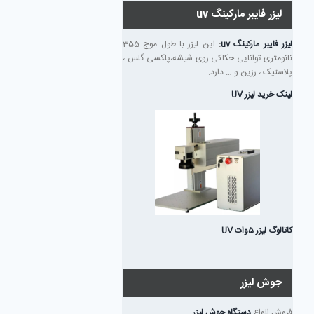
لیزر فایبر مارکینگ uv
لیزر فایبر مارکینگ uv
:
این لیزر با طول موج 355
نانومتری توانایی حکاکی روی شیشه،پلکسی گلس ،
پلاستیک ، رزین و … دارد.
لینک خرید لیزر UV
کاتالوگ لیزر 5وات UV
جوش لیزر
فروش انواع
دستگاه جوش لیزر