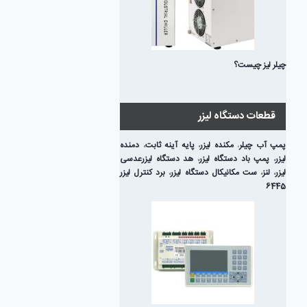
چیلر لیز چیست؟
قطعات دستگاه لیزر
پمپ آب چیلر
،
مکنده لیزر
،
پایه آینه ثابت
،
دمنده
لیزر
،
پمپ باد دستگاه لیزر
،
هد دستگاه لیزر
عدسی
لیزر
،
لنز
،
ست مکانیکال دستگاه لیزر
،
برد کنترل لیزر
6445