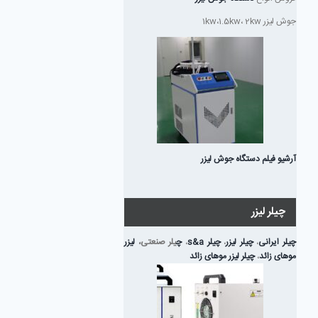
جوش لیزر 1kw،1.5kw، 2kw
آرشیو فیلم دستگاه جوش لیزر
چیلر لیزر
چیلر ایرانی
،
چیلر لیزر
،
چیلر s&a
،
چ
یلر صنعتی،
لیزر
موهای زائد
،
چیلر لیزر موهای زائد