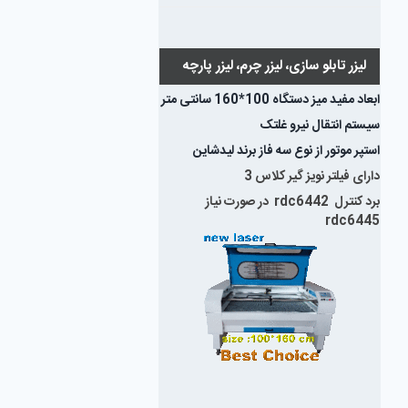
لیزر تابلو سازی، لیزر چرم، لیزر پارچه
ابعاد مفید میز دستگاه 100*160 سانتی متر
سیستم انتقال نیرو غلتک
استپر موتور از نوع سه فاز برند لیدشاین
دارای فیلتر نویز گیر کلاس 3
برد کنترل rdc6442 در صورت نیاز
rdc6445