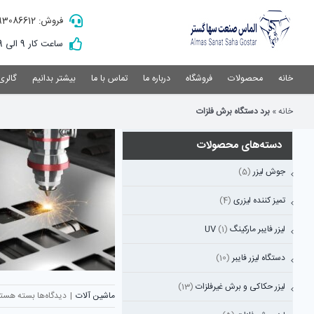
Ski
فروش: 09193086612
t
conten
ساعت کار 9 الی 19
خانه
محصولات
فروشگاه
درباره ما
تماس با ما
بیشتر بدانیم
گالری
خانه
»
برد دستگاه برش فلزات
دسته‌های محصولات
جوش لیزر
(5)
تمیز کننده لیزری
(4)
لیزر فایبر مارکینگ UV
(1)
دستگاه لیزر فایبر
(10)
لیزر حکاکی و برش غیرفلزات
(13)
برای
ماشین آلات
|
دیدگاه‌ها
بسته هستن
فناوری