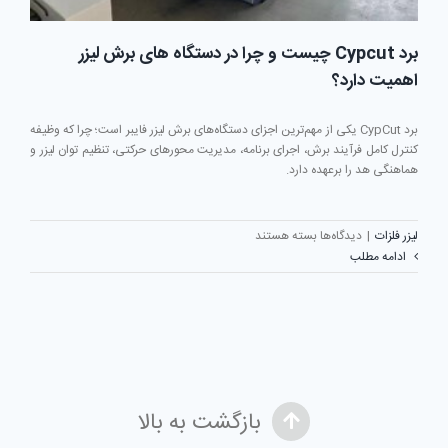
برد Cypcut چیست و چرا در دستگاه های برش لیزر
اهمیت دارد؟
برد CypCut یکی از مهم‌ترین اجزای دستگاه‌های برش لیزر فایبر است؛ چرا که وظیفه
کنترل کامل فرآیند برش، اجرای برنامه، مدیریت محورهای حرکتی، تنظیم توان لیزر و
هماهنگی هد را برعهده دارد.
برای
لیزر فلزات
|
دیدگاه‌ها
بسته هستند
برد
ادامه مطلب
Cypcut
چیست
و
چرا
در
دستگاه
های
برش
بازگشت به بالا
لیزر