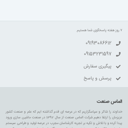
۷ روز هفته پاسخگوی شما هستیم.
09193086612
09153231597
پیگیری سفارش
پرسش و پاسخ
الماس صنعت
خداوند را شاکر و سپاسگزاریم که در عرصه ای قدم گذاشته ایم که علم و صنعت کشور
عزیزمان را ارتقا دهیم.شرکت الماس صنعت از سال 1392 در صنعت ماشین سازی ورود
پیدا کرده و با تلاش و تکیه بر تجربه کارشناسان مجرب در عرصه تولید و طراحی سیستم