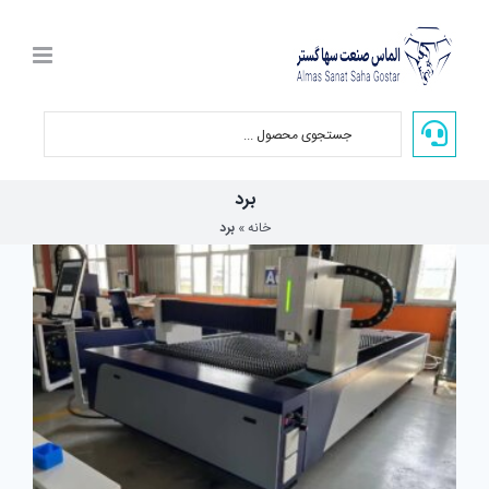
Ski
t
conten
برد
خانه
»
برد