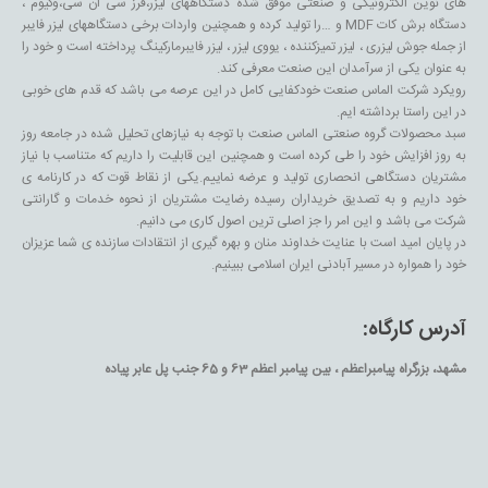
های نوین الکترونیکی و صنعتی موفق شده دستگاههای لیزر،فرز سی ان سی،وکیوم ،
دستگاه برش کات MDF و …را تولید کرده و همچنین واردات برخی دستگاههای لیزر فایبر
از جمله جوش لیزری ، لیزر تمیزکننده ، یووی لیزر ، لیزر فایبرمارکینگ پرداخته است و خود را
به عنوان یکی از سرآمدان این صنعت معرفی کند.
رویکرد شرکت الماس صنعت خودکفایی کامل در این عرصه می باشد که قدم های خوبی
در این راستا برداشته ایم.
سبد محصولات گروه صنعتی الماس صنعت با توجه به نیازهای تحلیل شده در جامعه روز
به روز افزایش خود را طی کرده است و همچنین این قابلیت را داریم که متناسب با نیاز
مشتریان دستگاهی انحصاری تولید و عرضه نماییم.یکی از نقاط قوت که در کارنامه ی
خود داریم و به تصدیق خریداران رسیده رضایت مشتریان از نحوه خدمات و گارانتی
شرکت می باشد و این امر را جز اصلی ترین اصول کاری می دانیم.
در پایان امید است با عنایت خداوند منان و بهره گیری از انتقادات سازنده ی شما عزیزان
خود را همواره در مسیر آبادنی ایران اسلامی ببینیم.
آدرس کارگاه:
مشهد، بزرگراه پیامبراعظم ، بین پیامبر اعظم 63 و 65 جنب پل عابر پیاده