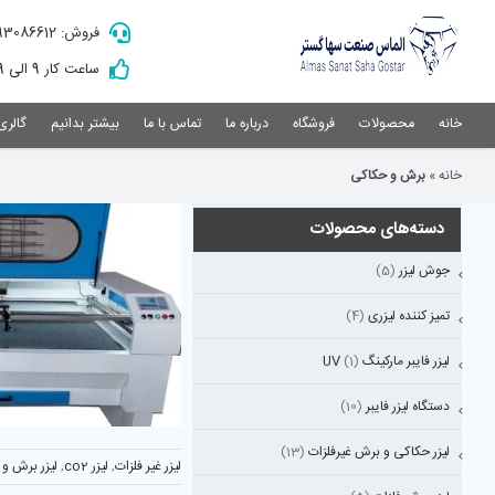
Ski
فروش: 09193086612
t
conten
ساعت کار 9 الی 19
خانه
محصولات
فروشگاه
درباره ما
تماس با ما
بیشتر بدانیم
گالری
خانه
»
برش و حکاکی
دسته‌های محصولات
جوش لیزر
(5)
تمیز کننده لیزری
(4)
لیزر فایبر مارکینگ UV
(1)
دستگاه لیزر فایبر
(10)
لیزر حکاکی و برش غیرفلزات
(13)
لیزر غیر فلزات
,
لیزر co2
,
لیزر برش و