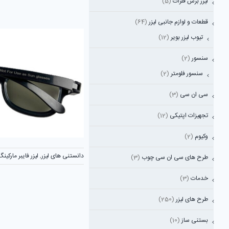
لیزر برش فلزات
(5)
قطعات و لوازم جانبی لیزر
(64)
تیوب لیزر بویر
(12)
سنسور
(2)
سنسور فلومتر
(2)
سی ان سی
(3)
تجهیزات اپتیکی
(12)
وکیوم
(2)
دانستنی های لیزر
,
لیزر فایبر مارکینگ
طرح های سی ان سی چوب
(3)
خدمات
(3)
طرح های لیزر
(250)
بستنی ساز
(10)