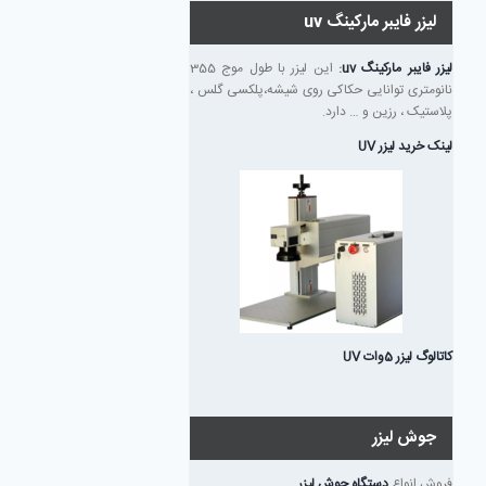
لیزر فایبر مارکینگ uv
لیزر فایبر مارکینگ uv
:
این لیزر با طول موج 355
نانومتری توانایی حکاکی روی شیشه،پلکسی گلس ،
پلاستیک ، رزین و … دارد.
لینک خرید لیزر UV
کاتالوگ لیزر 5وات UV
جوش لیزر
فروش انواع
دستگاه جوش لیزر