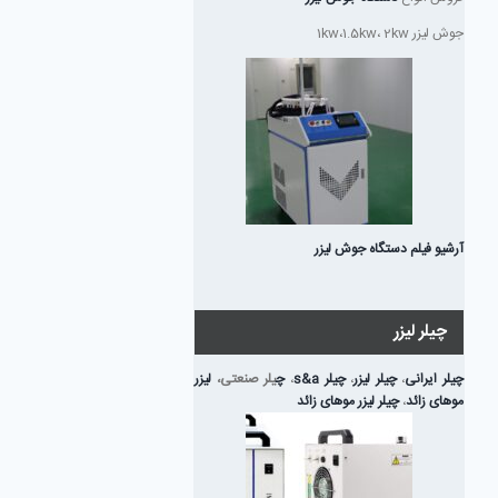
جوش لیزر 1kw،1.5kw، 2kw
آرشیو فیلم دستگاه جوش لیزر
چیلر لیزر
چیلر ایرانی
،
چیلر لیزر
،
چیلر s&a
،
چ
یلر صنعتی،
لیزر
موهای زائد
،
چیلر لیزر موهای زائد