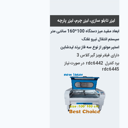
لیزر تابلو سازی، لیزر چرم، لیزر پارچه
ابعاد مفید میز دستگاه 100*160 سانتی متر
سیستم انتقال نیرو غلتک
استپر موتور از نوع سه فاز برند لیدشاین
دارای فیلتر نویز گیر کلاس 3
برد کنترل rdc6442 در صورت نیاز
rdc6445