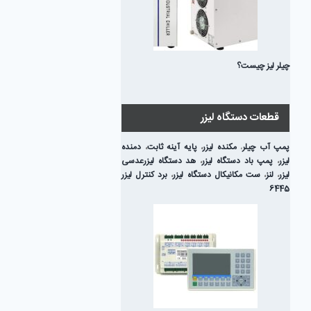
چیلر لیز چیست؟
قطعات دستگاه لیزر
پمپ آب چیلر
،
مکنده لیزر
،
پایه آینه ثابت
،
دمنده
لیزر
،
پمپ باد دستگاه لیزر
،
هد دستگاه لیزر
عدسی
لیزر
،
لنز
،
ست مکانیکال دستگاه لیزر
،
برد کنترل لیزر
6445