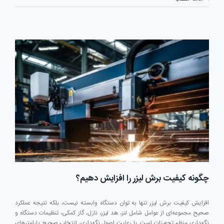
کامل
خرید
دستگاه
لیزر
برش
فلزات؛
هر
آنچه
قبل
از
خرید
باید
بدانید
چگونه کیفیت برش لیزر را افزایش دهیم؟
افزایش کیفیت برش لیزر تنها به توان دستگاه وابسته نیست، بلکه نتیجه عملکرد
صحیح مجموعه‌ای از عوامل شامل لنز، هد لیزر، نازل، گاز کمکی، تنظیمات دستگاه و
نگهداری منظم تجهیزات است. با رعایت اصول نگهداری، انتخاب صحیح پارامترهای