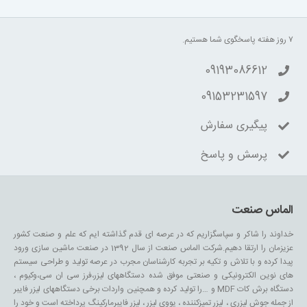
۷ روز هفته پاسخگوی شما هستیم.
09193086612
09153231597
پیگیری سفارش
پرسش و پاسخ
الماس صنعت
خداوند را شاکر و سپاسگزاریم که در عرصه ای قدم گذاشته ایم که علم و صنعت کشور
عزیزمان را ارتقا دهیم.شرکت الماس صنعت از سال 1392 در صنعت ماشین سازی ورود
پیدا کرده و با تلاش و تکیه بر تجربه کارشناسان مجرب در عرصه تولید و طراحی سیستم
های نوین الکترونیکی و صنعتی موفق شده دستگاههای لیزر،فرز سی ان سی،وکیوم ،
دستگاه برش کات MDF و …را تولید کرده و همچنین واردات برخی دستگاههای لیزر فایبر
از جمله جوش لیزری ، لیزر تمیزکننده ، یووی لیزر ، لیزر فایبرمارکینگ پرداخته است و خود را