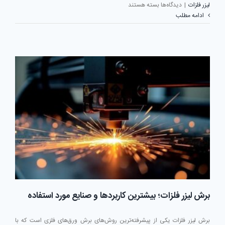
برای
لیزر فلزات
|
دیدگاه‌ها
بسته هستند
مقایسه
ادامه مطلب
برش
لیزری،
واترجت،
پلاسما
و
CNC؛
کدام
روش
برای
برش
فلزات
بهتر
است؟
برش لیزر فلزات؛ بیشترین کاربردها و صنایع مورد استفاده
برش لیزر فلزات یکی از پیشرفته‌ترین روش‌های برش ورق‌های فلزی است که با