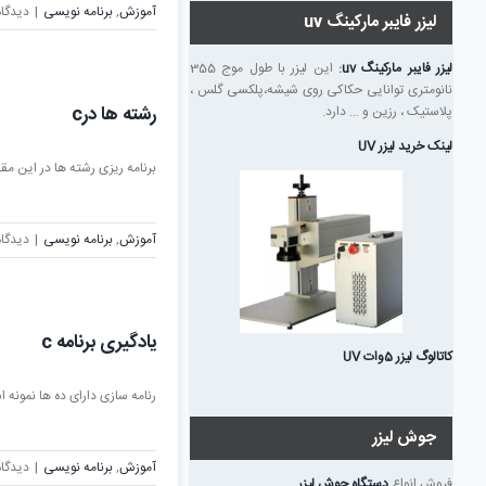
آموزش
,
برنامه نویسی
|
دیدگاه
لیزر فایبر مارکینگ uv
لیزر فایبر مارکینگ uv
:
این لیزر با طول موج 355
نانومتری توانایی حکاکی روی شیشه،پلکسی گلس ،
رشته ها درc
پلاستیک ، رزین و … دارد.
لینک خرید لیزر UV
برنامه ریزی رشته ها در این مقال
آموزش
,
برنامه نویسی
|
دیدگاه
یادگیری برنامه c
کاتالوگ لیزر 5وات UV
رنامه سازی دارای ده ها نمونه ا
جوش لیزر
آموزش
,
برنامه نویسی
|
دیدگاه
فروش انواع
دستگاه جوش لیزر