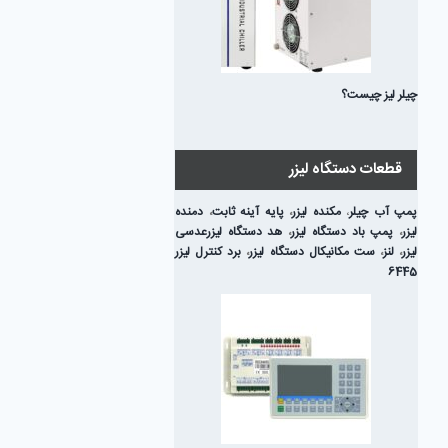
چیلر لیز چیست؟
قطعات دستگاه لیزر
پمپ آب چیلر
،
مکنده لیزر
،
پایه آینه ثابت
،
دمنده
لیزر
،
پمپ باد دستگاه لیزر
،
هد دستگاه لیزر
عدسی
لیزر
،
لنز
،
ست مکانیکال دستگاه لیزر
،
برد کنترل لیزر
6445