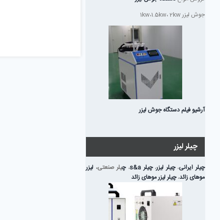
جوش لیزر 1kw،1.5kw، 2kw
آرشیو فیلم دستگاه جوش لیزر
چیلر لیزر
چیلر ایرانی
،
چیلر لیزر
،
چیلر s&a
،
چ
یلر صنعتی،
لیزر
موهای زائد
،
چیلر لیزر موهای زائد