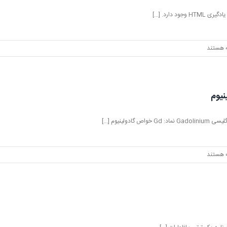
د دارد. [...]
 هستند
ی
H
یوم
 هستند
صات
ینیوم