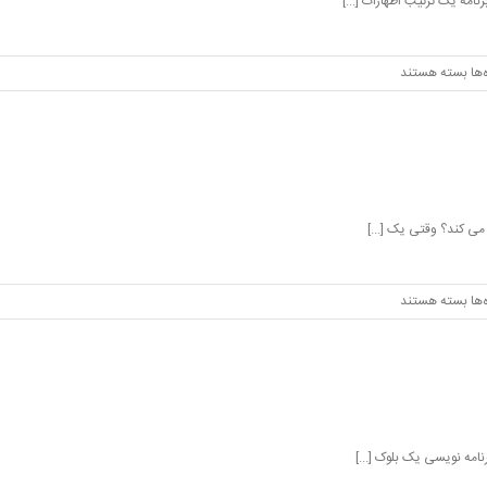
امه یک ترتیب اظهارات [...]
برای
‌ها
بسته هستند
حلقه
ها
در
c
برای
‌ها
بسته هستند
مدیریت
حافظه
در
c
امه نویسی یک بلوک [...]