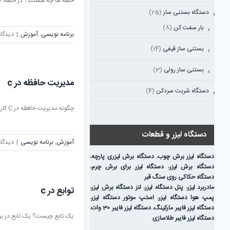
حلقه ها چه هستند؟ در حلقه، برن
دستگاه بستنی ساز
(25)
بار سفت کن
(8)
برنامه نویسی
,
آموزش
|
دیدگاه
بستنی ساز قیفی
(14)
بستنی ساز رولی
(3)
مدیریت حافظه در c
دستگاه شربت سردکن
(4)
چگونه مدیریت حافظه در C کار می کند؟ وقتی یک [...]
دستگاه لیزر و قطعات
آموزش
,
برنامه نویسی
|
دیدگاه
دستگاه لیزر برش چوب
،
دستگاه برش لیزری پارچه
،
دستگاه برش لیزر
،
دستگاه لیزر برای برش چرم
،
دستگاه حکاکی روی سنگ قبر
مادربرد لیزر
،
پنل دستگاه لیزر
،
لنز دستگاه برش لیزر
،
توابع در c
پمپ هوا دستگاه لیزر
،
استپ موتور دستگاه لیزر
،
دستگاه لیزر فایبر مارکینگ
،
دستگاه لیزر فایبر 30 وات
،
یک تابع چیست؟ یک تابع در برن
دستگاه لیزر فایبر طلاسازی