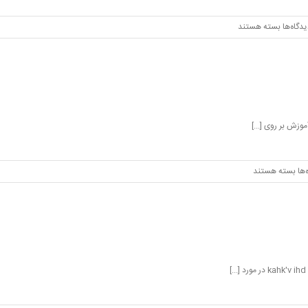
برای
دگاه‌ها
بسته هستند
توابع
در
c
برای
‌ها
بسته هستند
ورودی
و
خروجی
c