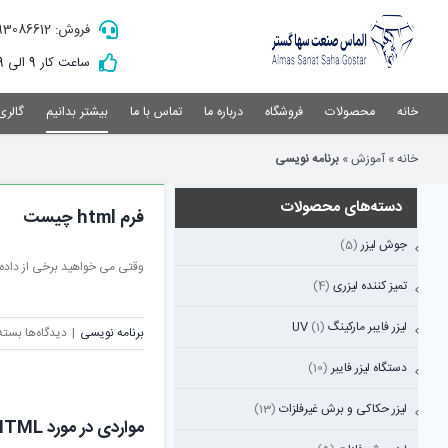
Ski
فروش: 09193086612
t
conten
ساعت کار 9 الی 19
خانه
محصولات
فروشگاه
درباره ما
تماس با ما
بیشتر بدانیم
گالری
خانه
»
آموزش
»
برنامه نویسی
دسته‌های محصولات
فرم html چیست
جوش لیزر
(5)
وقتی می خواهید برخی از داده ها 
تمیز کننده لیزری
(4)
لیزر فایبر مارکینگ UV
(1)
برای
برنامه نویسی
|
دیدگاه‌ها
بسته
فرم
دستگاه لیزر فایبر
(10)
html
چیس
لیزر حکاکی و برش غیرفلزات
(13)
مواردی در مورد HTML