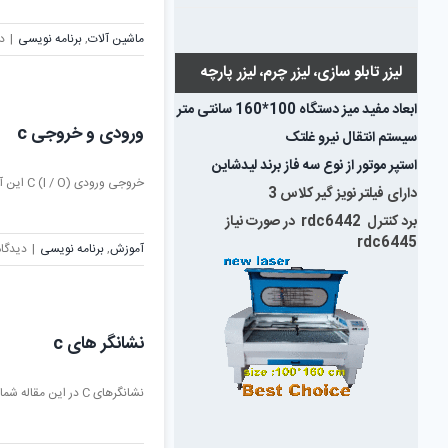
ماشین آلات
,
برنامه نویسی
|
دی
لیزر تابلو سازی، لیزر چرم، لیزر پارچه
ابعاد مفید میز دستگاه 100*160 سانتی متر
ورودی و خروجی c
سیستم انتقال نیرو غلتک
استپر موتور از نوع سه فاز برند لیدشاین
خروجی ورودی C (I / O) این آموزش بر روی [...]
دارای فیلتر نویز گیر کلاس 3
برد کنترل rdc6442 در صورت نیاز
rdc6445
آموزش
,
برنامه نویسی
|
دیدگاه
نشانگر های c
نشانگرهای C در این مقاله شما kahk'v ihd در مورد [...]