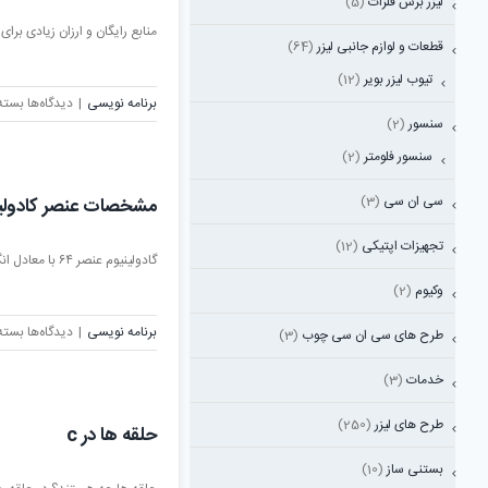
لیزر برش فلزات
(5)
منابع رایگان و ارزان زیادی برای یادگیری HTML وجو
قطعات و لوازم جانبی لیزر
(64)
تیوب لیزر بویر
(12)
برای
برنامه نویسی
|
دیدگاه‌ها
بسته
سنسور
(2)
موارد
در
سنسور فلومتر
(2)
مورد
TML
سی ان سی
(3)
مشخصات عنصر کادولین
تجهیزات اپتیکی
(12)
گادولینیوم عنصر ۶۴ با معادل انگلیسی Gadolinium نماد: Gd خواص گادولینیوم [...]
وکیوم
(2)
برای
برنامه نویسی
|
دیدگاه‌ها
بسته
طرح های سی ان سی چوب
(3)
مشخ
عنصر
خدمات
(3)
کادول
طرح های لیزر
(250)
حلقه ها در c
بستنی ساز
(10)