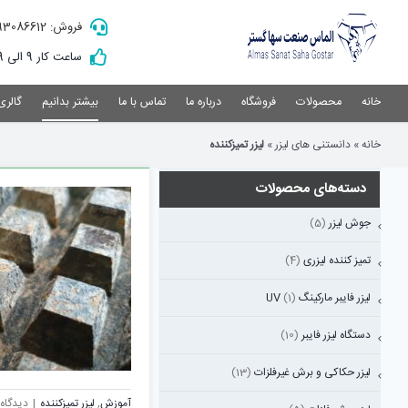
Ski
فروش: 09193086612
t
conten
ساعت کار 9 الی 19
خانه
محصولات
فروشگاه
درباره ما
تماس با ما
بیشتر بدانیم
گالری
خانه
»
دانستنی های لیزر
»
لیزر تمیزکننده
دسته‌های محصولات
جوش لیزر
(5)
تمیز کننده لیزری
(4)
لیزر فایبر مارکینگ UV
(1)
دستگاه لیزر فایبر
(10)
لیزر حکاکی و برش غیرفلزات
(13)
آموزش
,
لیزر تمیزکننده
|
دیدگاه‌