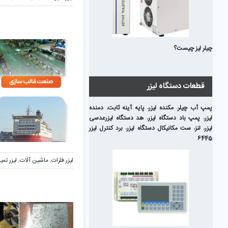
لیزر
تمیز
کننده
سطوح
چیلر لیز چیست؟
قطعات دستگاه لیزر
پمپ آب چیلر
،
مکنده لیزر
،
پایه آینه ثابت
،
دمنده
لیزر
،
پمپ باد دستگاه لیزر
،
هد دستگاه لیزر
عدسی
لیزر
،
لنز
،
ست مکانیکال دستگاه لیزر
،
برد کنترل لیزر
6445
لیزر فلزات
,
ماشین آلات
,
لیزر تمی