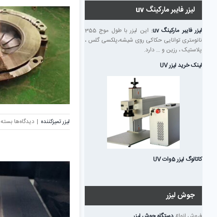
لیزر فایبر مارکینگ uv
لیزر فایبر مارکینگ uv
:
این لیزر با طول موج 355
نانومتری توانایی حکاکی روی شیشه،پلکسی گلس ،
پلاستیک ، رزین و … دارد.
لینک خرید لیزر UV
برای
لیزر تمیزکننده
|
دیدگاه‌ها
بسته 
لیزر
تمیز
کننده
کاتالوگ لیزر 5وات UV
قطعات
جوش لیزر
فروش انواع
دستگاه جوش لیزر