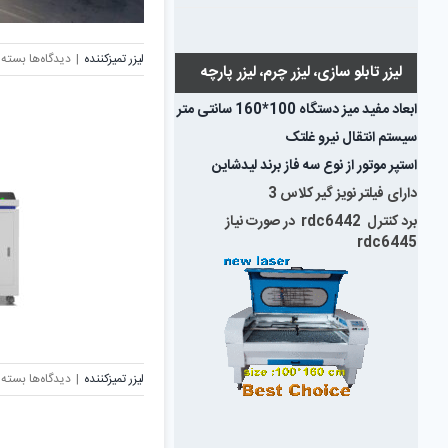
برای
لیزر تمیزکننده
|
دیدگاه‌ها
بسته 
لیزر تابلو سازی، لیزر چرم، لیزر پارچه
سندبل
لیزری
ابعاد مفید میز دستگاه 100*160 سانتی متر
سیستم انتقال نیرو غلتک
استپر موتور از نوع سه فاز برند لیدشاین
دارای فیلتر نویز گیر کلاس 3
برد کنترل rdc6442 در صورت نیاز
rdc6445
برای
لیزر تمیزکننده
|
دیدگاه‌ها
بسته 
لیزر
تمیزکن
پالسی