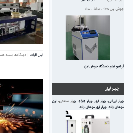
CNC؛
کدام
جوش لیزر 1kw،1.5kw، 2kw
روش
برای
برش
فلزات
بهتر
است؟
برای
لیزر فلزات
|
دیدگاه‌ها
بسته هس
تأثیر
لقی
آرشیو فیلم دستگاه جوش لیزر
محورهای
X
و
چیلر لیزر
Y
بر
چیلر ایرانی
،
چیلر لیزر
،
چیلر s&a
،
چ
یلر صنعتی،
لیزر
کیفیت
موهای زائد
،
چیلر لیزر موهای زائد
برش
لیزری
فلزات