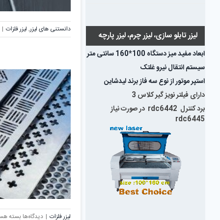
لیزر
دانستنی های لیزر
,
لیزر فلزات
|
لیزر تابلو سازی، لیزر چرم، لیزر پارچه
ابعاد مفید میز دستگاه 100*160 سانتی متر
سیستم انتقال نیرو غلتک
استپر موتور از نوع سه فاز برند لیدشاین
دارای فیلتر نویز گیر کلاس 3
برد کنترل rdc6442 در صورت نیاز
rdc6445
برای
لیزر فلزات
|
دیدگاه‌ها
بسته هس