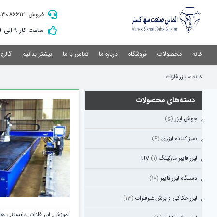
Ski
فروش: 09193086612
t
conten
ساعت کار 9 الی 19
خانه
محصولات
فروشگاه
درباره ما
تماس با ما
بیشتر بدانیم
گالری
خانه
»
لیزر فلزات
دسته‌های محصولات
جوش لیزر
(5)
تمیز کننده لیزری
(4)
لیزر فایبر مارکینگ UV
(1)
دستگاه لیزر فایبر
(10)
لیزر حکاکی و برش غیرفلزات
(13)
آموزش
,
لیزر فلزات
,
دانستنی های