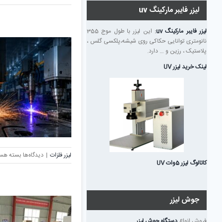
تفاوت
لیزر فایبر مارکینگ uv
برش
پلاسما
لیزر فایبر مارکینگ uv
:
این لیزر با طول موج 355
و
نانومتری توانایی حکاکی روی شیشه،پلکسی گلس ،
برش
پلاستیک ، رزین و … دارد.
لیزری
در
لینک خرید لیزر UV
فلزات،
کدام
بهتر
است؟
برای
لیزر فلزات
|
دیدگاه‌ها
بسته هس
کاتالوگ لیزر 5وات UV
مقایسه
برش
لیزری،
واترجت،
جوش لیزر
پلاسما
و
فروش انواع
دستگاه جوش لیزر