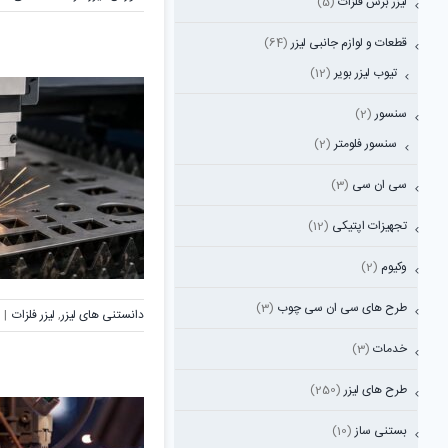
لیزر برش فلزات
(5)
قطعات و لوازم جانبی لیزر
(64)
تیوب لیزر بویر
(12)
سنسور
(2)
سنسور فلومتر
(2)
سی ان سی
(3)
تجهیزات اپتیکی
(12)
وکیوم
(2)
طرح های سی ان سی چوب
(3)
دانستنی های لیزر
,
لیزر فلزات
|
خدمات
(3)
طرح های لیزر
(250)
بستنی ساز
(10)