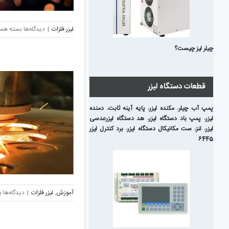
برای
لیزر فلزات
|
دیدگاه‌ها
بسته هس
برش
چیلر لیز چیست؟
لیزر
فلزات؛
بیشترین
کاربردها
قطعات دستگاه لیزر
و
صنایع
پمپ آب چیلر
،
مکنده لیزر
،
پایه آینه ثابت
،
دمنده
مورد
لیزر
،
پمپ باد دستگاه لیزر
،
هد دستگاه لیزر
عدسی
استفاده
لیزر
،
لنز
،
ست مکانیکال دستگاه لیزر
،
برد کنترل لیزر
6445
ب
آموزش
,
لیزر فلزات
|
دیدگاه‌ها
ب
ا
ق
لی