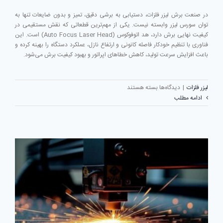
در صنعت برش لیزر فلزات، دستیابی به برشی دقیق، تمیز و بدون ضایعات تنها به
توان سورس لیزر وابسته نیست. یکی از مهم‌ترین قطعاتی که نقش مستقیمی در
کیفیت نهایی برش دارد، هد اتوفوکوس (Auto Focus Laser Head) است. این
فناوری با تنظیم خودکار فاصله کانونی و ارتفاع نازل، عملکرد دستگاه را بهینه کرده و
باعث افزایش سرعت تولید، کاهش خطاهای اپراتور و بهبود کیفیت برش می‌شود.
برای
لیزر فلزات
|
دیدگاه‌ها
بسته هستند
هد
ادامه مطلب
اتوفوکوس
در
دستگاه
برش
لیزر
فلزات؛
فناوری
هوشمند
برای
افزایش
دقت
و