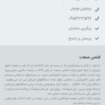
09193086612
09153231597
پیگیری سفارش
پرسش و پاسخ
الماس صنعت
خداوند را شاکر و سپاسگزاریم که در عرصه ای قدم گذاشته ایم که علم و صنعت کشور
عزیزمان را ارتقا دهیم.شرکت الماس صنعت از سال 1392 در صنعت ماشین سازی ورود
پیدا کرده و با تلاش و تکیه بر تجربه کارشناسان مجرب در عرصه تولید و طراحی سیستم
های نوین الکترونیکی و صنعتی موفق شده دستگاههای لیزر،فرز سی ان سی،وکیوم ،
دستگاه برش کات MDF و …را تولید کرده و همچنین واردات برخی دستگاههای لیزر فایبر
از جمله جوش لیزری ، لیزر تمیزکننده ، یووی لیزر ، لیزر فایبرمارکینگ پرداخته است و خود را
به عنوان یکی از سرآمدان این صنعت معرفی کند.
رویکرد شرکت الماس صنعت خودکفایی کامل در این عرصه می باشد که قدم های خوبی
در این راستا برداشته ایم.