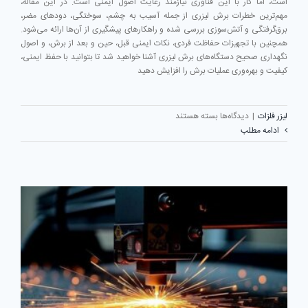
است، اما کار با این فناوری نیازمند رعایت اصول ایمنی است. در این مقاله،
مهم‌ترین خطرات برش لیزری از جمله آسیب به چشم، سوختگی، دودهای مضر،
برق‌گرفتگی و آتش‌سوزی بررسی شده و راهکارهای پیشگیری از آن‌ها ارائه می‌شود.
همچنین با تجهیزات حفاظت فردی، نکات ایمنی قبل، حین و بعد از برش، و اصول
نگهداری صحیح دستگاه‌های برش لیزری آشنا خواهید شد تا بتوانید با حفظ ایمنی،
کیفیت و بهره‌وری عملیات برش را افزایش دهید
برای
لیزر فلزات
|
دیدگاه‌ها
بسته هستند
نکات
ادامه مطلب
ایمنی
در
برش
لیزری
فلزات؛
راهنمای
جامع
برای
کار
ایمن
با
دستگاه
لیزر