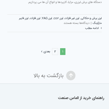
دستگاه های برش لیزری، مزایا، کاربردها و انواع آن ها می پردازیم.
لیزر برش و حکاکی
,
لیزر غیر فلزات
,
لیزر co2
,
لیزر YAG
,
لیزر فلزات
,
لیزر فایبر
برای
مارکینگ
|
دیدگاه‌ها
بسته هستند
دستگاه
ادامه مطلب
لیزر
برش
و
حکاکی
1
2
بعدی
بازگشت به بالا
راهنمای خرید از الماس صنعت