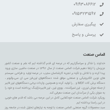
09193086612
09153231597
پیگیری سفارش
پرسش و پاسخ
الماس صنعت
خداوند را شاکر و سپاسگزاریم که در عرصه ای قدم گذاشته ایم که علم و صنعت کشور
عزیزمان را ارتقا دهیم.شرکت الماس صنعت از سال 1392 در صنعت ماشین سازی ورود
پیدا کرده و با تلاش و تکیه بر تجربه کارشناسان مجرب در عرصه تولید و طراحی سیستم
های نوین الکترونیکی و صنعتی موفق شده دستگاههای لیزر،فرز سی ان سی،وکیوم ،
دستگاه برش کات MDF و …را تولید کرده و همچنین واردات برخی دستگاههای لیزر فایبر
از جمله جوش لیزری ، لیزر تمیزکننده ، یووی لیزر ، لیزر فایبرمارکینگ پرداخته است و خود را
به عنوان یکی از سرآمدان این صنعت معرفی کند.
رویکرد شرکت الماس صنعت خودکفایی کامل در این عرصه می باشد که قدم های خوبی
در این راستا برداشته ایم.
سبد محصولات گروه صنعتی الماس صنعت با توجه به نیازهای تحلیل شده در جامعه روز