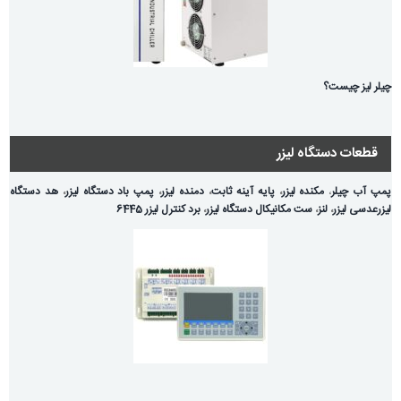
چیلر لیز چیست؟
قطعات دستگاه لیزر
پمپ آب چیلر
،
مکنده لیزر
،
پایه آینه ثابت
،
دمنده لیزر
،
پمپ باد دستگاه لیزر
،
هد دستگاه
لیزر
عدسی لیزر
،
لنز
،
ست مکانیکال دستگاه لیزر
،
برد کنترل لیزر 6445