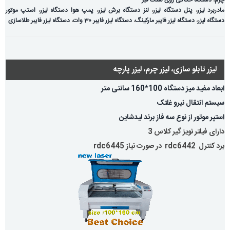
مادربرد لیزر
،
پنل دستگاه لیزر
،
لنز دستگاه برش لیزر
،
پمپ هوا دستگاه لیزر
،
استپ موتور
دستگاه لیزر
،
دستگاه لیزر فایبر مارکینگ
،
دستگاه لیزر فایبر 30 وات
،
دستگاه لیزر فایبر طلاسازی
لیزر تابلو سازی، لیزر چرم، لیزر پارچه
ابعاد مفید میز دستگاه 100*160 سانتی متر
سیستم انتقال نیرو غلتک
استپر موتور از نوع سه فاز برند لیدشاین
دارای فیلتر نویز گیر کلاس 3
برد کنترل rdc6442 در صورت نیاز rdc6445