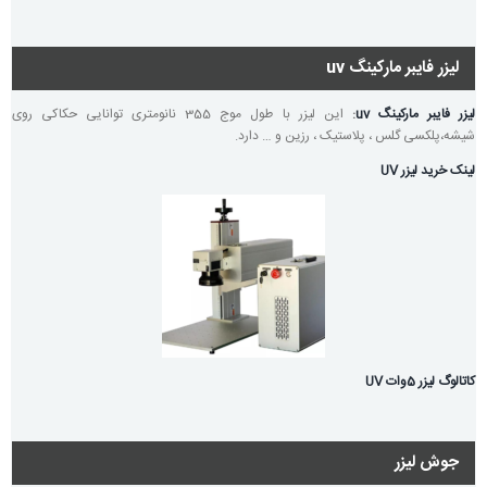
لیزر فایبر مارکینگ uv
لیزر فایبر مارکینگ uv
:
این لیزر با طول موج 355 نانومتری توانایی حکاکی روی
شیشه،پلکسی گلس ، پلاستیک ، رزین و … دارد.
لینک خرید لیزر UV
کاتالوگ لیزر 5وات UV
جوش لیزر