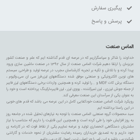
پیگیری سفارش
پرسش و پاسخ
الماس صنعت
خداوند را شاکر و سپاسگزاریم که در عرصه ای قدم گذاشته ایم که علم و صنعت کشور
عزیزمان را ارتقا دهیم.شرکت الماس صنعت از سال 1392 در صنعت ماشین سازی ورود
پیدا کرده و با تلاش و تکیه بر تجربه کارشناسان مجرب در عرصه تولید و طراحی سیستم
های نوین الکترونیکی و صنعتی موفق شده دستگاههای لیزر،فرز سی ان سی،وکیوم ،
دستگاه برش کات MDF و …را تولید کرده و همچنین واردات برخی دستگاههای لیزر فایبر
از جمله جوش لیزری ، لیزر تمیزکننده ، یووی لیزر ، لیزر فایبرمارکینگ پرداخته است و خود را
به عنوان یکی از سرآمدان این صنعت معرفی کند.
رویکرد شرکت الماس صنعت خودکفایی کامل در این عرصه می باشد که قدم های خوبی
در این راستا برداشته ایم.
سبد محصولات گروه صنعتی الماس صنعت با توجه به نیازهای تحلیل شده در جامعه روز
به روز افزایش خود را طی کرده است و همچنین این قابلیت را داریم که متناسب با نیاز
مشتریان دستگاهی انحصاری تولید و عرضه نماییم.یکی از نقاط قوت که در کارنامه ی
خود داریم و به تصدیق خریداران رسیده رضایت مشتریان از نحوه خدمات و گارانتی
شرکت می باشد و این امر را جز اصلی ترین اصول کاری می دانیم.