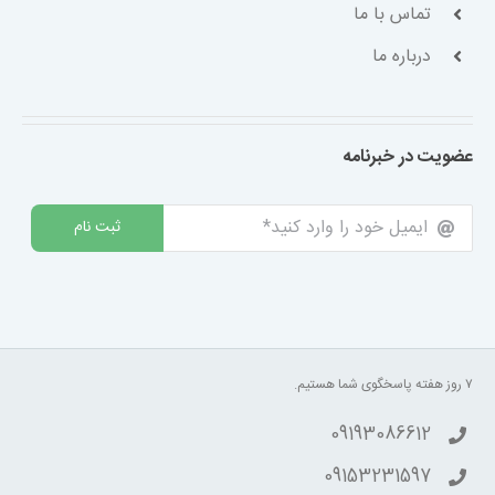
تماس با ما
درباره ما
عضویت در خبرنامه
ثبت نام
۷ روز هفته پاسخگوی شما هستیم.
09193086612
09153231597