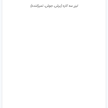
لیزر سه کاره (برش، جوش، تميزكننده)
جزئیات