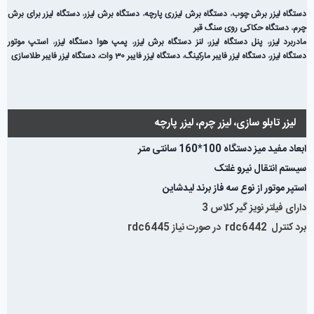
دستگاه لیزر برش چوب
،
دستگاه برش لیزری پارچه
،
دستگاه برش لیزر
،
دستگاه لیزر برای برش
چرم
،
دستگاه حکاکی روی سنگ قبر
مادربرد لیزر
،
پنل دستگاه لیزر
،
لنز دستگاه برش لیزر
،
پمپ هوا دستگاه لیزر
،
استپ موتور
دستگاه لیزر
،
دستگاه لیزر فایبر مارکینگ
،
دستگاه لیزر فایبر 30 وات
،
دستگاه لیزر فایبر طلاسازی
لیزر تابلو سازی، لیزر چرم، لیزر پارچه
ابعاد مفید میز دستگاه 100*160 سانتی متر
سیستم انتقال نیرو غلتک
استپر موتور از نوع سه فاز برند لیدشاین
دارای فیلتر نویز گیر کلاس 3
برد کنترل rdc6442 در صورت نیاز rdc6445