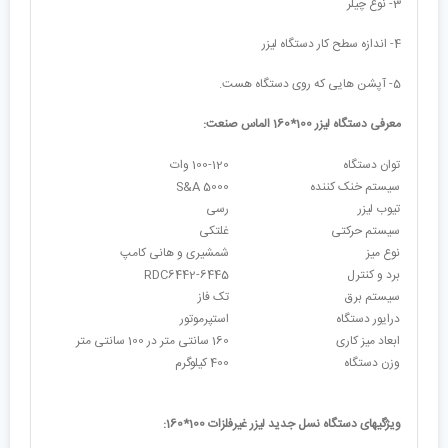
3- نوع چیلر
4- اندازه سطح کار دستگاه لیزر
5- آپشن هایی که روی دستگاه هست.
معرفی دستگاه لیزر 100*160 الماس صنعت:
توان دستگاه
100-120 وات
سیستم خنک کننده
S&A 5000
تیوب لیزر
رسی
سیستم حرکتی
غلتکی
نوع میز
شمشیری و هانی کامپ
برد و کنترل
RDC6442-6445
سیستم برق
تک فاز
درایور دستگاه
استپرموتور
ابعاد میز کاری
160 سانتی متر در 100 سانتی متر
وزن دستگاه
400 کیلوگرم
ویژگیهای دستگاه نسل جدید لیزر غیرفلزات 100*160: