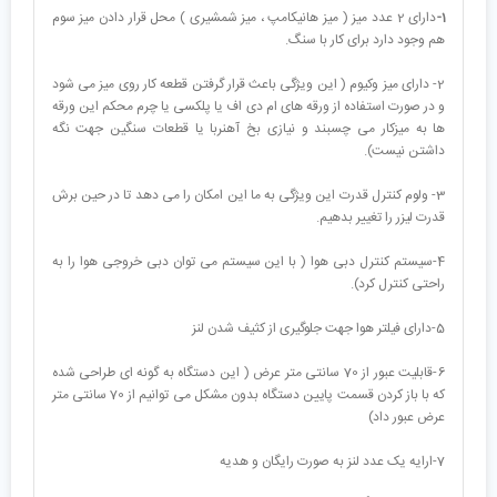
1-
دارای 2 عدد میز ( میز هانیکامپ ، میز شمشیری ) محل قرار دادن میز سوم
هم وجود دارد برای کار با سنگ.
2- دارای میز وکیوم ( این ویژگی باعث قرار گرفتن قطعه کار روی میز می شود
و در صورت استفاده از ورقه های ام دی اف یا پلکسی یا چرم محکم این ورقه
ها به میزکار می چسبند و نیازی بخ آهنربا یا قطعات سنگین جهت نگه
داشتن نیست).
3- ولوم کنترل قدرت این ویژگی به ما این امکان را می دهد تا در حین برش
قدرت لیزر را تغییر بدهیم.
4-سیستم کنترل دبی هوا ( با این سیستم می توان دبی خروجی هوا را به
راحتی کنترل کرد).
5-دارای فیلتر هوا جهت جلوگیری از کثیف شدن لنز
6-قابلیت عبور از 70 سانتی متر عرض ( این دستگاه به گونه ای طراحی شده
که با باز کردن قسمت پایین دستگاه بدون مشکل می توانیم از 70 سانتی متر
عرض عبور داد)
7-ارایه یک عدد لنز به صورت رایگان و هدیه