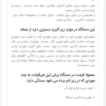
چوب ، پارچه ، چرم ، مولتی استایل ، پلکسی ، مقوا ، نمد ، ترمه و … را برش و
بزنید و حتی حکاکی نمایید.
و همچنین می توان روی شیشه ، انواع سنگ و مخصوصا سنگ مزار ،
سرامیک ، کاشی و … حکاکی نمایید.
این دستگاه در موارد زیر کاربرد بسیاری دارد از جمله:
تابلوسازی، تولیدی کیف و کفش چرم، تولیدی کیف و کفش ترمه، تولیدی
عروسک، ساخت باکس های چوبی (گل ، هدیه ، زعفران)، ساخت تی بگ،
جعبه دستمال کاغذی، ساخت و تولید ساعت های آباژور، تولیدی لباس،
تولیدی خوشخواب، چاپ و تبلیغات، ساخت تابلوهای مولتی استایل، ساخت
تابلو چنلیوم، ساخت لوح یادبود و تندیس، برش و حکاکی الگوهای پرکار
ظریف بر روی پارچه، پرده و ملحفه، برش پتو، برش محافظ صفحه ال سی
دی، سندپلاست
معمولا قیمت در دستگاه برش لیزر غیرفلزات به چند
موردی که در زیر نام برده می شود بستگی دارد:
1- تیوب لیزر و نوع و توان آن
2- نوع برد و کنترل دستگاه