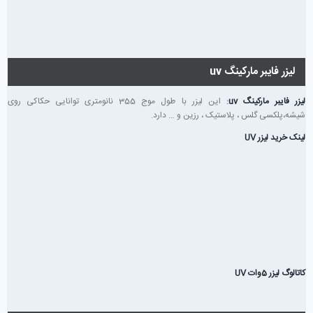
لیزر فایبر مارکینگ uv
لیزر فایبر مارکینگ uv
:
این لیزر با طول موج 355 نانومتری توانایی حکاکی روی
شیشه،پلکسی گلس ، پلاستیک ، رزین و … دارد.
لینک خرید لیزر UV
کاتالوگ لیزر 5وات UV