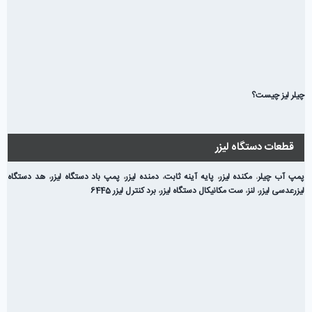
چیلر لیز چیست؟
قطعات دستگاه لیزر
پمپ آب چیلر
،
مکنده لیزر
،
پایه آینه ثابت
،
دمنده لیزر
،
پمپ باد دستگاه لیزر
،
هد دستگاه
لیزر
عدسی لیزر
،
لنز
،
ست مکانیکال دستگاه لیزر
،
برد کنترل لیزر 6445