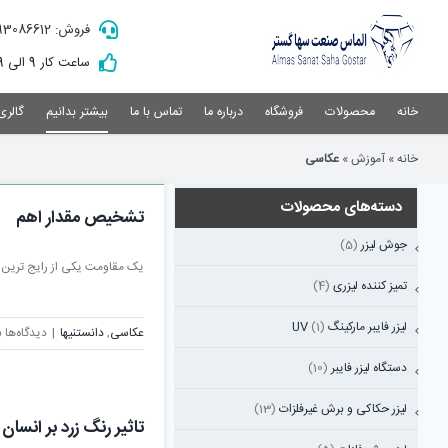
Ski
فروش: 09193086612
t
conten
ساعت کار 9 الی 19
خانه
محصولات
فروشگاه
درباره ما
تماس با ما
بیشتر بدانیم
گالری
خانه
»
آموزش
»
عکاسی
دسته‌های محصولات
تشخیص مقدار اهم
جوش لیزر
(5)
یک مقاومت یکی از رایج ترین ق
تمیز کننده لیزری
(4)
لیزر فایبر مارکینگ UV
(1)
ب
عکاسی
,
دانستنیها
|
دیدگاه‌ها
ب
ت
دستگاه لیزر فایبر
(10)
م
ا
لیزر حکاکی و برش غیرفلزات
(13)
تاثیر رنگ زرد بر انسان