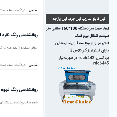
برای
عکاسی
|
دیدگاه‌ها
بسته هستن
معنی
لیزر تابلو سازی، لیزر چرم، لیزر پارچه
رنگ
نقرهای
ابعاد مفید میز دستگاه 100*160 سانتی متر
روانشناسی رنگ نقره ا
سیستم انتقال نیرو غلتک
استپر موتور از نوع سه فاز برند لیدشاین
سهام استفاده از نقره همه ما شنی
دارای فیلتر نویز گیر کلاس 3
برد کنترل rdc6442 در صورت نیاز
rdc6445
برای
عکاسی
|
دیدگاه‌ها
بسته هستن
روانشناسی
رنگ
نقره
ای
روانشناسی رنگ قهوه 
خصوصیات روانشناسی رنگ قهوه ا