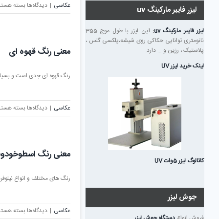
برای
عکاسی
|
دیدگاه‌ها
بسته هستن
لیزر فایبر مارکینگ uv
روانشناسی
رنگ
لیزر فایبر مارکینگ uv
:
این لیزر با طول موج 355
قهوه
نانومتری توانایی حکاکی روی شیشه،پلکسی گلس ،
ای
معنی رنگ قهوه ای
پلاستیک ، رزین و … دارد.
لینک خرید لیزر UV
رنگ قهوه ای جدی است و بسیار ک
برای
عکاسی
|
دیدگاه‌ها
بسته هستن
معنی
رنگ
قهوه
ای
معنی رنگ اسطوخود
کاتالوگ لیزر 5وات UV
رنگ های مختلف و انواع نیلوفره
جوش لیزر
برای
عکاسی
|
دیدگاه‌ها
بسته هستن
فروش انواع
دستگاه جوش لیزر