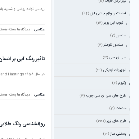
لیزر برش فلزات
(5)
زرد می تواند روشن و شدید باشد
قطعات و لوازم جانبی لیزر
(64)
تیوب لیزر بویر
(12)
برای
عکاسی
|
دیدگاه‌ها
بسته هستن
سنسور
(2)
تاثیر
رنگ
سنسور فلومتر
(2)
زرد
بر
سی ان سی
(3)
تاثیر رنگ آبی بر انسان
انسان
تجهیزات اپتیکی
(12)
در سال 1958 J. Woodland Hastings و Beatrice M. Sweeney [...]
وکیوم
(2)
برای
عکاسی
|
دیدگاه‌ها
بسته هستن
طرح های سی ان سی چوب
(3)
تاثیر
رنگ
خدمات
(3)
آبی
بر
طرح های لیزر
(250)
روانشناسی رنگ طلایی
انسان
بستنی ساز
(10)