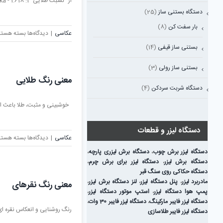
از "نسبت طلایی" 1: 1.618 - aka، "متوسط ​​طلایی" و [...]
دستگاه بستنی ساز
(25)
بار سفت کن
(8)
برای
عکاسی
|
دیدگاه‌ها
بسته هستن
روانشناسی
بستنی ساز قیفی
(14)
رنگ
طلایی
بستنی ساز رولی
(3)
معنی رنگ طلایی
دستگاه شربت سردکن
(4)
خوشبینی و مثبت، طلا باعث افزا
دستگاه لیزر و قطعات
برای
عکاسی
|
دیدگاه‌ها
بسته هستن
معنی
دستگاه لیزر برش چوب
،
دستگاه برش لیزری پارچه
،
رنگ
دستگاه برش لیزر
،
دستگاه لیزر برای برش چرم
،
طلایی
دستگاه حکاکی روی سنگ قبر
مادربرد لیزر
،
پنل دستگاه لیزر
،
لنز دستگاه برش لیزر
،
معنی رنگ نقرهای
پمپ هوا دستگاه لیزر
،
استپ موتور دستگاه لیزر
،
دستگاه لیزر فایبر مارکینگ
،
دستگاه لیزر فایبر 30 وات
،
رنگ روشنایی و انعکاس نقره ای ر
دستگاه لیزر فایبر طلاسازی