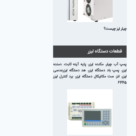
چیلر لیز چیست؟
قطعات دستگاه لیزر
پمپ آب چیلر
،
مکنده لیزر
،
پایه آینه ثابت
،
دمنده
لیزر
،
پمپ باد دستگاه لیزر
،
هد دستگاه لیزر
عدسی
لیزر
،
لنز
،
ست مکانیکال دستگاه لیزر
،
برد کنترل لیزر
6445