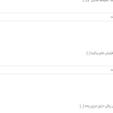
د
یش غنای و گرما [...]
د
نگی دارای انرژی زنانه [...]