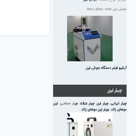
معنی
رنگ
جوش لیزر 1kw،1.5kw، 2kw
اسطوخودو
آرشیو فیلم دستگاه جوش لیزر
چیلر لیزر
چیلر ایرانی
،
چیلر لیزر
،
چیلر s&a
،
چ
یلر صنعتی،
لیزر
موهای زائد
،
چیلر لیزر موهای زائد