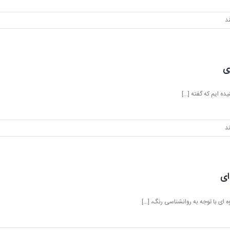
د
ی
ده ایم که گفته [...]
د
ای
ی با توجه به روانشناسی رنگ، [...]