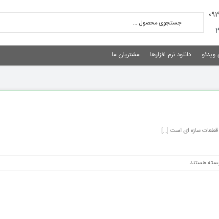
 ویدئو
دانلود نرم افزارها
مشتریان ما
طعات سازه ای است [...]
رای
سته هستند
شخیص
قدار
هم