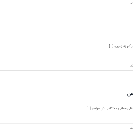
د
م به زمین، [...]
د
وس
ای معانی مختلفی در سراسر [...]
د